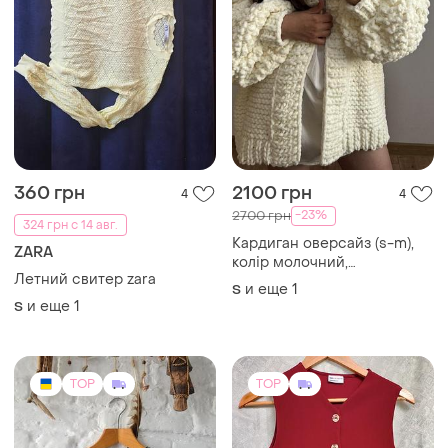
360 грн
2100 грн
4
4
-23%
2700 грн
324 грн с 14 авг.
Кардиган оверсайз (s-m),
ZARA
колір молочний,
Летний свитер zara
виготовлений із якісної
и еще
1
S
пряжі. ручна робота.
и еще
1
S
TOP
TOP