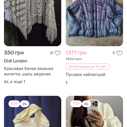
350 грн
1377 грн
21
0
1450 грн
Didi London
распродажа до 10 авг.
Красивая белая вязаная
жилетка ,шаль ажурная
Пуховик найлегший.
большой размер
и еще
1
XL
L
TOP
TOP