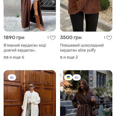
1890 грн
3500 грн
1
1
Вʼязаний кардиган міді
Плюшевий шоколадний
довгий кардиган
кардиган alize puffy
шоколадний кардиган міді
и еще
6
и еще
2
ХS
S
кардиган шоколад чорний
довгий кардиган