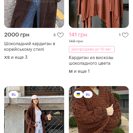
2000 грн
141 грн
5
1
148 грн
Шоколадний кардиган в
корейському стилі
распродажа до 10 авг.
и еще
3
ХS
Кардиган из вискозы
шоколадного цвета
и еще
1
M