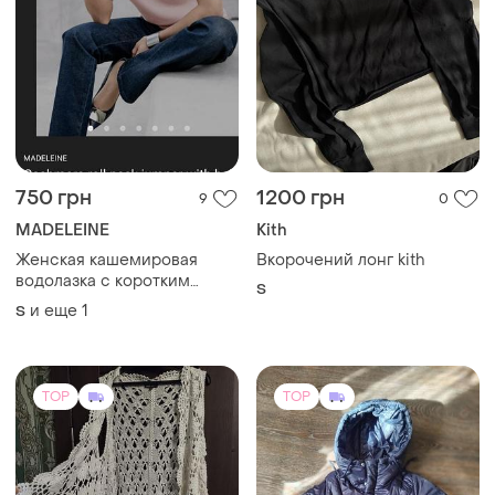
750 грн
1200 грн
9
0
MADELEINE
Kith
Женская кашемировая
Вкорочений лонг kith
водолазка с коротким
S
рукавом от немецкого
и еще
1
S
бренда madeleine.
выполнена в нежном
пудрово-розовом цвете.
TOP
TOP