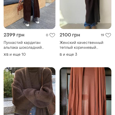
2399 грн
2100 грн
0
19
Пухнастий кардиган
Женский качественный
альпака шоколадний
теплый коричневый
кардиган альпака
кашемировый длинный
и еще
10
и еще
3
ХS
S
шоколадний кардиган
кардиган шерсть кашемир
шоколад чорний кардиган
шоколадный
альпака