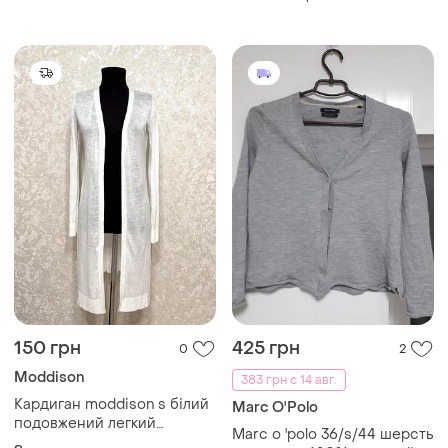
150 грн
425 грн
0
2
Moddison
383 грн с 14 авг.
Кардиган moddison s білий
Marc O'Polo
подовжений легкий
Marc o 'polo 36/s/44 шерсть
базовий