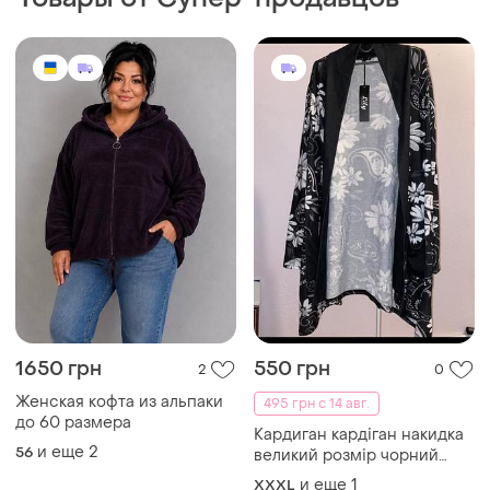
1650 грн
550 грн
2
0
Женская кофта из альпаки
495 грн с 14 авг.
до 60 размера
Кардиган кардіган накидка
и еще
2
56
великий розмір чорний
квіти 4х
и еще
1
XXXL