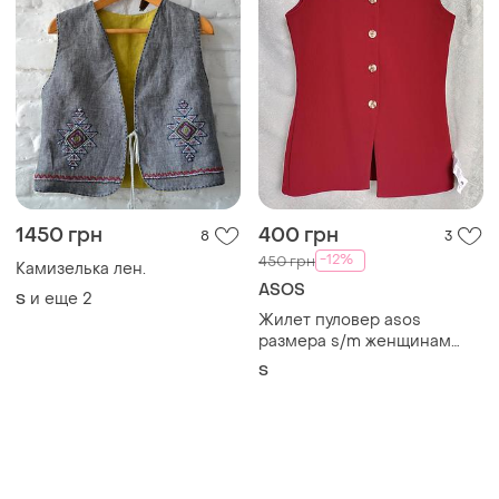
1450 грн
400 грн
8
3
-12%
450 грн
Камизелька лен.
ASOS
и еще
2
S
Жилет пуловер asos
размера s/m женщинам
полиэстр
S