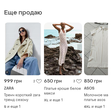
Еще продаю
999 грн
650 грн
850 грн
2
3
ZARA
ASOS
Платье кроше белое
макси
Тренч короткий zara
Молочное мак
тренд сезону
платье asos
и еще
1
XL
и еще
1
и еще
1
S
4XL