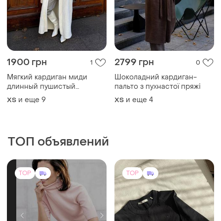
1900 грн
2799 грн
1
0
Мягкий кардиган миди
Шоколадний кардиган-
длинный пушистый
пальто з пухнастої пряжі
кардиган шоколадный
и еще
9
и еще
4
ХS
ХS
кардиган меди длинный
кардиган шоколад кардиган
альпака пушистый кардиган
альпака
ТОП объявлений
TOP
TOP