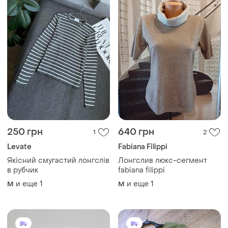
250 грн
640 грн
1
2
Levate
Fabiana Filippi
Якісний смугастий лонгслів
Лонгслив люкс-сегмент
в рубчик
fabiana filippi
и еще
1
и еще
1
M
M