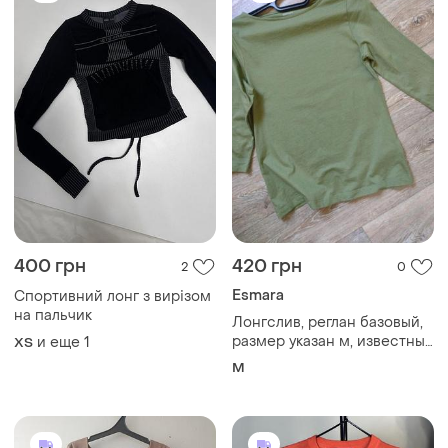
400 грн
420 грн
2
0
Esmara
Спортивний лонг з вирізом
на пальчик
Лонгслив, реглан базовый,
размер указан м, известный
и еще
1
ХS
бренд, качество - 100
M
катон.