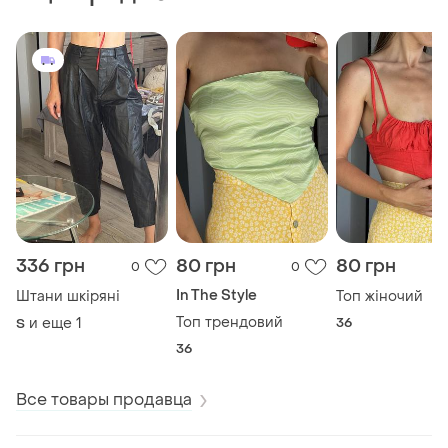
336 грн
80 грн
80 грн
0
0
In The Style
Штани шкіряні
Топ жіночий
Топ трендовий
и еще
1
36
S
36
Все товары продавца