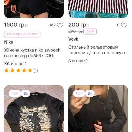
1500 грн
200 грн
162
0
-32%
290 грн
1350 грн с 10 авг.
Vovk
Nike
Стильный вельветовый
Жіноча куртка nike swoosh
лонгслив / топ в полоску от
run running dd6847-010
vovk.
и еще
1
S
(original) женская куртка
и еще
1
ХS
nike swoosh run running
(1)
TOP
TOP