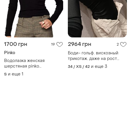
1700 грн
2964 грн
19
2
Pinko
Боди- гольф. вискозный
трикотаж. даже на рост
Водолазка женская
147см)
шерстяная pinko
и еще
3
34 / XS / 42
бесшовная черная свитер
и еще
1
S
гольф шерстяной черный
трикотаж рубчик шерсть s
m