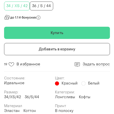
34 / XS / 42
36 / S / 44
до 1.1 ₴ бонусних
Купить
Добавить в корзину
В избранное
Задать вопрос
19
Состояние:
Цвет:
Идеальное
Красный
Белый
Размер:
Категории:
34/XS/42
36/S/44
Лонгсливы
Кофты
Материал
Принт
Эластан
Коттон
В полоску