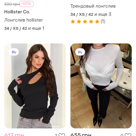
-10%
330 грн
Трендовый лонгслив
Hollister Co.
и еще
3
34 / XS / 42
Лонгслив hollister
(1)
и еще
1
34 / XS / 42
617 грн
655 грн
2
0