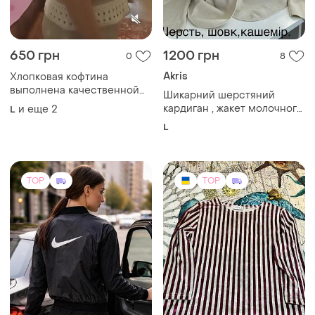
650 грн
1200 грн
0
8
Akris
Хлопковая кофтина
выполнена качественной
Шикарний шерстяний
турецкой пряжи легкая
кардиган , жакет молочного
и еще
2
L
дышащая очень подходит к
кольору,бренда люкс akris
L
брюкам не жарко
punto
TOP
TOP