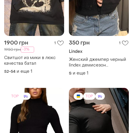
1900 грн
350 грн
1
1
-3%
1950 грн
Lindex
Свитшот из мики в люкс
Женский джемпер черный
качества батал
lindex демисезон
(осень,весная)
и еще
1
52-54
и еще
1
S
TOP
TOP