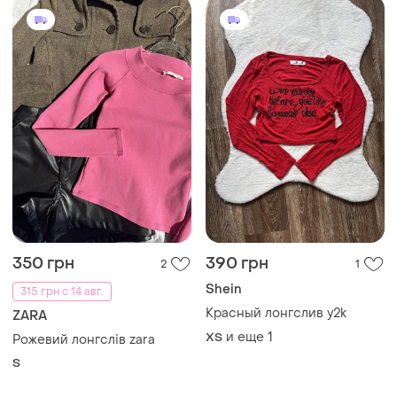
350 грн
390 грн
2
1
Shein
315 грн с 14 авг.
Красный лонгслив y2k
ZARA
и еще
1
ХS
Рожевий лонгслів zara
S