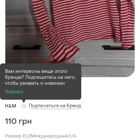
Вам интересны вещи этого
бренда? Подпишитесь на него,
В наличии
1 шт
чтобы узнавать о новинках
Лонгслив
Хорошо
Подписаться на бренд
H&M
110 грн
Размер EU/Международный/UA