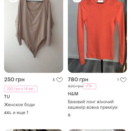
250 грн
780 грн
5
1
-5%
820 грн
225 грн с 14 авг.
H&M
TU
Базовий лонг жіночий
Женское боди
кашемір вовна преміум
и еще
1
4XL
S