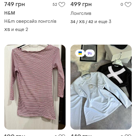
749 грн
499 грн
52
0
H&M
Лонгслив
H&m оверсайз лонгслів
и еще
3
34 / XS / 42
и еще
2
ХS