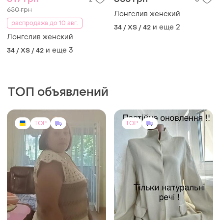
650 грн
Лонгслив женский
распродажа до 10 авг.
и еще
2
34 / XS / 42
Лонгслив женский
и еще
3
34 / XS / 42
ТОП объявлений
TOP
TOP