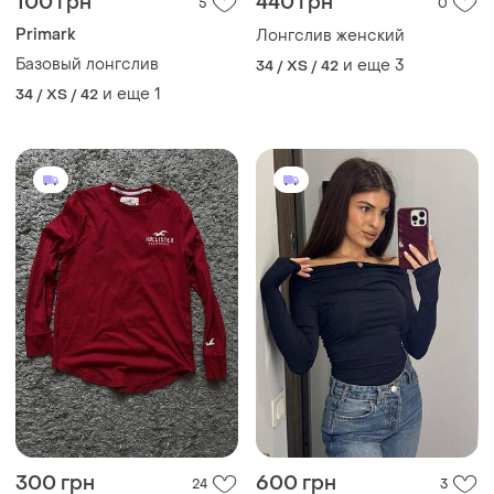
100 грн
440 грн
5
0
Primark
Лонгслив женский
Базовый лонгслив
и еще
3
34 / XS / 42
и еще
1
34 / XS / 42
300 грн
600 грн
24
3