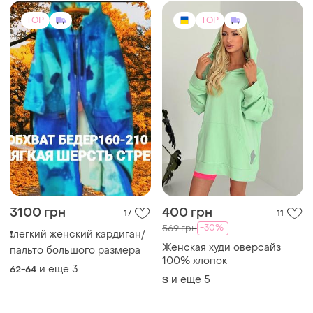
и еще
3
62-64
и еще
5
S
TOP
TOP
1350 грн
1510 грн
1
7
1590 грн
Andrea Fenzi
распродажа до 09 авг.
Розкішний жіночий