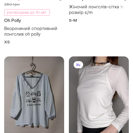
195 грн
300 грн
2
0
Лонгслив
Лонгслів з майкою
L
S