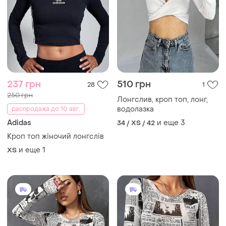
260 грн
260 грн
8
4
Shein
Shein
Жіночий укорочений
Женский укороченный
лонгслів (кроп-топ) сітка
лонгслив (кроп-топ) сетка
и еще
1
и еще
1
ХS
ХS