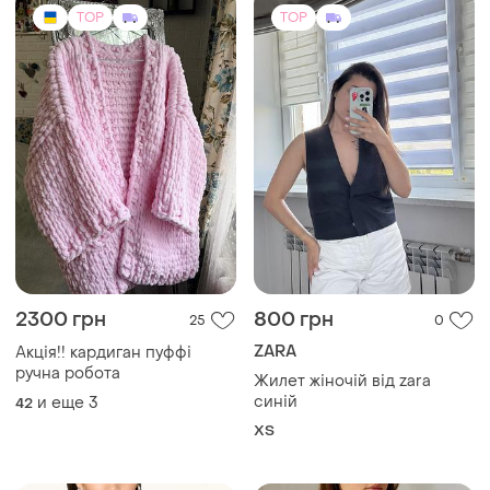
ХS
TOP
TOP
2250 грн
2550 грн
7
7
Marc Cain
Di Bari
Водолазка женская marc
Свитер шерстяной
cain легкий свитер с
женский di bari handknit из