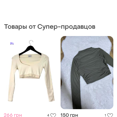
266 грн
150 грн
4
1
280 грн
Жіночий лонгслів-сітка ✨
розмір s/m
распродажа до 10 авг.
Oh Polly
S-M
Вкорочений спортивний
лонгслив oh polly
ХS