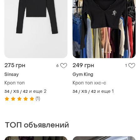
ТОП объявлений
TOP
TOP
2300 грн
800 грн
25
0
ZARA
Акція!! кардиган пуффі
ручна робота
Жилет жіночій від zara
синій
и еще
3
42