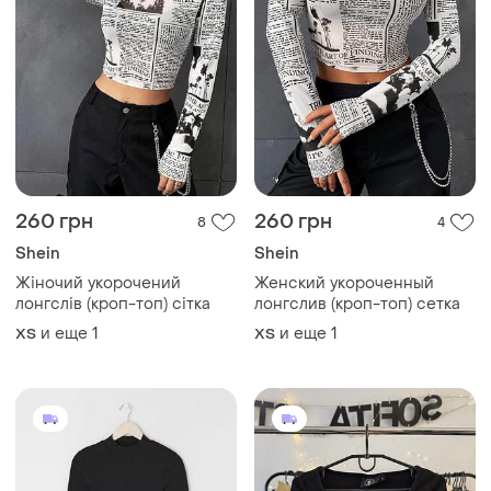
275 грн
249 грн
6
1
Sinsay
Gym King
Кроп топ
Кроп топ ххс-с
и еще
2
и еще
1
34 / XS / 42
34 / XS / 42
(1)