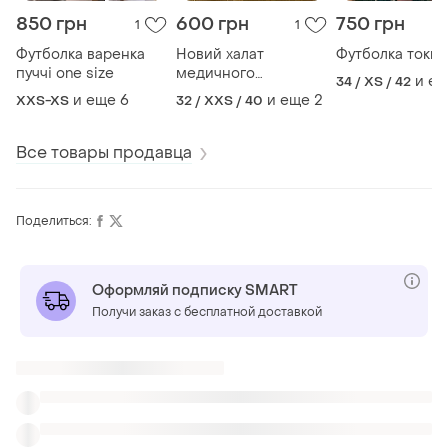
850 грн
600 грн
750 грн
1
1
Футболка варенка
Новий халат
Футболка токио
пуччі one size
медичного
и е
34 / XS / 42
працівника хс/ с
и еще
6
и еще
2
XXS-XS
32 / XXS / 40
Все товары продавца
Поделиться:
Оформляй подписку SMART
Получи заказ с бесплатной доставкой
Также ищут:
Худи в Ровно
Болеро
Маски для сна