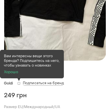
Вам интересны вещи этого
бренда? Подпишитесь на него,
В наличии
1 шт
чтобы узнавать о новинках
Кроп-топ goldi
Хорошо
Подписаться на бренд
Goldi
249 грн
Размер EU/Международный/UA