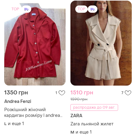
кардиган розміру l andrea
ZARA
fenzi. італія 🇮🇹 100%
и еще
1
L
Zara льняной жилет
меринос
и еще
1
M