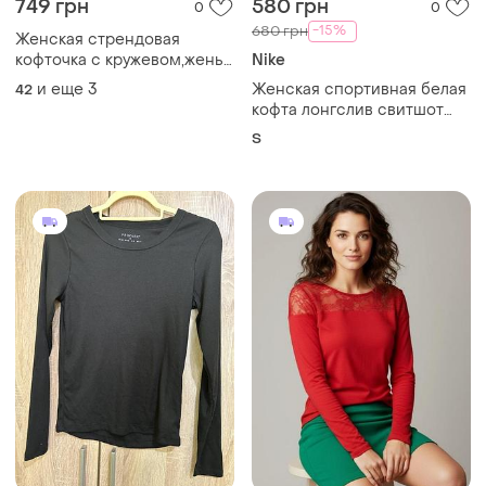
250 грн
200 грн
2
0
-24%
260 грн
Primark лонг чорний рубчик
s m
H&M
и еще
1
Кофта, лонгслив, джемпер,
S
блуза женская 🔥🔥🔥🔥🔥
и еще
2
S
Загружайте приложение
Покупайте вещи и общайтесь в любом месте