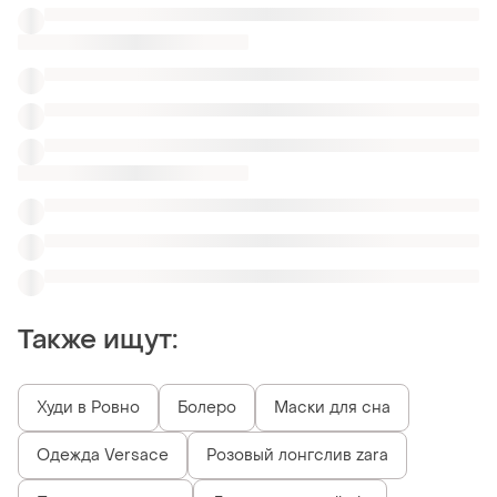
Одежда Versace
Розовый лонгслив zara
Плиссе лонгслив
Лонгсливы rundholz
Узкие кофты
Лонгсливы stradivarius
Капроновые кофты
Похожие товары