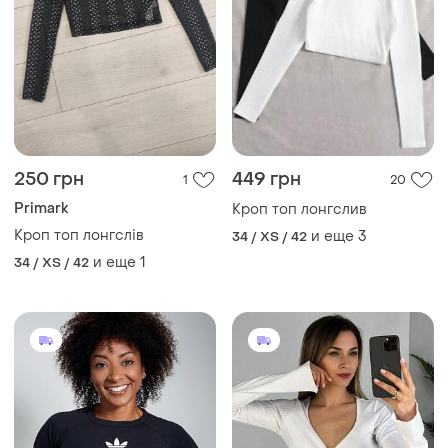
237 грн
510 грн
28
1
250 грн
Лонгслив, кроп топ, лонг,
водолазка
распродажа до 10 авг.
Adidas
и еще
3
34 / XS / 42
Кроп топ жіночий лонгслів
и еще
1
ХS