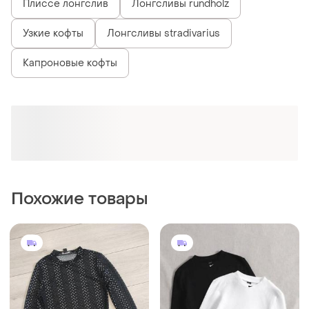
250 грн
449 грн
1
20
Primark
Кроп топ лонгслив
Кроп топ лонгслів
и еще
3
34 / XS / 42
и еще
1
34 / XS / 42