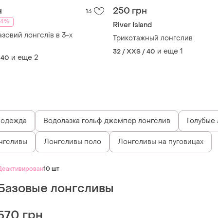
н
250 грн
13
24%
River Island
зовий лонгслів в 3-х
Трикотажный лонгслив
и еще
1
32 / XXS / 40
и еще
2
 40
 одежда
Водолазка гольф джемпер лонгслив
Голубые 
нгсливы
Лонгсливы поло
Лонгсливы на пуговицах
Деактивирован
10 шт
Базовые лонгсливы
570 грн