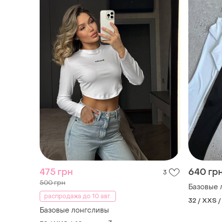
475 грн
640 гр
3
500 грн
Базовые 
распродажа до 10 авг.
32 / XXS /
Базовые лонгсливы