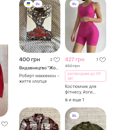
400 грн
427 грн
2
7
450 грн
Видавництво "Жорж"
распродажа до 09
Роберт маккемон -
авг.
життя хлопця
Костюмчик для
фітнесу, йоги,
спортзалу, топ і
и еще
1
S
шорти з пушап
ефектом