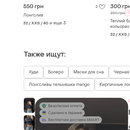
550 грн
300 гр
2
-
390 грн
Лонгслив
Теплий ба
и еще
3
32 / XXS / 40
кольорах
32 / XXS /
Также ищут:
Худи
Болеро
Маски для сна
Черная
Лонгсливы тельняшка mango
Кирпичные ло
Безопасная оплата
Сделано в Украине
Бесплатная доставка SMART