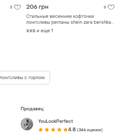
206 грн
5
6
Стильные весенние кофточки
лонгсливы регланы shein zara bershka
adidas xxs-xs
и еще
1
XХS
лонгсливы с горлом
Продавец
YouLookPerfect
4.8
(346 оценок)