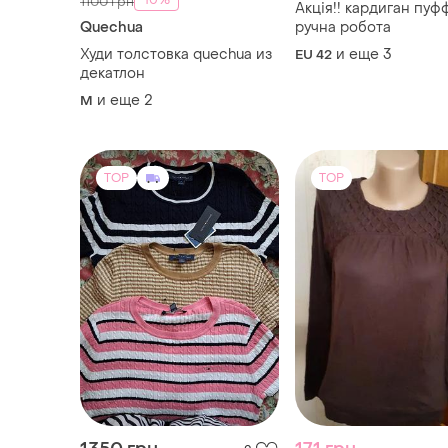
-10%
1100 грн
Акція!! кардиган пуф
Quechua
ручна робота
Худи толстовка quechua из
и еще
3
EU 42
декатлон
и еще
2
M
TOP
TOP