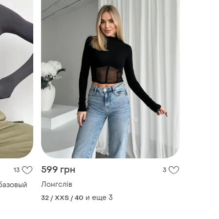
599 грн
13
3
Лонгслів
 базовый
и еще
3
32 / XXS / 40