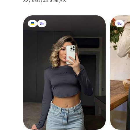
и еще
3
32 / XXS / 40