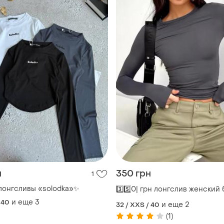
н
350 грн
1
лонгсливы «solodka»✨
3️⃣5️⃣0️| грн лонгслив женский
и еще
3
 40
и еще
2
32 / XXS / 40
(1)