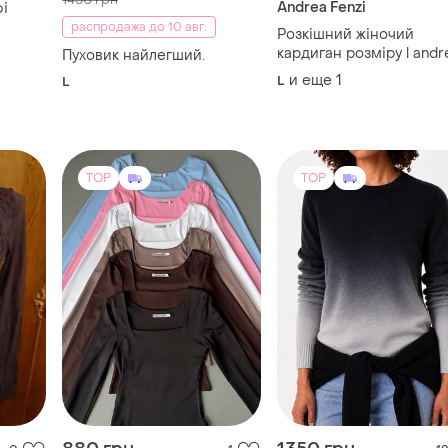
Andrea Fenzi
фі
распродажа до 10 авг.
Розкішний жіночий
кардиган розміру l andrea
Пуховик найлегший.
fenzi. італія 🇮🇹 100%
и еще
1
L
L
меринос
TOP
TOP