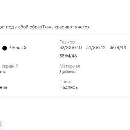
ят под любой образ.Ткань красиво тянется
Размер:
32/XXS/40
34/XS/42
36/S/44
Чёрный
38/M/46
 Україні?
Материал
тво
Дайвинг
Принт
ень
Надпись