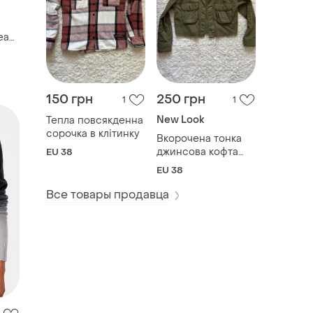
150 грн
250 грн
1
1
New Look
Тепла повсякденна
сорочка в клітинку
Вкорочена тонка
джинсова кофта
EU 38
сорочка
EU 38
Все товары продавца