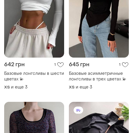
642 грн
645 грн
1
1
Базовые лонгсливы в шести
Базовые асимметричные
цветах 💫
лонгсливы в трех цветах 💫
и еще
3
и еще
3
ХS
ХS