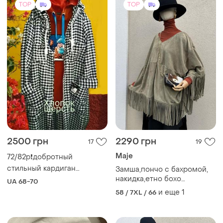
TOP
TOP
2500 грн
2290 грн
17
19
Maje
72/82р❗добротный
стильный кардиган
Замша,пончо с бахромой,
большого р/спортшик
накидка,етно бохо
UA 68-70
оверсайз!
стиль,maje , премиум
и еще
1
58 / 7XL / 66
бренд,mage,