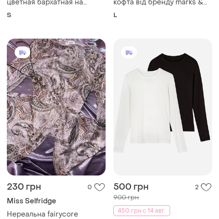
цветная бархатная на
кофта від бренду marks &
длинный рукав
spencer (з лінійки
S
L
goodmove).
230 грн
500 грн
0
2
900 грн
Miss Selfridge
450 грн с 14 авг.
Нереальна fairycore