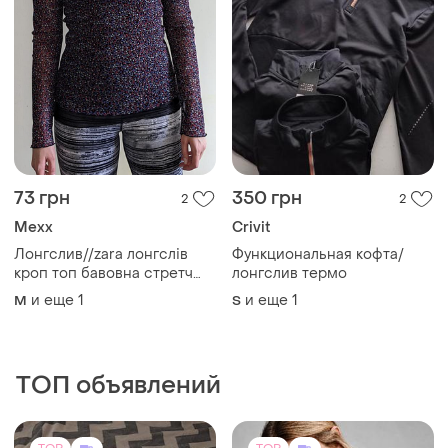
73 грн
350 грн
2
2
Mexx
Crivit
Лонгслив//zara лонгслів
Функциональная кофта/
кроп топ бавовна стретч
лонгслив термо
дрібний рубчик
и еще
1
и еще
1
M
S
ТОП объявлений