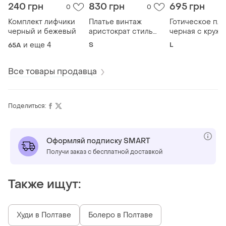
240 грн
830 грн
695 грн
0
0
Комплект лифчики
Платье винтаж
Готическое пла
черный и бежевый
аристократ стиль
черная с круж
бордовое
и еще
4
S
L
65A
Все товары продавца
Поделиться:
Оформляй подписку SMART
Получи заказ с бесплатной доставкой
Также ищут:
Худи в Полтаве
Болеро в Полтаве