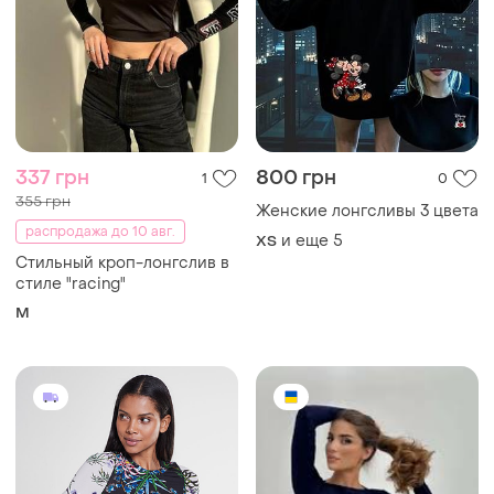
337 грн
800 грн
1
0
355 грн
Женские лонгсливы 3 цвета
распродажа до 10 авг.
и еще
5
ХS
Стильный кроп-лонгслив в
стиле "racing"
M