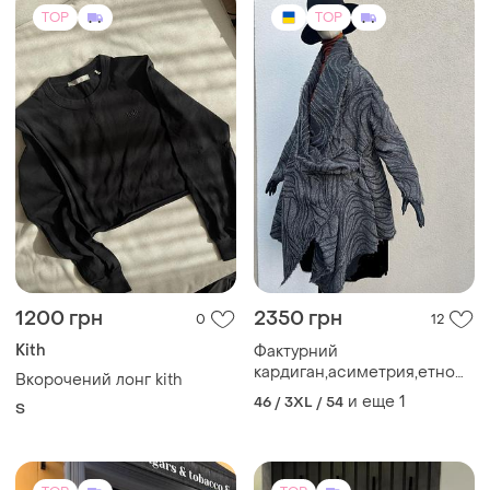
TOP
TOP
1200 грн
2350 грн
0
12
Kith
Фактурний
кардиган,асиметрия,етно
Вкорочений лонг kith
бохо стиль,преміум
и еще
1
46 / 3XL / 54
S
бренд,schloss berg
schule,switzerland