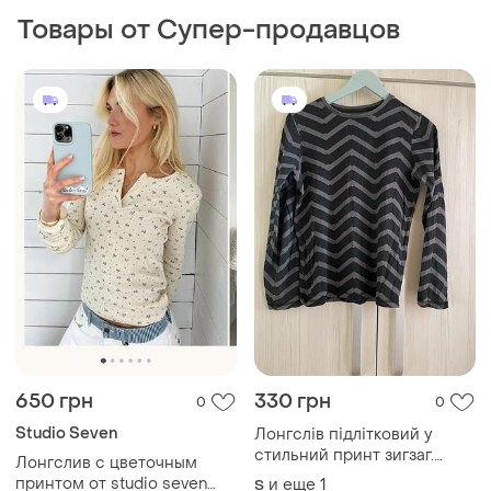
Товары от Супер-продавцов
650 грн
330 грн
0
0
Studio Seven
Лонгслів підлітковий у
стильний принт зигзаг.
Лонгслив с цветочным
розмір: s–m
принтом от studio seven
и еще
1
S