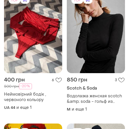
TOP
TOP
400 грн
850 грн
6
3
-20%
500 грн
Scotch & Soda
Неймовірний бодік ,
Водолазка женская scotch
червоного кольору
&amp; soda - гольф из
тонкого трикотажного
и еще
1
UA 44
и еще
1
M
лиоцелла l