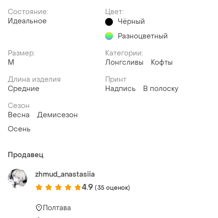
Состояние:
Цвет:
Идеальное
Чёрный
Разноцветный
Размер:
Категории:
M
Лонгсливы
Кофты
Длина изделия
Принт
Средние
Надпись
В полоску
Сезон
Весна
Демисезон
Осень
Продавец
zhmud_anastasiia
4.9
(35 оценок)
Полтава