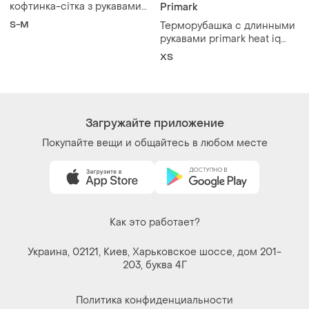
кофтинка-сітка з рукавами
Primark
кльош miss selfridge
S-M
Терморубашка с длинными
рукавами primark heat iq
набор 2 шт
ХS
Загружайте приложение
Покупайте вещи и общайтесь в любом месте
Как это работает?
Украина, 02121, Киев, Харьковское шоссе, дом 201-
203, буква 4Г
Политика конфиденциальности