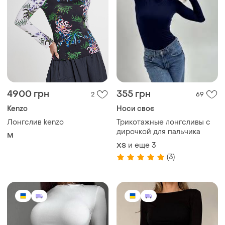
4900 грн
355 грн
2
69
Kenzo
Носи своє
Лонгслив kenzo
Трикотажные лонгсливы с
дирочкой для пальчика
M
и еще
3
ХS
(3)