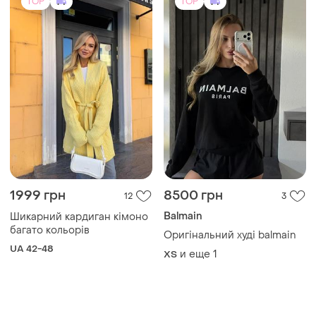
TOP
TOP
1999 грн
8500 грн
12
3
Balmain
Шикарний кардиган кімоно
багато кольорів
Оригінальний худі balmain
UA 42-48
и еще
1
ХS