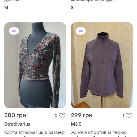
✨✨✨✨✨✨✨✨✨✨
M
S
380 грн
299 грн
0
1
Stradivarius
M&S
Кофта stradivarius s размер
Жіноча спортивна термо