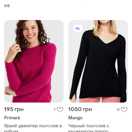
designs
ХS
195 грн
1050 грн
1
0
Primark
Mango
Яркий джемпер лонгслив в
Черный лонгслив с
рубчик
кашемиром mango