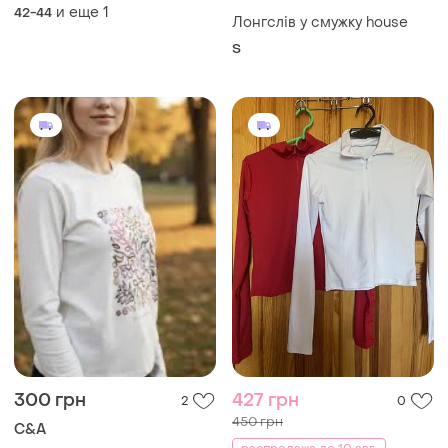
пальцев
и еще
1
42-44
Лонгслів у смужку house
S
300 грн
427 грн
2
0
450 грн
C&A