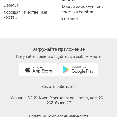
Bershka
Desigual
Чорний асиметричний
лонгслив bershka
Хорошая качественная
кофта,
и еще
1
S
лонгслив,футболка,desigual
L
Загружайте приложение
Покупайте вещи и общайтесь в любом месте
Как это работает?
Украина, 02121, Киев, Харьковское шоссе, дом 201-
203, буква 4Г
Политика конфиденциальности