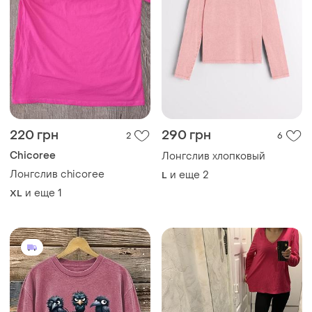
220 грн
290 грн
2
6
Chicoree
Лонгслив хлопковый
Лонгслив chicoree
и еще
2
L
и еще
1
XL