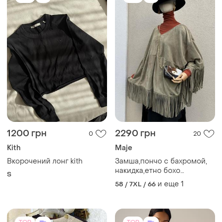
1200 грн
2290 грн
0
20
Kith
Maje
Вкорочений лонг kith
Замша,пончо с бахромой,
накидка,етно бохо
S
стиль,maje , премиум
и еще
1
58 / 7XL / 66
бренд,mage,