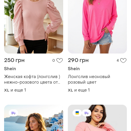
250 грн
290 грн
0
4
Shein
Shein
Женская кофта (лонгслив )
Лонгслив неоновый
нежно-розового цвета от
розовый цвет
shein.
и еще
1
и еще
1
XL
XL