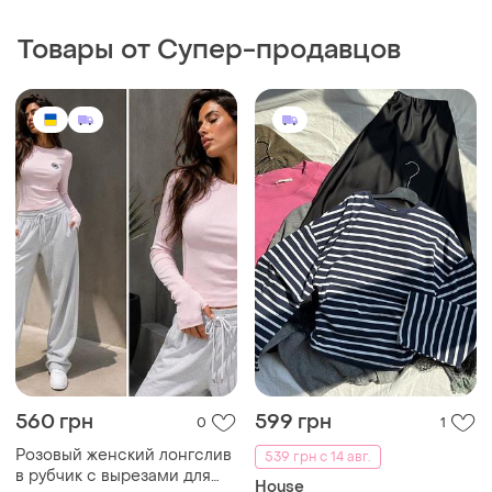
Товары от Супер-продавцов
560 грн
599 грн
0
1
Розовый женский лонгслив
539 грн с 14 авг.
в рубчик с вырезами для
House