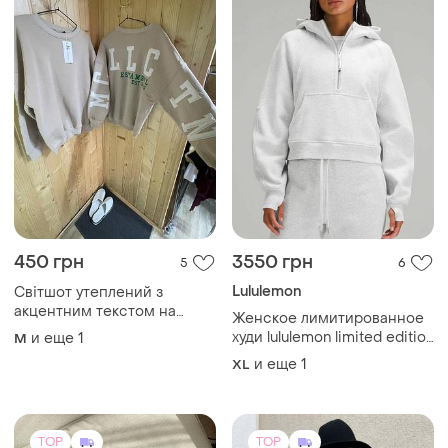
450 грн
3550 грн
5
6
Lululemon
Світшот утеплений з
акцентним текстом на
Женское лимитированное
спині oversize
худи lululemon limited edition
и еще
1
M
half-zip oversize толстовка
и еще
1
XL
анорак оверсайз размер xl
xxl
TOP
TOP