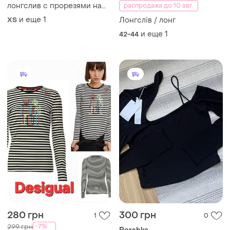
лонгслив с прорезями на
распродажа до 10 авг.
рукавах ткань эластичная
и еще
1
ХS
Лонгслів / лонг
тянется "масло"
и еще
1
42-44
280 грн
300 грн
1
0
-7%
299 грн