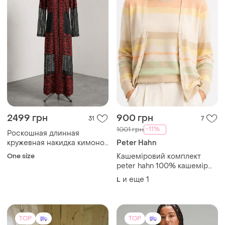
2499 грн
900 грн
31
7
-11%
1001 грн
Роскошная длинная
кружевная накидка кимоно
Peter Hahn
макси в этно стиле
One size
Кашеміровий комплект
украинская вышиванка
peter hahn 100% кашемір
кружево
кардиган і джемпер у
и еще
1
L
пастельну смужку
TOP
TOP