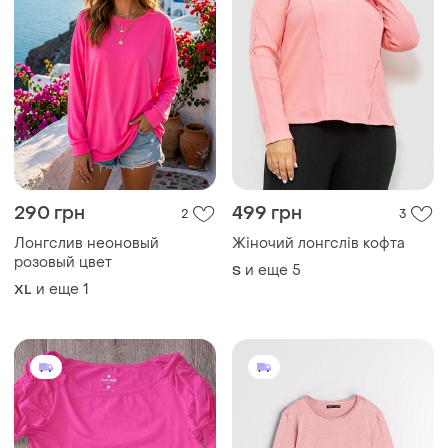
290 грн
499 грн
2
3
Лонгслив неоновый
Жіночий лонгслів кофта
розовый цвет
и еще
5
S
и еще
1
XL