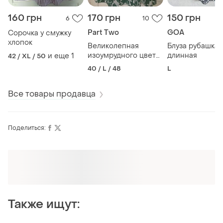
160 грн
170 грн
150 грн
6
10
Part Two
GOA
Сорочка у смужку
хлопок
Великолепная
Блуза рубашка g
изоумрудного цвета
длинная
и еще
1
42 / XL / 50
юбка на запах легкая
40 / L / 48
L
40
Все товары продавца
Поделиться:
Оформляй подписку SMART
Получи заказ с бесплатной доставкой
Также ищут: