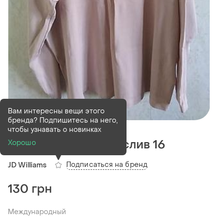
Вам интересны вещи этого
бренда? Подпишитесь на него,
В наличии
1 шт
чтобы узнавать о новинках
Розовая кофта лонгслив 16
Хорошо
Подписаться на бренд
JD Williams
130 грн
Международный