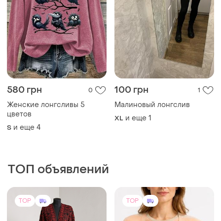
580 грн
100 грн
0
1
Женские лонгсливы 5
Малиновый лонгслив
цветов
и еще
1
XL
и еще
4
S
ТОП объявлений
TOP
TOP