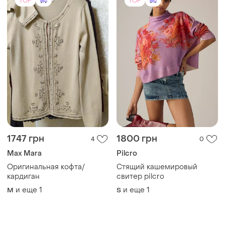
TOP
TOP
1747 грн
1800 грн
4
0
Max Mara
Pilcro
Оригинальная кофта/
Стящий кашемировый
кардиган
свитер pilcro
и еще
1
и еще
1
M
S