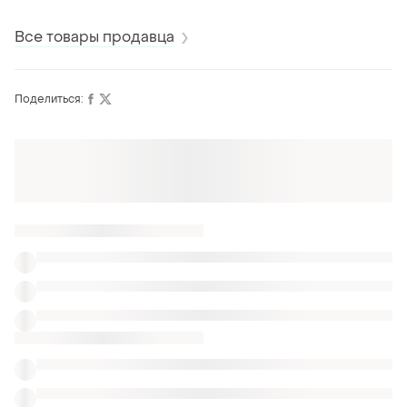
h&m
Все товары продавца
Поделиться:
Также ищут:
Худи
Болеро
Маски для сна
Мантии
Лонгслив с удлиненными рукавами
Лонгслив marella max mara