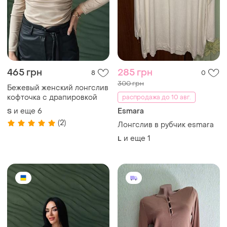
525 грн
209 грн
2
2
220 грн
Лонгслив кофточки с
драпировкой бежевый цвет
распродажа до 10 авг.
и еще
6
Next
ХS
Гольф в рубчик. батник.
лонгслив.
XL