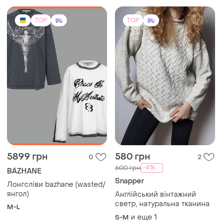
TOP
TOP
790 грн
3675 грн
7
59
Review
Толстовка камни джуси
кутюр
Крутий светр
и еще
1
44
и еще
1
XXL