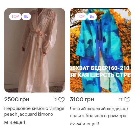
5899 грн
580 грн
0
2
-4%
600 грн
BÁZHANE
Snapper
Лонгсліви bazhane (wasted/
янгол)
Англійський вінтажний
светр, натуральна тканина
M-L
и еще
1
S-M