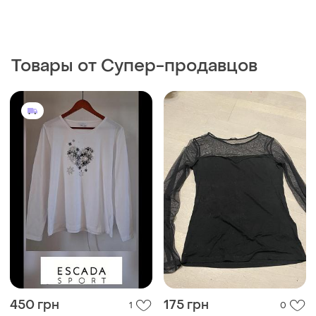
sport, r.xl
сіточка
XL
M
330 грн
400 грн
6
0
Monki
Nike
Блискучий люрекс ✨ monki
Женская кофта (лонгслив)