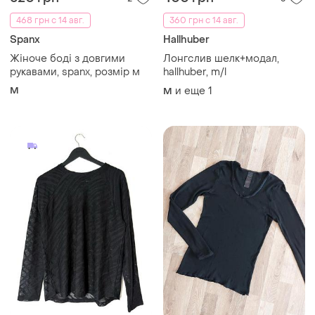
ASOS
Primark
Спортивний лонгслив в
Лонгслив пижамный
сітку asos 4505
и еще
1
M
XXL
Загружайте приложение
Покупайте вещи и общайтесь в любом месте
Как это работает?
Украина, 02121, Киев, Харьковское шоссе, дом 201-
203, буква 4Г
Политика конфиденциальности