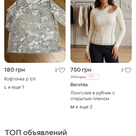
TOP
TOP
400 грн
1200 грн
7
0
-20%
-20%
500 грн
1500 грн
Неймовірний бодік ,
Кардинан вʼязаний
червоного кольору
и еще
3
S
и еще
1
44