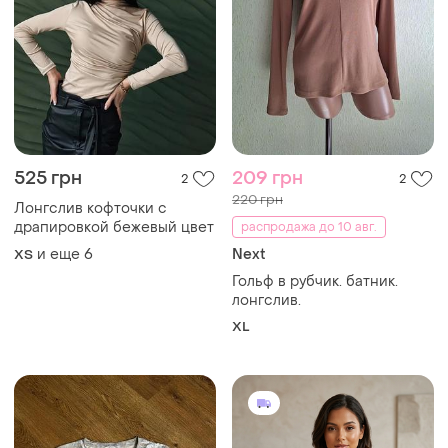
180 грн
750 грн
2
2
-7%
799 грн
Кофточка р l/xl
Bershka
и еще
1
L
Лонгслив в рубчик с
открытым плечом
и еще
2
M
ТОП объявлений