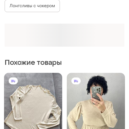
249 грн
214 грн
4
0
225 грн
224 грн с 14 авг.
распродажа до 10 авг.
Esmara
Boohoo
Базовый лонгслив в рубчик
Гарна кофточка рубчик
бежевый женский
и еще
1
XL
XL