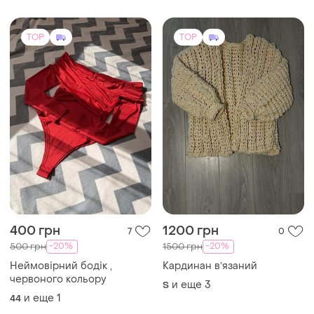
TOP
TOP
2500 грн
3100 грн
2
17
Персиковое кимоно vintage
❗легкий женский кардиган/
peach jacquard kimono
пальто большого размера
и еще
1
M
и еще
3
62-64
TOP
TOP