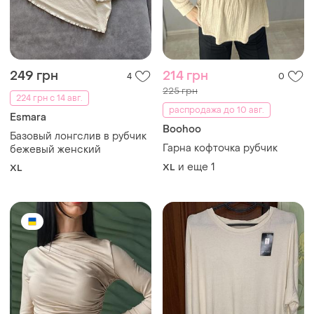
465 грн
285 грн
8
0
300 грн
Бежевый женский лонгслив
кофточка с драпировкой
распродажа до 10 авг.
и еще
6
Esmara
S
(2)
Лонгслив в рубчик esmara
и еще
1
L