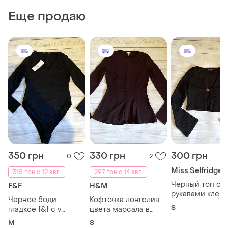
Еще продаю
350 грн
330 грн
300 грн
0
2
Miss Selfridge
315 грн с 12 авг.
297 грн с 14 авг.
Черный топ с
F&F
H&M
рукавами клеш
Черное боди
Кофточка лонгслив
S
гладкое f&f с v
цвета марсала в
образным вырезом
корсетном стиле
M
S