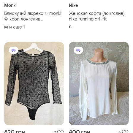
Spanx
Hallhuber
Жіноче боді з довгими
Лонгслив шелк+модал,
рукавами, spanx, розмір м
hallhuber, m/l
M
и еще
1
M
320 грн
70 грн
1
0