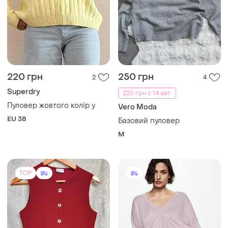
220 грн
250 грн
2
4
Superdry
225 грн с 14 авг.
Пуловер жовтого колір у
Vero Moda
EU 38
Базовий пуловер
M
TOP