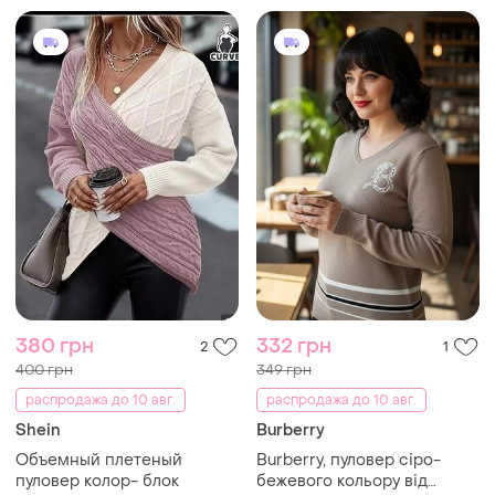
380 грн
332 грн
2
1
400 грн
349 грн
распродажа до 10 авг.
распродажа до 10 авг.
Shein
Burberry
Объемный плетеный
Burberry, пуловер сіро-
пуловер колор- блок
бежевого кольору від