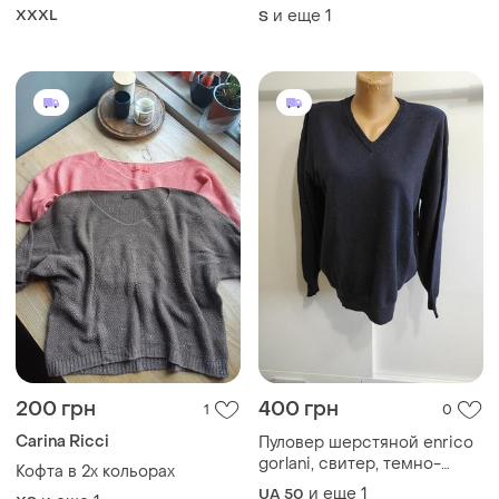
люксового бренду
XXXL
и еще
1
S
200 грн
400 грн
1
0
Carina Ricci
Пуловер шерстяной enrico
gorlani, свитер, темно-
Кофта в 2х кольорах
синий, унисекс
и еще
1
UA 50