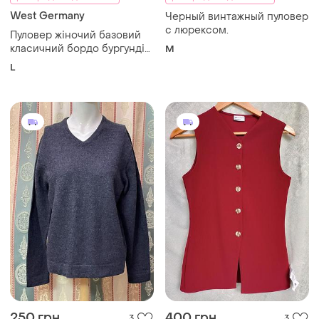
West Germany
Черный винтажный пуловер
с люрексом.
Пуловер жіночий базовий
класичний бордо бургунді
M
комір стійка
L
250 грн
400 грн
3
3