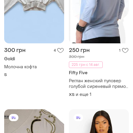
300 грн
250 грн
4
1
300 грн
Goldi
225 грн с 14 авг.
Молочна кофта
Fifty Five
S
Реглан женский пуловер
голубой сиреневый прямой
fifty five
и еще
1
ХS