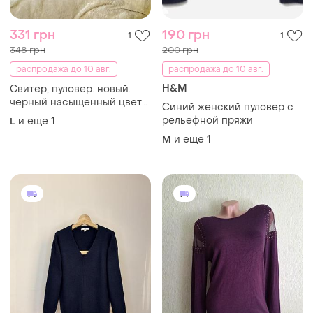
331 грн
190 грн
1
1
348 грн
200 грн
распродажа до 10 авг.
распродажа до 10 авг.
H&M
Свитер, пуловер. новый.
черный насыщенный цвет
Синий женский пуловер с
🔥🖤💥
рельефной пряжи
и еще
1
L
и еще
1
M