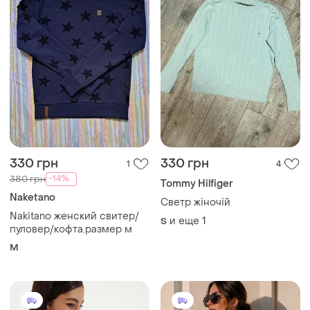
330 грн
330 грн
1
4
-14%
380 грн
Tommy Hilfiger
Naketano
Светр жіночій
Nakitano женский свитер/
и еще
1
S
пуловер/кофта.размер м
M