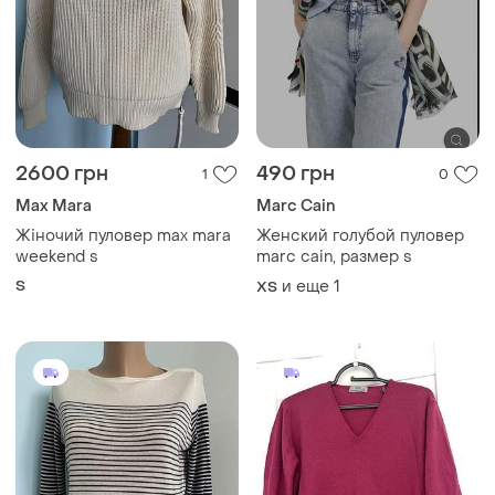
2600 грн
490 грн
1
0
Max Mara
Marc Cain
Жіночий пуловер max mara
Женский голубой пуловер
weekend s
marc cain, размер s
S
и еще
1
ХS