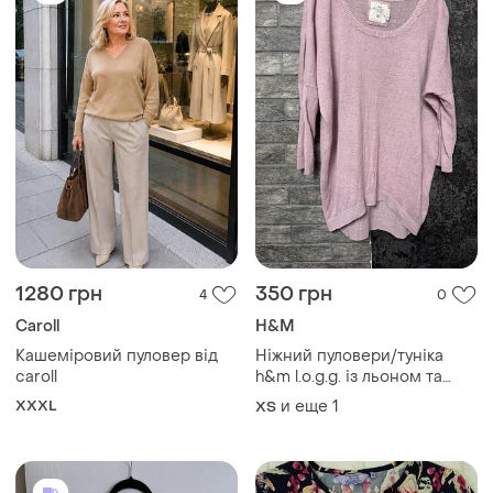
1280 грн
350 грн
4
0
Caroll
H&M
Кашеміровий пуловер від
Ніжний пуловери/туніка
caroll
h&m l.o.g.g. із льоном та
бавовною (оверсайз)
XXXL
и еще
1
ХS