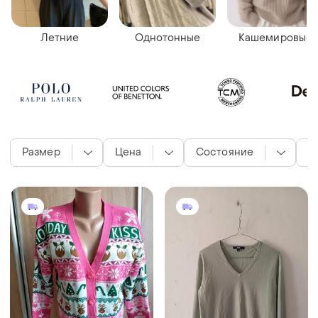
Летние
Однотонные
Кашемировые
Размер
Цена
Состояние
Ц