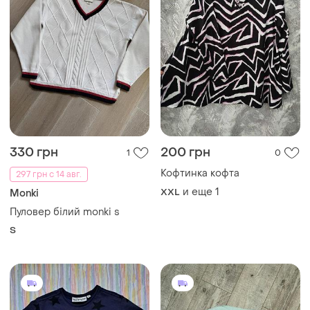
330 грн
200 грн
1
0
Кофтинка кофта
297 грн с 14 авг.
и еще
1
XXL
Monki
Пуловер білий monki s
S