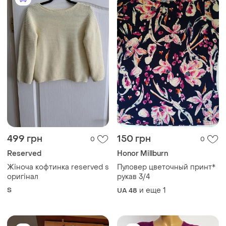
499 грн
150 грн
0
0
Reserved
Honor Millburn
Жіноча кофтинка reserved s
Пуловер цветочный принт*
оригінал
рукав 3/4
S
и еще
1
UA 48