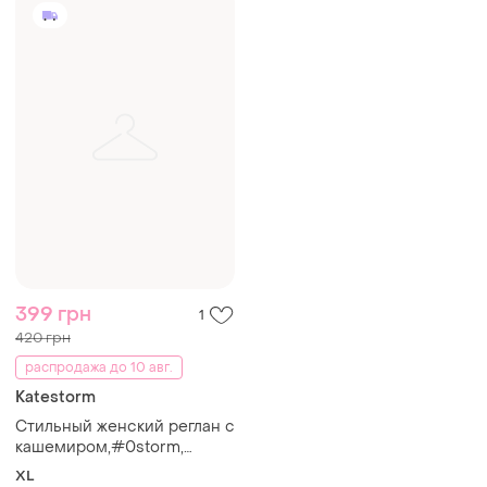
399 грн
1
420 грн
распродажа до 10 авг.
Katestorm
Стильный женский реглан с
кашемиром,#0storm,
немеченица,размер- xl
XL