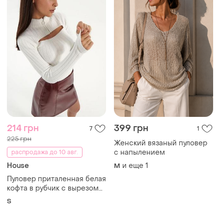
214 грн
399 грн
7
1
225 грн
Женский вязаный пуловер
с напылением
распродажа до 10 авг.
House
и еще
1
M
Пуловер приталенная белая
кофта в рубчик с вырезом
размер s
S