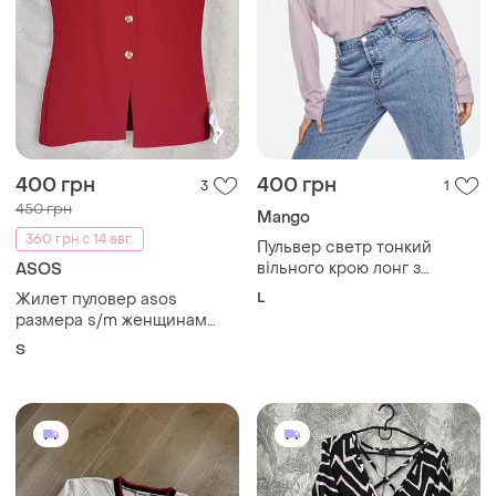
400 грн
400 грн
3
1
450 грн
Mango
360 грн с 14 авг.
Пульвер светр тонкий
вільного крою лонг з
ASOS
кашеміром пуловер кофта
L
Жилет пуловер asos
лонгслив
размера s/m женщинам
полиэстр
S