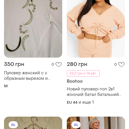
350 грн
280 грн
0
0
Пуловер женский с v
252 грн с 14 авг.
образным вырезом и
Boohoo
стразами
M
Новий пуловер-топ 2в1
жіночий батал батальний
джемпер з v-образним
и еще
1
EU 44
вирізом uk 16 кофта топ