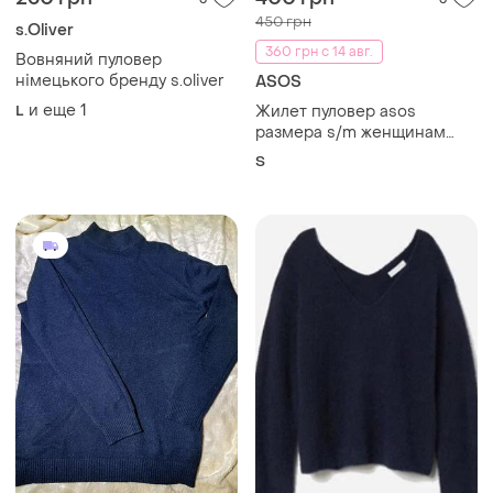
450 грн
s.Oliver
360 грн с 14 авг.
Вовняний пуловер
німецького бренду s.oliver
ASOS
и еще
1
L
Жилет пуловер asos
размера s/m женщинам
полиэстр
S