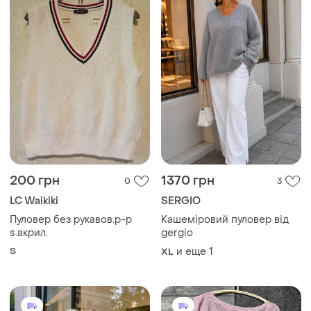
200 грн
1370 грн
0
3
LC Waikiki
SERGIO
Пуловер без рукавов.р-р
Кашеміровий пуловер від
s.акрил.
gergio
S
и еще
1
XL