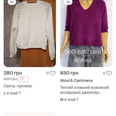
280 грн
850 грн
0
6
-7%
300 грн
Wool & Cashmere
Светр, пуловер
Теплей вʼязаний вовняний
мохеровий джемпер
и еще
1
L
пуловер кофта американка
и еще
1
M
футболка вовна бебі
альпака італія колір фуксія
р. s m l