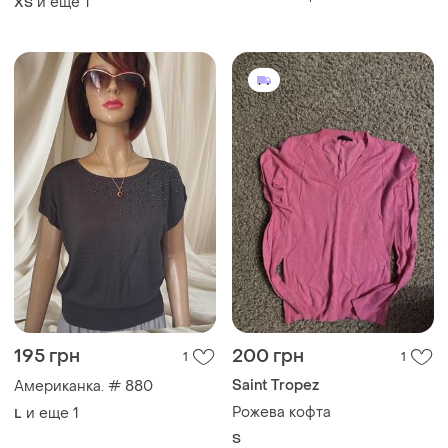
и еще
1
ХS
195 грн
200 грн
1
1
Saint Tropez
Американка. # 880
Рожева кофта
и еще
1
L
S