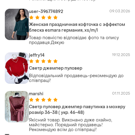
user-396774892
09.03.2026
Женская праздничная кофточка с эффектом
блеска esmara германия, xs/m/l
Товар повністю відповідає фото та опису
продавця.Дякую
jeffry14
19.12.2025
Светр джемпер пуловер
Відповідальний продавець-рекомендую до
співпраці!
marshi
01.11.2025
Светр пуловер джемпер павутинка з мохеру
розмір 36-38 ( укр. 46-48)
Якісний товар. Виконано дуже охайно,
майстерно. Порядний продавець!
Рекомендую всім до співпраці!