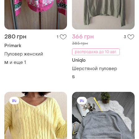
280 грн
366 грн
1
3
385 грн
Primark
распродажа до 10 авг.
Пуловер женский
Uniqlo
и еще
1
M
Шерстяной пуловер
S