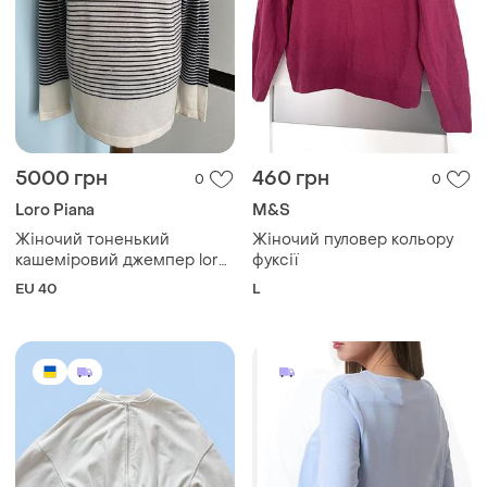
5000 грн
460 грн
0
0
Loro Piana
M&S
Жіночий тоненький
Жіночий пуловер кольору
кашеміровий джемпер loro
фуксії
piana оригінал
EU 40
L