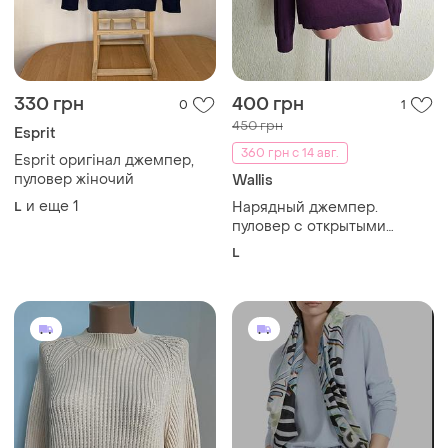
330 грн
400 грн
0
1
450 грн
Esprit
360 грн с 14 авг.
Esprit оригінал джемпер,
пуловер жіночий
Wallis
и еще
1
L
Нарядный джемпер.
пуловер с открытыми
плечами. свитер.
L