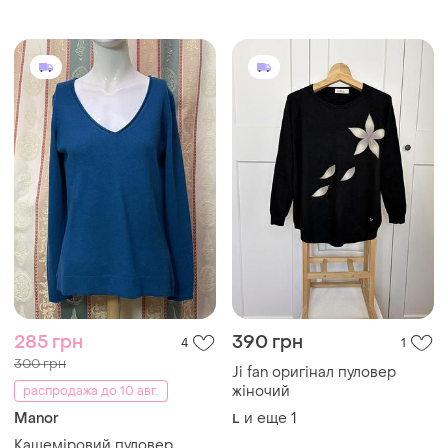
285 грн
390 грн
4
1
300 грн
Ji fan оригінал пуловер
жіночий
распродажа до 10 авг.
Manor
и еще
1
L
Кашеміровий пуловер