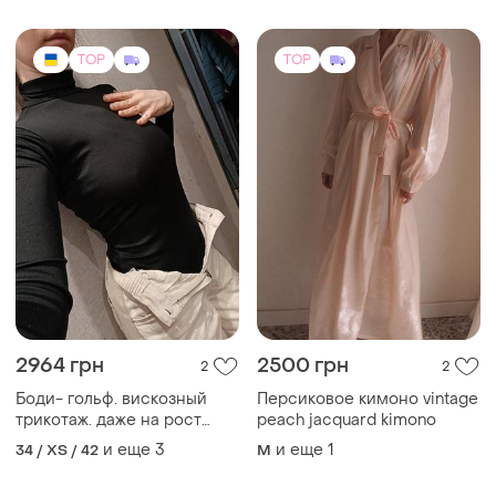
TOP
TOP
2964 грн
2500 грн
2
2
Боди- гольф. вискозный
Персиковое кимоно vintage
трикотаж. даже на рост
peach jacquard kimono
147см)
и еще
3
и еще
1
34 / XS / 42
M