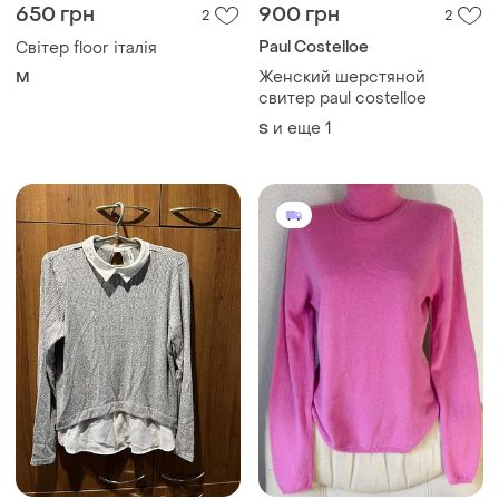
650 грн
900 грн
2
2
Paul Costelloe
Світер floor італія
Женский шерстяной
M
свитер paul costelloe
и еще
1
S