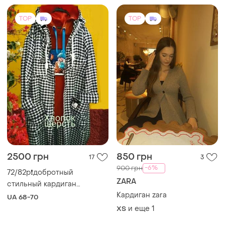
TOP
TOP
2500 грн
850 грн
17
3
-6%
900 грн
72/82р❗добротный
ZARA
стильный кардиган
большого р/спортшик
Кардиган zara
UA 68-70
оверсайз!
и еще
1
ХS