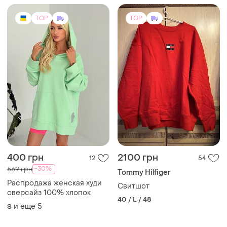
TOP
TOP
400 грн
2100 грн
12
54
-30%
569 грн
Tommy Hilfiger
Распродажа женская худи
Свитшот
оверсайз 100% хлопок
40 / L / 48
и еще
5
S