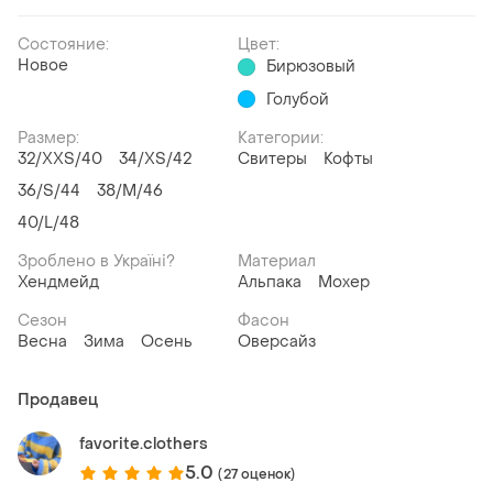
Состояние:
Цвет:
Новое
Бирюзовый
Голубой
Размер:
Категории:
32/XXS/40
34/XS/42
Свитеры
Кофты
36/S/44
38/M/46
40/L/48
Зроблено в Україні?
Материал
Хендмейд
Альпака
Мохер
Сезон
Фасон
Весна
Зима
Осень
Оверсайз
Продавец
favorite.clothers
5.0
(27 оценок)