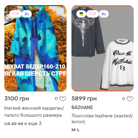
TOP
TOP
3100 грн
5899 грн
17
0
BÁZHANE
❗легкий женский кардиган/
пальто большого размера
Лонгсліви bazhane (wasted/
янгол)
и еще
3
UA 62-64
M-L