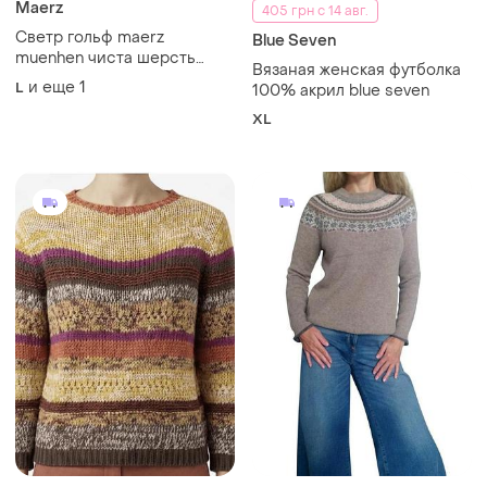
Maerz
405 грн с 14 авг.
Светр гольф maerz
Blue Seven
muenhen чиста шерсть
Вязаная женская футболка
вовна wool
и еще
1
L
100% акрил blue seven
XL