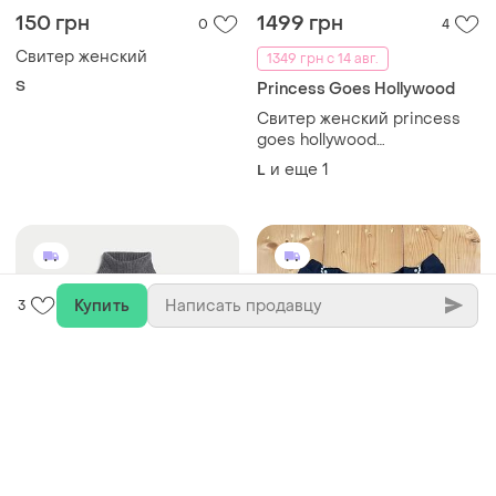
150 грн
1499 грн
0
4
Свитер женский
1349 грн с 14 авг.
S
Princess Goes Hollywood
Свитер женский princess
goes hollywood
кашемировый свитер гольф
и еще
1
L
водолазка кофточка из
кашемира розовый
Купить
3