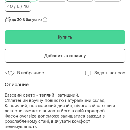
40 / L / 48
до 30 ₴ бонусних
Купить
Добавить в корзину
В избранное
Задать вопрос
3
Описание
Базовий светр - теплий і затишний.
Сплетений вручну, повністю натуральний склад.
Класичний, позачасовий дизайн, нічого зайвого, ви з
легкістю зможете вписати його в свій гардероб.
Фасон oversize допоможе залишатися завжди в
розслабленому стані, відчувати комфорт і
невимушеність.