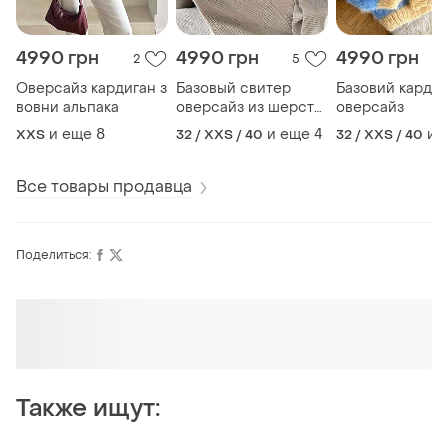
4990 грн
4990 грн
4990 грн
2
5
Оверсайз кардиган з
Базовый свитер
Базовий кардиг
вовни альпака
оверсайз из шерсти
оверсайз
альпака
и еще
8
и еще
4
и 
XХS
32 / XXS / 40
32 / XXS / 40
Все товары продавца
Поделиться:
Оформляй подписку SMART
Получи заказ с бесплатной доставкой
Также ищут: