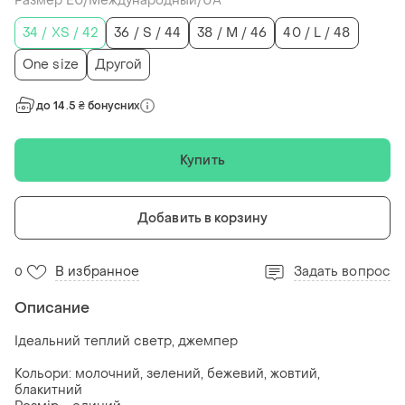
Размер EU/Международный/UA
34 / XS / 42
36 / S / 44
38 / M / 46
40 / L / 48
One size
Другой
до 14.5 ₴ бонусних
Купить
Добавить в корзину
В избранное
Задать вопрос
0
Описание
Ідеальний теплий светр, джемпер
Кольори: молочний, зелений, бежевий, жовтий,
блакитний