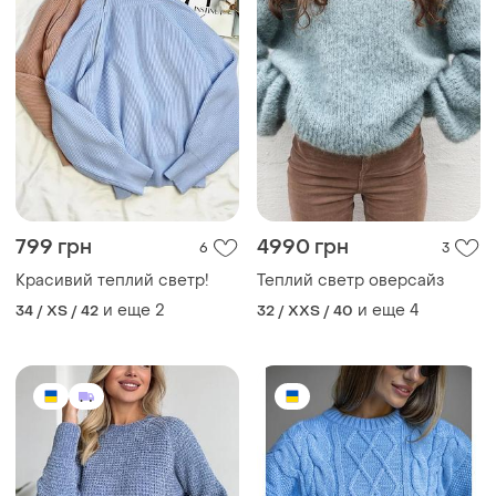
810 грн
1005 грн
5
9
Базовый теплый свитер в
Уютный теплый свитер (9
вязку велюр свитер кофта
цветов) вильный свитер
джемпер
50% шерсть
и еще
4
и еще
5
32 / XXS / 40
34 / XS / 42