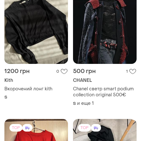
TOP
TOP
2100 грн
1849 грн
53
4
Tommy Hilfiger
Nike
Свитшот
Худі від nike
40 / L / 48
и еще
1
M