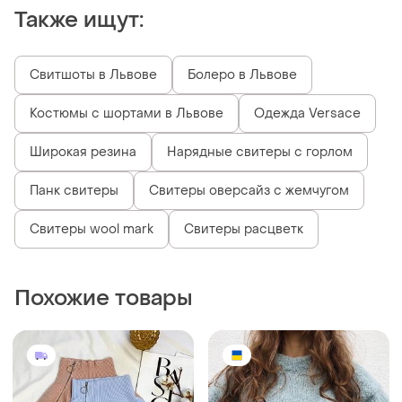
799 грн
4990 грн
6
3
Красивий теплий светр!
Теплий светр оверсайз
и еще
2
и еще
4
34 / XS / 42
32 / XXS / 40