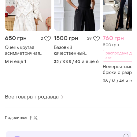
650 грн
1500 грн
760 грн
2
29
800 грн
Очень крутая
Базовый
асимметричная
качественный
распродажа до 
авг.
жилетка
корсет
и еще
1
и еще
6
M
32 / XXS / 40
Невероятные б
брюки с разре
и ещ
38 / M / 46
Все товары продавца
Поделиться: