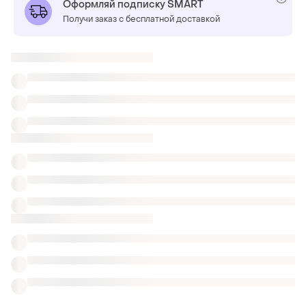
Оформляй подписку SMART
Получи заказ с бесплатной доставкой
Также ищут:
Свитшоты в Львове
Болеро в Львове
Костюмы с шортами в Львове
Одежда Versace
Широкая резина
Нарядные свитеры с горлом
Панк свитеры
Свитеры оверсайз с жемчугом
Свитеры wool mark
Свитеры расцветк
Похожие товары