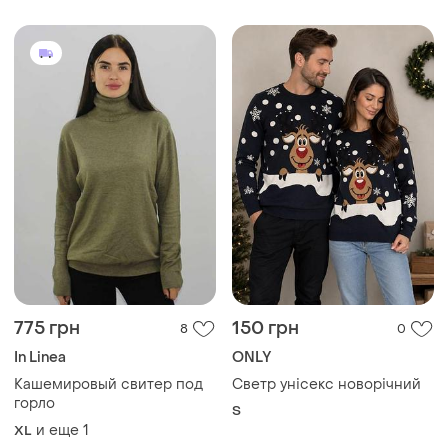
Кашемировый свитер под
Светр унісекс новорічний
горло
S
и еще
1
XL
200 грн
249 грн
0
1
Свитерок со стразами 🌺🔥
Джемпер свитер с