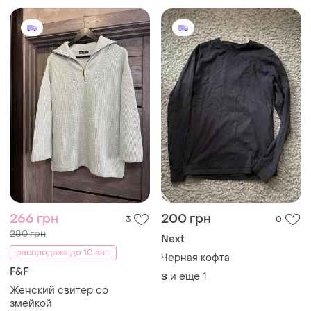
F&F
и еще
1
S
Женский свитер со
змейкой
и еще
1
S
Загружайте приложение
Покупайте вещи и общайтесь в любом месте
Как это работает?
Украина, 02121, Киев, Харьковское шоссе, дом 201-
203, буква 4Г
Политика конфиденциальности