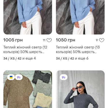
1080 грн
1090 грн
2
4
ZARA
Мягкий велюровый свитер
удлиненный, туника, теплый
Теплый женский свитер
джемпер
джемпер с текстурным
и еще
4
32 / XXS / 40
узором
и еще
2
34 / XS / 42
ТОП объявлений