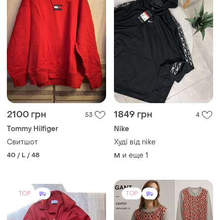
TOP
TOP
1350 грн
2350 грн
1
3
Andrea Fenzi
Gant
Розкішний жіночий
Жіночий джемпер gant by
кардиган розміру l andrea
michael bastian
fenzi. італія 🇮🇹 100%
и еще
1
и еще
1
L
ХS
меринос