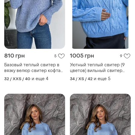
1005 грн
1050 грн
11
9
Теплий жiночий светр (12
Теплий жiночий светр (13
кольорiв) 50% шерсть
кольорiв) 50% шерсть
свитер оверсайз
свитер оверсайз
и еще
4
и еще
6
34 / XS / 42
34 / XS / 42