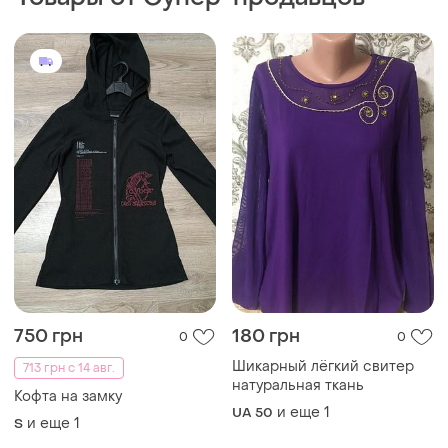
натуральная ткань
Кофта на замку
и еще
1
UA 50
и еще
1
S
775 грн
150 грн
8
0
In Linea
ONLY