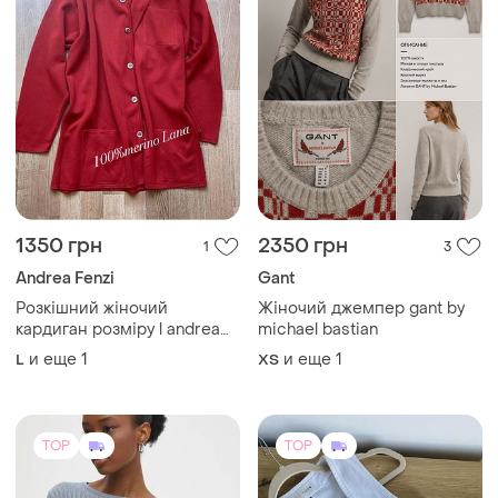
TOP
TOP
800 грн
750 грн
17
5
-12%
850 грн
Elena Pokalitsina
ZARA
Топ сетка в рубчик с
длинным рукавом от
Джинсова жилетка zara
известной модельерки
и еще
1
EU 36
S
эlena pokalitsina dress code