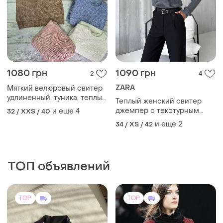
TOP
TOP
1200 грн
500 грн
0
1
Kith
CHANEL
Вкорочений лонг kith
Chanel светр smart podium
collection original 500€
S
и еще
1
S