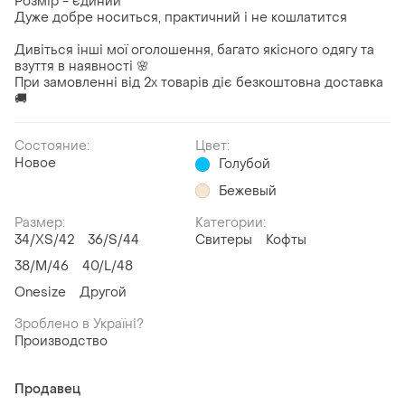
Розмір - єдиний
Дуже добре носиться, практичний і не кошлатится
Дивіться інші мої оголошення, багато якісного одягу та
взуття в наявності 🌸
При замовленні від 2х товарів діє безкоштовна доставка
🚚
Состояние:
Цвет:
Новое
Голубой
Бежевый
Размер:
Категории:
34/XS/42
36/S/44
Свитеры
Кофты
38/M/46
40/L/48
Onesize
Другой
Зроблено в Україні?
Производство
Продавец