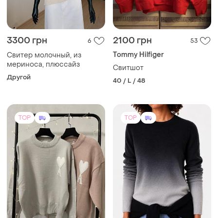
3300 грн
2100 грн
6
53
Tommy Hilfiger
Свитер молочный, из
мериноса, плюссайз
Свитшот
Другой
40 / L / 48
TOP
TOP