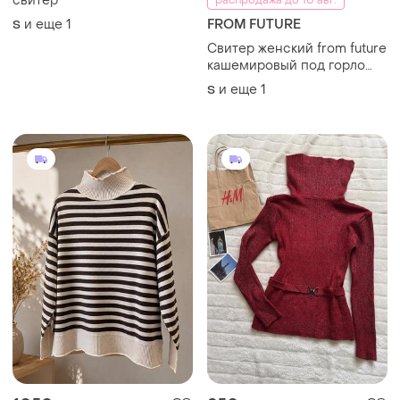
свитер
распродажа до 10 авг.
и еще
1
​FROM FUTURE
S
Свитер женский from future
кашемировый под горло
водолазка гольф свитер
и еще
1
S
кофта размер s