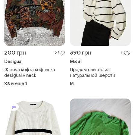
200 грн
390 грн
2
1
Desigual
M&S
Жіноча кофта кофтинка
Продам свитер из
desigual v neck
натуральной шерсти
и еще
1
M
ХS