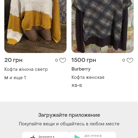
20 грн
1500 грн
0
0
Burberry
Кофта жіноча светр
Кофта женская
и еще
1
M
XS-S
Загружайте приложение
Покупайте вещи и общайтесь в любом месте