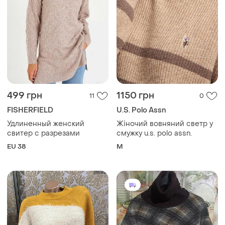
499 грн
1150 грн
11
0
FISHERFIELD
U.S. Polo Assn
Удлиненный женский
Жіночий вовняний светр у
свитер с разрезами
смужку u.s. polo assn.
EU 38
M