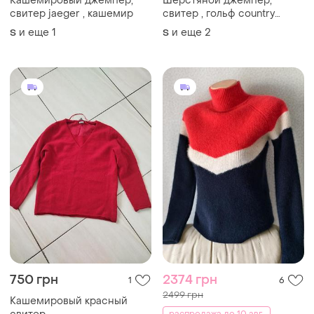
Кашемировый джемпер,
Шерстяной джемпер,
свитер jaeger , кашемир
свитер , гольф country
collection , мериносовая
и еще
1
и еще
2
S
S
шерсть
750 грн
2374 грн
1
6
2499 грн
Кашемировый красный