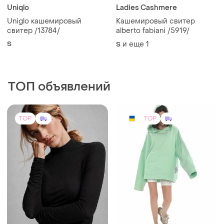
Uniqlo
Ladies Cashmere
Uniglo кашемировый
Кашемировый свитер
свитер /13784/
alberto fabiani /5919/
S
и еще
1
S
ТОП объявлений
TOP
TOP