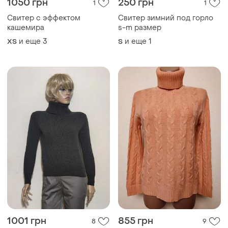
1050 грн
250 грн
1
1
Свитер с эффектом
Свитер зимний под горло
кашемира
s-m размер
и еще
3
и еще
1
ХS
S
1001 грн
855 грн
8
9