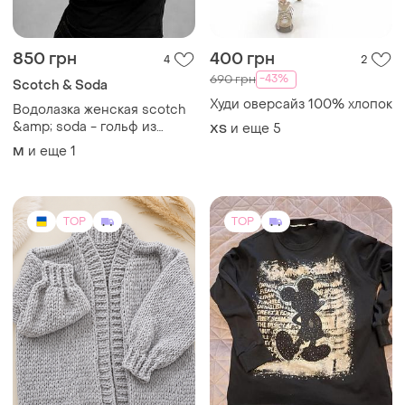
850 грн
400 грн
4
2
-43%
690 грн
Scotch & Soda
Худи оверсайз 100% хлопок
Водолазка женская scotch
&amp; soda - гольф из
и еще
5
ХS
тонкого трикотажного
и еще
1
M
лиоцелла l
TOP
TOP