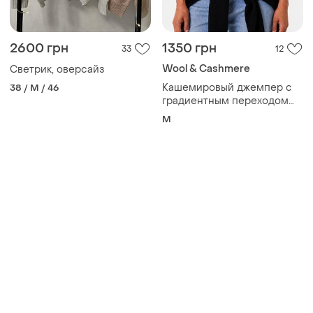
2600 грн
1350 грн
33
12
Wool & Cashmere
Светрик, оверсайз
Кашемировый джемпер с
38 / M / 46
градиентным переходом
цвета
M