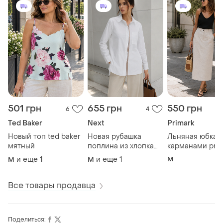
501 грн
655 грн
550 грн
6
4
Ted Baker
Next
Primark
Новый топ ted baker
Новая рубашка
Льняная юбка 
мятный
поплина из хлопка
карманами pri
next 100%котон
вискоза/лён не
и еще
1
и еще
1
M
M
M
просвечиваетс
Все товары продавца
Поделиться: