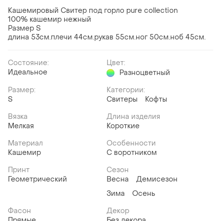
Кашемировый Свитер под горло pure collection
100% кашемир нежный
Размер S
длина 53см.плечи 44см.рукав 55см.ног 50см.ноб 45см.
Состояние:
Цвет:
Идеальное
Разноцветный
Размер:
Категории:
S
Свитеры
Кофты
Вязка
Длина изделия
Мелкая
Короткие
Материал
Особенности
Кашемир
С воротником
Принт
Сезон
Геометрический
Весна
Демисезон
Зима
Осень
Фасон
Декор
Прямые
Без декора