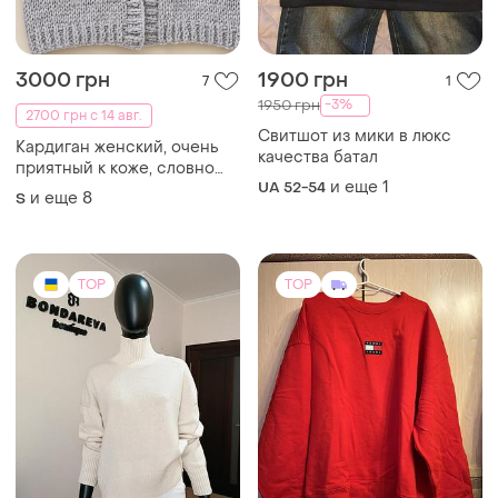
3000 грн
1900 грн
7
1
-3%
1950 грн
2700 грн с 14 авг.
Свитшот из мики в люкс
Кардиган женский, очень
качества батал
приятный к коже, словно
и еще
1
UA 52-54
тошешь в объятьях🤗
и еще
8
S
неограниченный выбор
цветов, широкий
размерных ряд. ощутите
свой осенний уют🌞
TOP
TOP