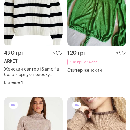
490 грн
120 грн
3
1
ARKET
108 грн с 14 авг.
Женский свитер f&amp;f в
Свитер женский
бело-черную полоску
L
выполнен в стиле oversize
и еще
1
L
из мягкого трикотажа в
рубчик.