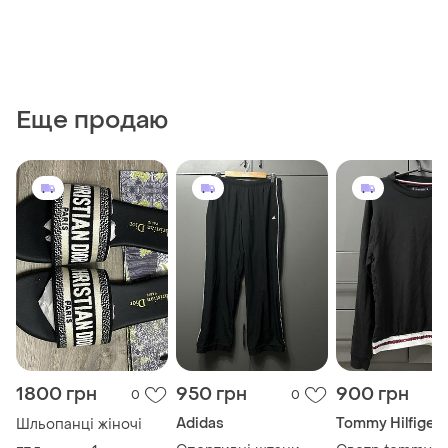
Еще продаю
1800 грн
950 грн
900 грн
0
0
Adidas
Tommy Hilfiger
Шльопанці жіночі