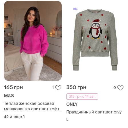
165 грн
350 грн
1
0
M&S
315 грн с 14 авг.
Теплая женская розовая
ONLY
мешковашка свитшот кофта
Праздничный свитшот only
42-44 г
и еще
1
42
L