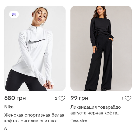
580 грн
99 грн
2
1
Nike
Ликвидация товара!!️до
августа черная кофта
Женская спортивная белая
свитшот стяжки
кофта лонгслив свитшот
One size
полузипка nike s (42-44)
S