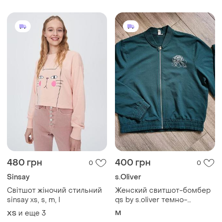
480 грн
400 грн
0
0
Sinsay
s.Oliver
Світшот жіночий стильний
Женский свитшот-бомбер
sinsay xs, s, m, l
qs by s.oliver темно-
изумрудный на молнии
и еще
3
M
ХS
размер м