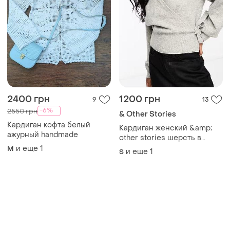
2400 грн
1200 грн
9
13
-6%
2550 грн
& Other Stories
Кардиган кофта белый
Кардиган женский &amp;
ажурный handmade
other stories шерсть в
составе вязаный с запахом
и еще
1
M
и еще
1
S
s m