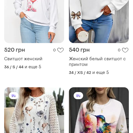
520 грн
540 грн
0
0
Свитшот женский
Женский белый свитшот с
принтом
и еще
5
36 / S / 44
и еще
5
34 / XS / 42