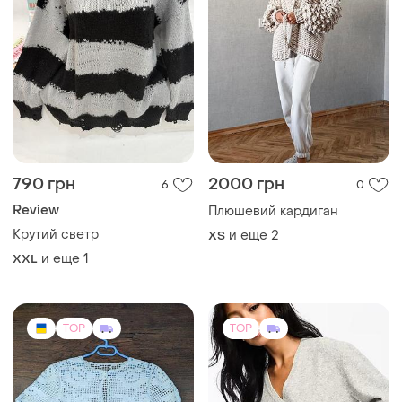
790 грн
2000 грн
6
0
Review
Плюшевий кардиган
Крутий светр
и еще
2
ХS
и еще
1
XXL
TOP
TOP