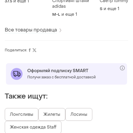
Спортивні штани
Светр tommy
и еще
1
37.5
adidas
и еще
1
S
и еще
1
M-L
Все товары продавца
Поделиться:
Оформляй подписку SMART
Получи заказ с бесплатной доставкой
Также ищут:
Лонгсливы
Жилеты
Лосины
Женская одежда Staff