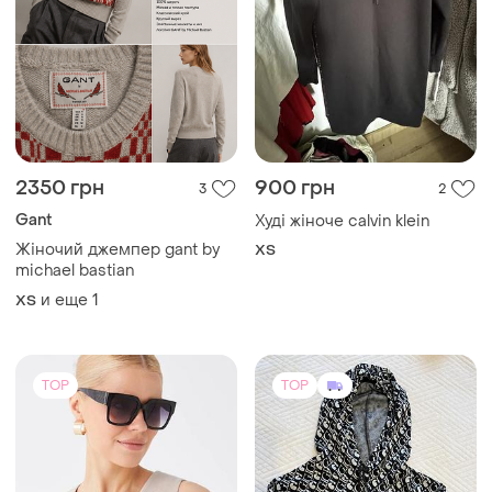
2350 грн
900 грн
3
2
Gant
Худі жіноче calvin klein
Жіночий джемпер gant by
ХS
michael bastian
и еще
1
ХS
TOP
TOP