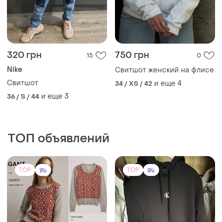
320 грн
750 грн
15
0
Nike
Свитшот женский на флисе
Свитшот
и еще
4
34 / XS / 42
и еще
3
36 / S / 44
ТОП объявлений
TOP
TOP