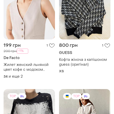
199 грн
800 грн
1
1
-1%
200 грн
GUESS
De Facto
Кофта жіноча з капішоном
guess (оригінал)
Жилет женский льняной
цвет кофе с модоком
ХS
defacto
и еще
2
34
TOP
TOP