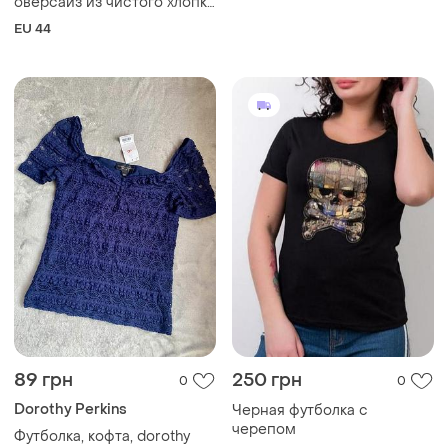
89 грн
250 грн
0
0
Dorothy Perkins
Черная футболка с
черепом
Футболка, кофта, dorothy
perkins, майках
и еще
1
S
S