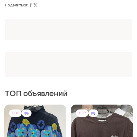
xl 2xl 3xl фасон
xl 2xl 3xl фасон
Поделиться:
унисекс
Оформляй подписку SMART
Получи заказ с бесплатной доставкой
ТОП объявлений
TOP
TOP