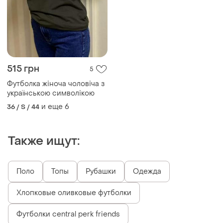
515 грн
5
Футболка жіноча чоловіча з
українською символікою
и еще
6
36 / S / 44
Также ищут:
Поло
Топы
Рубашки
Одежда
Хлопковые оливковые футболки
Футболки central perk friends