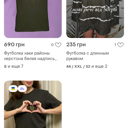
690 грн
235 грн
0
1
Футболка хаки районы
Футболка с длинным
херстона белая надпись,
рукавом
размеры s-5xl
и еще
7
и еще
2
S
44 / XXL / 52