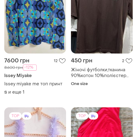
7600 грн
450 грн
12
2
-12%
8600 грн
Жіночі футболки,тканина
Issey Miyake
90%котон 10%полієстер
,обьем грудей до 110см
Issey miyake me топ принт
One size
и еще
1
S
TOP
TOP