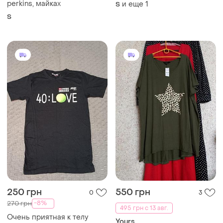
250 грн
550 грн
0
3
-8%
270 грн
495 грн с 13 авг.
Очень приятная к телу
Yours
футболка, красиво тянется,
Футболка yours новая
мягкая.размер указан xs, но
и еще
1
ХS
большого размера с
более идет на рисунок не
принтом узор
трескается и не сотрется.
и еще
5
5XL