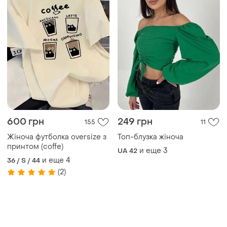
600 грн
249 грн
155
11
Жіноча футболка oversize з
Топ-блузка жіноча
принтом (coffe)
и еще
3
UA 42
и еще
4
36 / S / 44
(2)