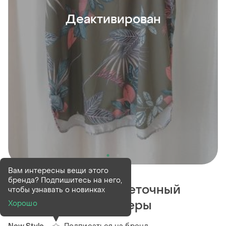
Деактивирован
Деактивирован
1 шт
Вам интересны вещи этого
бренда? Подпишитесь на него,
Футболка туника цветочный
чтобы узнавать о новинках
принт разные размеры
Хорошо