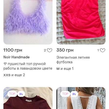
1100 грн
350 грн
2
1
Noir Handmade
Элегантная летняя
футболка
💜 пушистый топ ручной
работы в лавандовом цвете
и еще
1
M
и еще
2
XХS
TOP
TOP