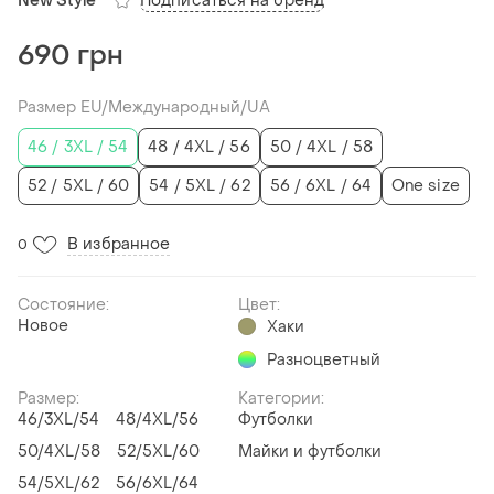
Подписаться на бренд
New Style
690 грн
Размер EU/Международный/UA
46 / 3XL / 54
48 / 4XL / 56
50 / 4XL / 58
52 / 5XL / 60
54 / 5XL / 62
56 / 6XL / 64
One size
В избранное
0
Состояние:
Цвет:
Новое
Хаки
Разноцветный
Размер:
Категории:
46/3XL/54
48/4XL/56
Футболки
50/4XL/58
52/5XL/60
Майки и футболки
54/5XL/62
56/6XL/64