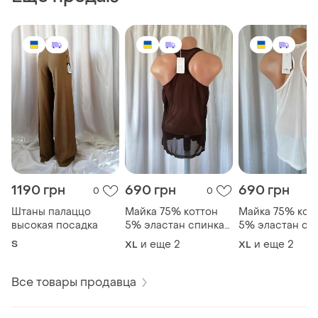
1190 грн
690 грн
690 грн
0
0
Штаны палаццо
Майка 75% коттон
Майка 75% кот
высокая посадка
5% эластан спинка
5% эластан сп
прозрачная
прозрачная
S
и еще
2
и еще
2
XL
XL
стрейчевая сетка
стрейчевая сет
спереди
спереди
невероятно
невероятно
Все товары продавца
приятный к телу
приятный к тел
трикотаж размеры xl
трикотаж разме