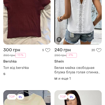
300 грн
240 грн
5
20
-15%
-4%
350 грн
250 грн
Bershka
Shein
Топ від bershka
Белая майка свободная
блузка блуза голая спинка
S
кружево вышиванка
и еще
1
M
вышивка трендовая
стильная нежная
TOP
TOP