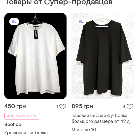
450 грн
895 грн
1
4
Базовая черная футболка
405 грн с 13 авг.
большого размера от 42 до
Boohoo
76-го
и еще
10
M
Кремовая футболка
оверсайз из чистого хлопка
р.16
EU 44