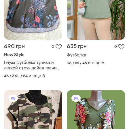
690 грн
635 грн
0
0
New Style
Футболка
Блуза футболка туника и
и еще
6
38 / M / 46
лёгкой струящейся ткани
супер софт
и еще
6
46 / 3XL / 54