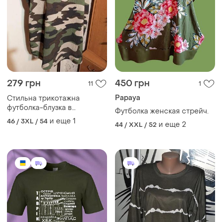
279 грн
450 грн
11
1
Papaya
Стильна трикотажна
футболка-блузка в
Футболка женская стрейч.
камуфляжний принт батал
и еще
1
46 / 3XL / 54
и еще
2
44 / XXL / 52
jyothi