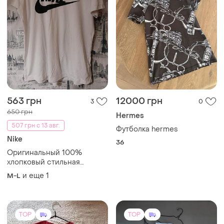
TOP
TOP
300 грн
430 грн
1
5
Levi's
Bik Bok
Levi’s футболка жіноча,
Eur s стильна бавовняна
оригінал, ідеальний стан,
блуза кроп топ №901
розмір xs-s, причина
и еще
1
и еще
1
ХS
S
продажу: футболка стала