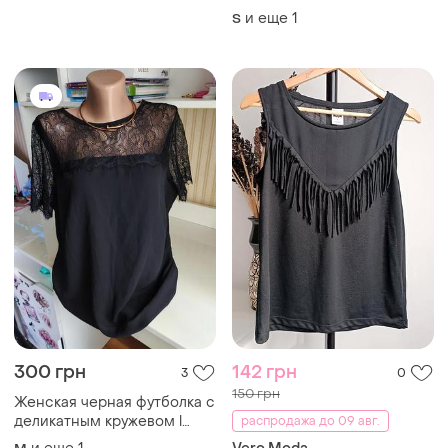
150 грн
Женская черная футболка с
деликатным кружевом l
распродажа до 09 авг.
новая
и еще
1
Vero Moda
M
Футболочка женская
и еще
1
S