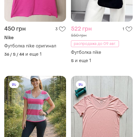
300 грн
245 грн
5
4
Nike
Nike
Футболка женская от nike -
Футболка nike женская
спортивная
и еще
1
S
и еще
1
36 / S / 44