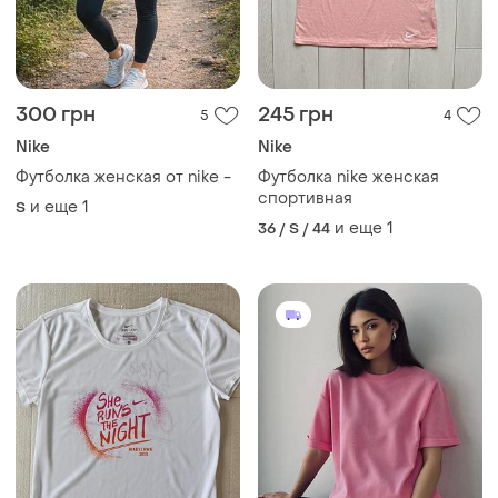
199 грн
490 грн
1
3
Nike
Базова жіноча футболка на
щодень ♥️ жіноча рожева
Женская спортивная
футболка
футболка nike, м размер
и еще
3
34 / XS / 42
и еще
1
S
ТОП объявлений
TOP
TOP