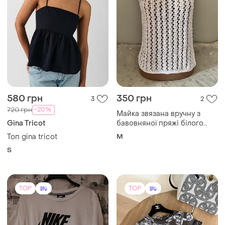
563 грн
12000 грн
3
0
650 грн
Hermes
507 грн с 13 авг.
Футболка hermes
Nike
36
Оригинальный 100%
хлопковый стильная
качественная футболка
и еще
1
M-L
унисекс