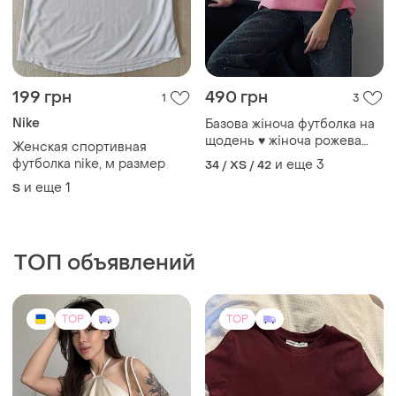
845 грн
400 грн
1
4
890 грн
-12%
450 грн
Bershka
распродажа до 09 авг.
Топ від bershka
Топ атласний
S
One size
TOP
TOP