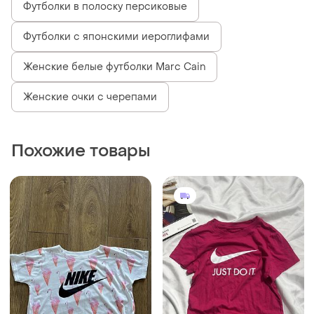
150 грн
250 грн
3
7
Nike
Nike
Футболка nike
Футболка nike оригінал
и еще
1
и еще
1
36 / S / 44
S