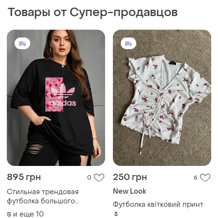
New Look
Стильная трендовая
футболка большого
Футболка квітковий принт
размера от 42 до 76-го
🌷
и еще
10
S
и еще
1
S
300 грн
142 грн
3
0