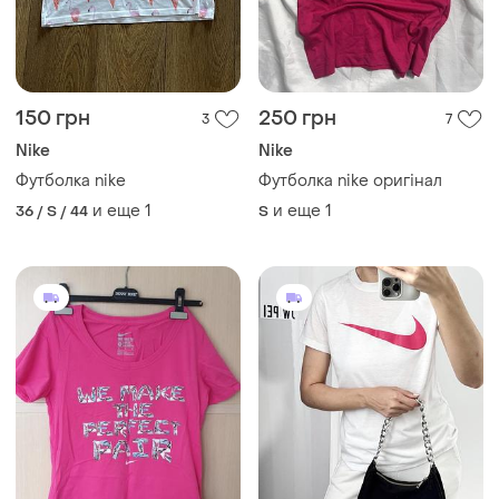
450 грн
522 грн
3
1
550 грн
Nike
распродажа до 09 авг.
Футболка nike оригинал
Футболка nike
и еще
1
36 / S / 44
и еще
1
S