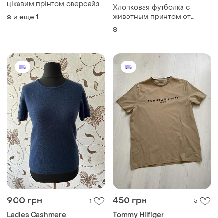
900 грн
450 грн
1
5
Ladies Cashmere
Tommy Hilfiger
Футболка з кашеміру
Футболка базова
и еще
1
и еще
1
S
M
Загружайте приложение
Покупайте вещи и общайтесь в любом месте
Как это работает?
Украина, 02121, Киев, Харьковское шоссе, дом 201-
203, буква 4Г