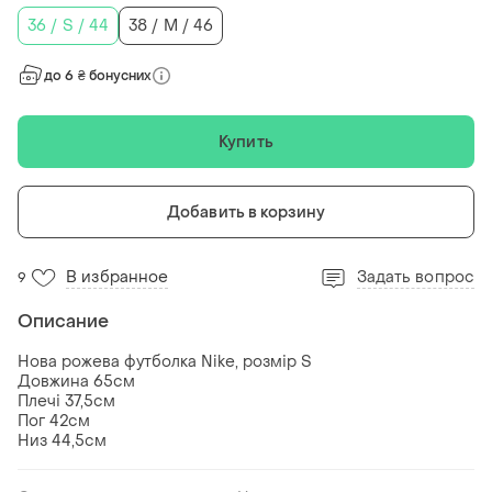
36 / S / 44
38 / M / 46
до 6 ₴ бонусних
Купить
Добавить в корзину
В избранное
Задать вопрос
9
Описание
Нова рожева футболка Nike, розмір S
Довжина 65см
Плечі 37,5см
Пог 42см
Низ 44,5см