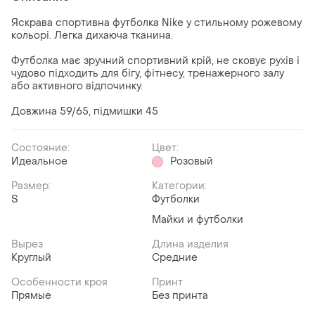
Яскрава спортивна футболка Nike у стильному рожевому
кольорі. Легка дихаюча тканина.
Футболка має зручний спортивний крій, не сковує рухів і
чудово підходить для бігу, фітнесу, тренажерного залу
або активного відпочинку.
Довжина 59/65, підмишки 45
Состояние:
Цвет:
Идеальное
Розовый
Размер:
Категории:
S
Футболки
Майки и футболки
Вырез
Длина изделия
Круглый
Средние
Особенности кроя
Принт
Прямые
Без принта