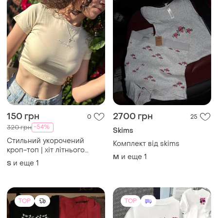
150 грн
2700 грн
0
25
-54%
320 грн
Skims
Стильний укорочений
Комплект від skims
кроп-топ | хіт літнього
и еще
1
M
сезону
и еще
1
S
TOP
TOP