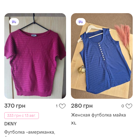
370 грн
280 грн
1
0
Женская футболка майка
333 грн с 13 авг.
XL
DKNY
Футболка -американка,
фактурна
ХS