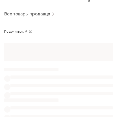
S
Все товары продавца
Поделиться:
Оформляй подписку SMART
Получи заказ с бесплатной доставкой