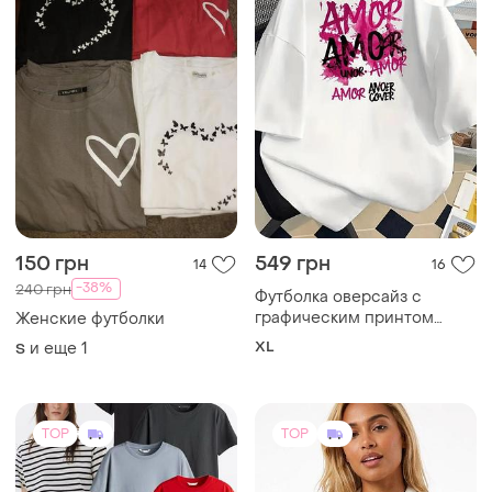
150 грн
549 грн
14
16
-38%
240 грн
Футболка оверсайз с
графическим принтом
Женские футболки
amor
XL
и еще
1
S
TOP
TOP