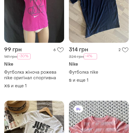
99 грн
314 грн
6
2
-30%
-4%
141 грн
324 грн
Nike
Nike
Футболка жіноча рожева
Футболка nike
nike оригінал спортивна
и еще
1
S
и еще
1
ХS