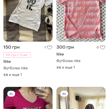
150 грн
300 грн
1
0
Nike
135 грн с 13 авг.
Футболка nike
Nike
и еще
1
ХS
Футболки nike
и еще
1
ХS