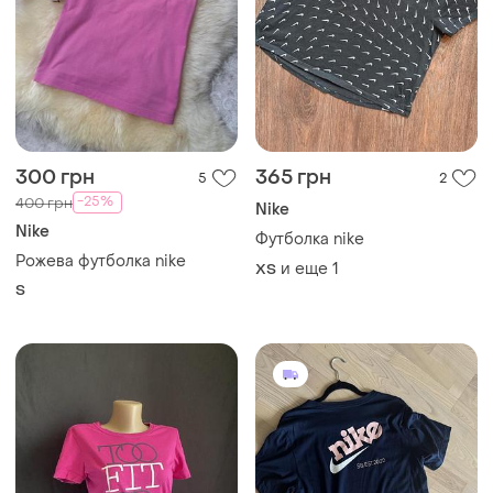
300 грн
365 грн
5
2
-25%
400 грн
Nike
Nike
Футболка nike
Рожева футболка nike
и еще
1
ХS
S