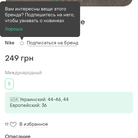
Вам интересны вещи этого
Продан
бренда? Подпишитесь на него,
Рожева футболка nike
чтобы узнавать о новинках
Хорошо
(1)
Подписаться на бренд
Nike
249 грн
Международный
S
🇺🇦 Украинский: 44-46, 44
Европейский: 36
В избранное
17
Описание