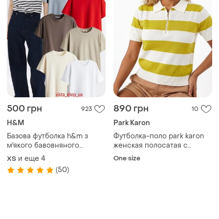
500 грн
890 грн
923
10
H&M
Park Karon
Базова футболка h&m з
Футболка-поло park karon
м'якого бавовняного
женская полосатая с
трикотажу
воротником на змейке
и еще
4
One size
ХS
вязаная трикотажная 42-46
(50)
оливковая