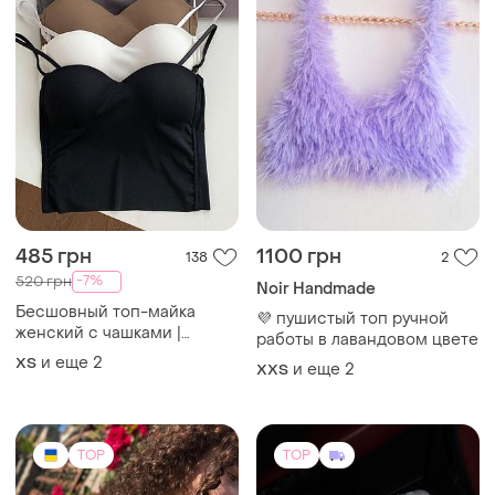
485 грн
1100 грн
138
2
-7%
520 грн
Noir Handmade
Бесшовный топ-майка
💜 пушистый топ ручной
женский с чашками |
работы в лавандовом цвете
базовый топ без косточек |
и еще
2
ХS
и еще
2
XХS
топ бюстье
TOP
TOP