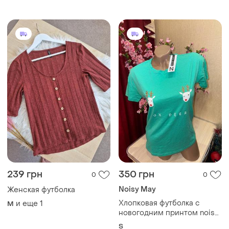
239 грн
350 грн
0
0
Noisy May
Женская футболка
Хлопковая футболка с
и еще
1
M
новогодним принтом noisy
may р.s
S