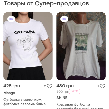
425 грн
480 грн
2
0
-20%
600 грн
Mango
SHINE
Футболка з малюнком,
футболка бавовна біла з
Красивая футболка
принтом футболка с
оверсайз большой размер
S
рисунком gremlins
батал блуза
и еще
1
UA 48-50