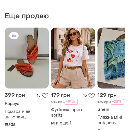
Еще продаю
399 грн
179 грн
129 грн
15
16
-19%
-28%
219 грн
179 грн
Papaya
Shein
Футболка aperol
Помаранчеві
spritz
шльопанці
Пляжна міні
спідниця
и еще
1
M
EU 38