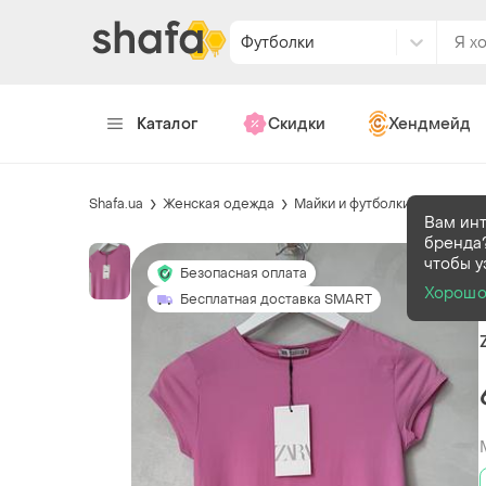
Футболки
Каталог
Скидки
Хендмейд
Shafa.ua
Женская одежда
Майки и футболки
Футболк
Вам ин
бренда?
чтобы у
Безопасная оплата
Хорош
Бесплатная доставка SMART