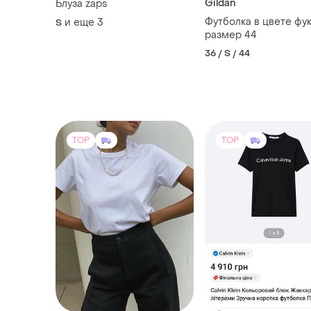
Gildan
Блуза zaps
Футболка в цвете фук
и еще
3
S
размер 44
36 / S / 44
TOP
TOP