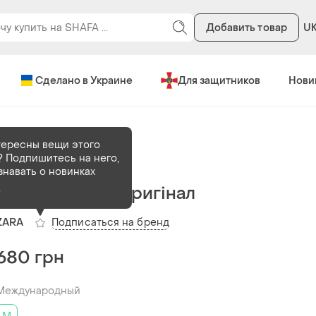
Добавить товар
U
Сделано в Украине
Для защитников
Нови
и
тересны вещи этого
 Подпишитесь на него,
В наличии
1 шт
знавать о новинках
Футболка zara оригінал
о
Подписаться на бренд
ZARA
680 грн
Международный