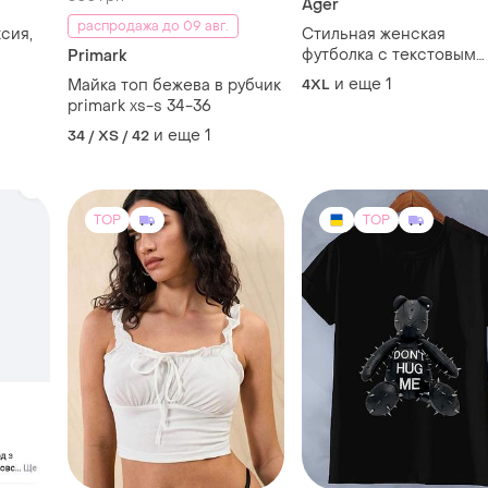
Ager
распродажа до 09 авг.
сия,
Стильная женская
футболка с текстовым
Primark
принтом 4xl-5xl
и еще
1
Майка топ бежева в рубчик
4XL
primark xs-s 34-36
и еще
1
34 / XS / 42
TOP
TOP