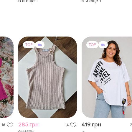
и еще
1
и еще
1
S
S
TOP
TOP
285 грн
419 грн
16
14
2
300 грн