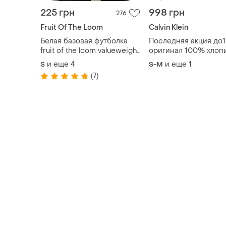
225 грн
998 грн
276
Fruit Of The Loom
Calvin Klein
Белая базовая футболка
Последняя акция до17
fruit of the loom valueweight
оригинал 100% хлоп
унисекс оверсайз
очень дорогостоящу
и еще
4
и еще
1
S
S-M
бренду футболка уни
(7)