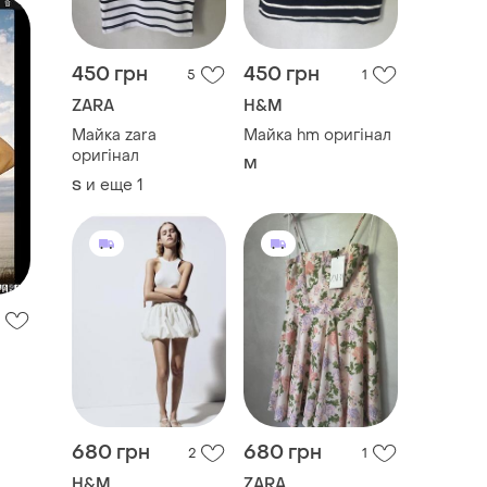
450 грн
450 грн
5
1
ZARA
H&M
Майка zara
Майка hm оригінал
оригінал
M
и еще
1
S
680 грн
680 грн
2
1
H&M
ZARA