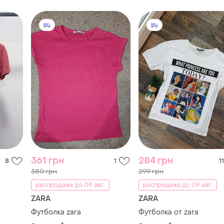
361 грн
284 грн
8
1
11
380 грн
299 грн
распродажа до 09 авг.
распродажа до 09 авг.
ZARA
ZARA
Футболка zara
Футболка от zara