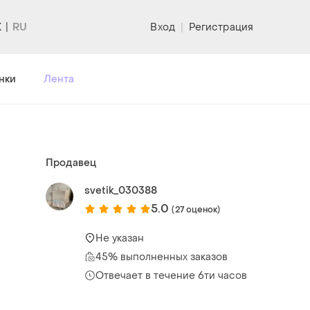
K
Вход
|
Регистрация
нки
Лента
Продавец
svetik_030388
5.0
(27 оценок)
Не указан
45% выполненных заказов
Отвечает в течение 6ти часов