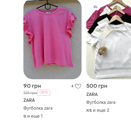
90 грн
500 грн
4
-28%
125 грн
ZARA
ZARA
Футболка zara
Футболка zara
и еще
2
ХS
и еще
1
S