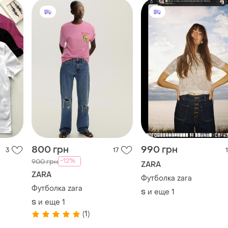
800 грн
990 грн
3
17
1
-12%
900 грн
ZARA
ZARA
Футболка zara
Футболка zara
и еще
1
S
и еще
1
S
(1)