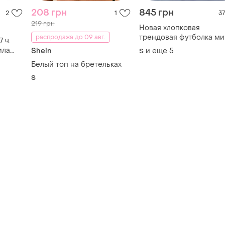
208 грн
845 грн
2
1
37
219 грн
Новая хлопковая
трендовая футболка м
распродажа до 09 авг.
 ч.
с шипами оверсайз s-3
ила
Shein
и еще
5
S
44-54
ю
Белый топ на бретельках
секс
S