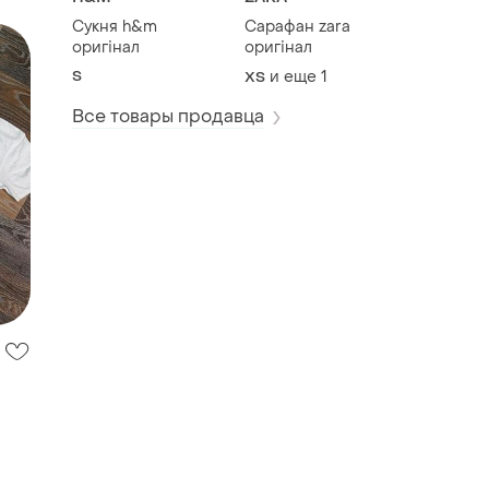
Сукня h&m
Сарафан zara
оригінал
оригінал
S
и еще
1
ХS
Все товары продавца