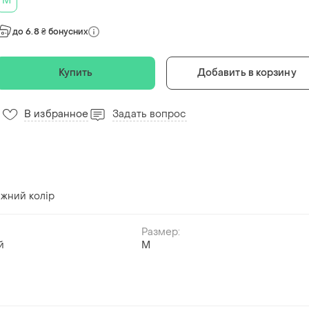
M
до 6.8 ₴ бонусних
Купить
Добавить в корзину
В избранное
Задать вопрос
іжний колір
Размер:
й
M