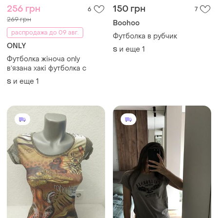
256 грн
150 грн
6
7
269 грн
Boohoo
распродажа до 09 авг.
Футболка в рубчик
ONLY
и еще
1
S
Футболка жіноча only
вʼязана хакі футболка с
и еще
1
S