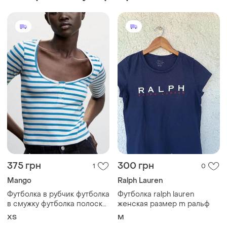
375 грн
300 грн
1
0
Mango
Ralph Lauren
Футболка в рубчик футболка
Футболка ralph lauren
в смужку футболка полоска
женская размер m ральф
с кнопками рубчик
ХS
M
полосатая футболка