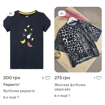
200 грн
275 грн
0
1
Pepperts!
Женская футболка
оверсайз
Футболка pepperts
и еще
1
S
и еще
1
S