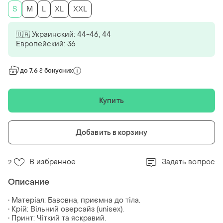
S
M
L
XL
XXL
🇺🇦 Украинский: 44-46, 44
Европейский: 36
до 7.6 ₴ бонусних
Купить
Добавить в корзину
В избранное
Задать вопрос
2
Описание
• Матеріал: Бавовна, приємна до тіла.
• Крій: Вільний оверсайз (unisex).
• Принт: Чіткий та яскравий.