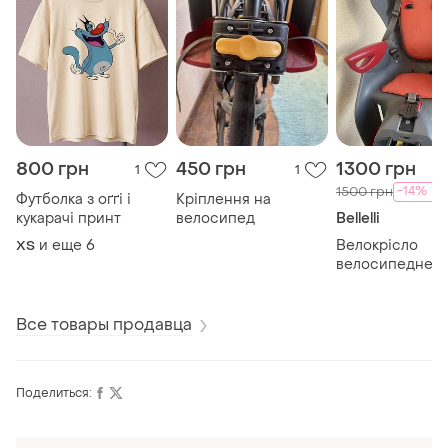
800 грн
450 грн
1300 грн
1
1
-14%
1500 грн
Футболка з оґґі і
Кріплення на
кукарачі принт
велосипед
Bellelli
и еще
6
Велокрісло
ХS
велосипедне д
крісло для
велосипеду belle
Все товары продавца
Поделиться: