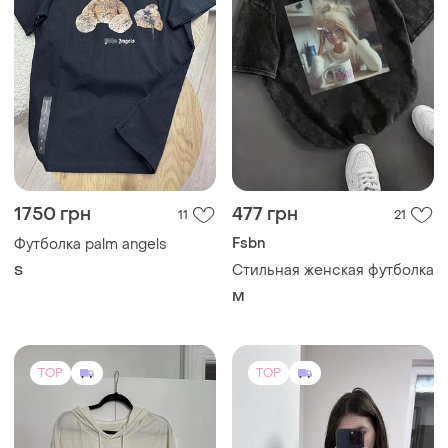
1750 грн
477 грн
11
21
Fsbn
Футболка palm angels
Стильная женская футболка
S
M
TOP
TOP