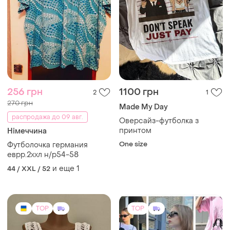
256 грн
1100 грн
2
1
270 грн
Made My Day
распродажа до 09 авг.
Оверсайз-футболка з
принтом
Німеччина
One size
Футболочка германия
еврр.2ххл н/р54-58
и еще
1
44 / XXL / 52
TOP
TOP