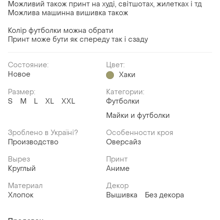
Можливий також принт на худі, світшотах, жилетках і тд
Можлива машинна вишивка також
Колір футболки можна обрати
Принт може бути як спереду так і сзаду
Состояние:
Цвет:
Новое
Хаки
Размер:
Категории:
S
M
L
XL
XXL
Футболки
Майки и футболки
Зроблено в Україні?
Особенности кроя
Производство
Оверсайз
Вырез
Принт
Круглый
Аниме
Материал
Декор
Хлопок
Вышивка
Без декора