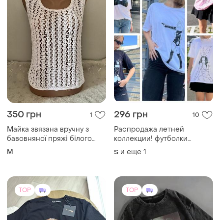
350 грн
296 грн
1
10
Майка звязана вручну з
Распродажа летней
бавовняної пряжі білого
коллекции! футболки
кольору.
украинского бренда virgis,
M
и еще
1
S
распродажа по 380 грн
любая
TOP
TOP