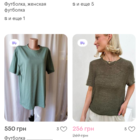
Футболка, женская
и еще
5
S
футболка
и еще
1
S
550 грн
256 грн
3
5
269 грн
Футболка ............................