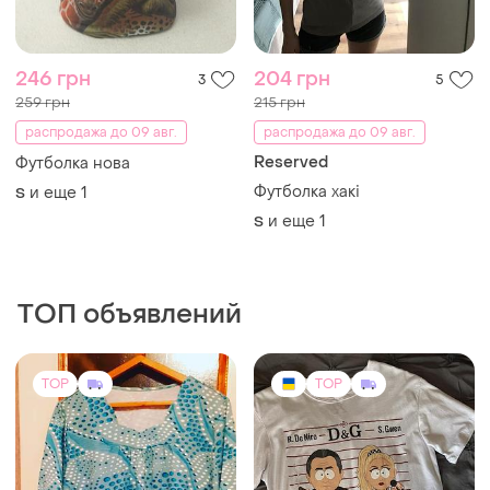
246 грн
204 грн
3
5
259 грн
215 грн
распродажа до 09 авг.
распродажа до 09 авг.
Reserved
Футболка нова
Футболка хакі
и еще
1
S
и еще
1
S
ТОП объявлений
TOP
TOP