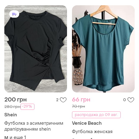
200 грн
66 грн
2
0
70 грн
-29%
280 грн
Shein
распродажа до 09 авг.
Футболка з асиметричним
Venice Beach
драпіруванням shein
Футболка женская
и еще
1
M