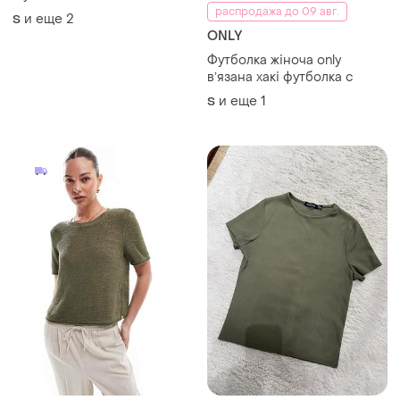
распродажа до 09 авг.
и еще
2
S
ONLY
Футболка жіноча only
вʼязана хакі футболка с
и еще
1
S