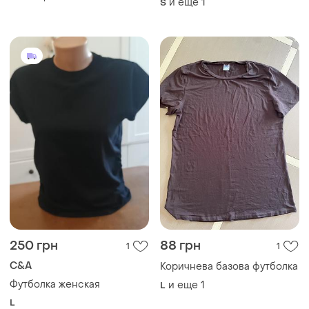
и еще
1
S
250 грн
88 грн
1
1
C&A
Коричнева базова футболка
Футболка женская
и еще
1
L
L