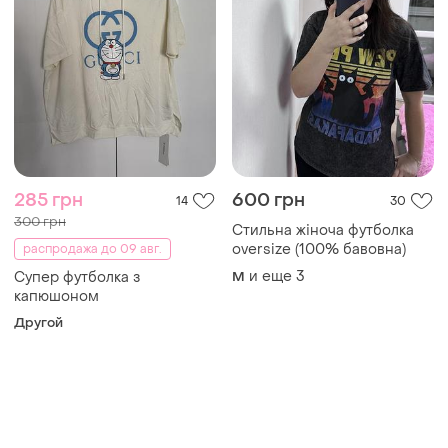
285 грн
600 грн
14
30
300 грн
Стильна жіноча футболка
oversize (100% бавовна)
распродажа до 09 авг.
и еще
3
Супер футболка з
M
капюшоном
Другой