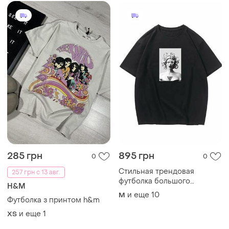
285 грн
895 грн
0
0
Стильная трендовая
257 грн с 13 авг.
футболка большого
H&M
размера от 42 до 76-го
и еще
10
M
Футболка з принтом h&m
размера футболки
и еще
1
ХS
Загружайте приложение
Покупайте вещи и общайтесь в любом месте