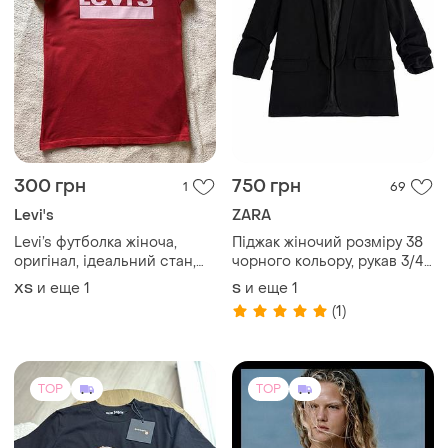
300 грн
750 грн
1
69
Levi's
ZARA
Levi’s футболка жіноча,
Піджак жіночий розміру 38
оригінал, ідеальний стан,
чорного кольору, рукав 3/4,
розмір xs-s, причина
фото лайв
и еще
1
и еще
1
ХS
S
продажу: футболка стала
(1)
мені мала:
TOP
TOP