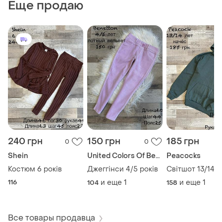
Еще продаю
240 грн
150 грн
185 грн
0
0
Shein
United Colors Of Benetton
Peacocks
Костюм 6 років
Джеггінси 4/5 років
Світшот 13/14 р
116
и еще
1
и еще
1
104
158
Все товары продавца