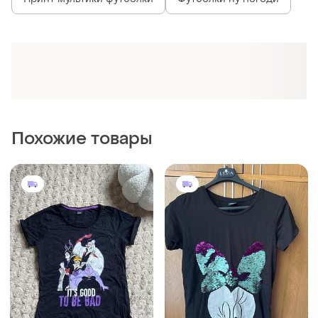
Принт мультики футболки
Футболки ну погоди
Похожие товары
320 грн
250 грн
2
1
Disney
Disney