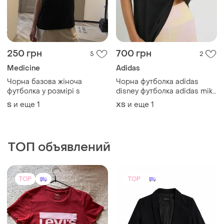
Medicine
Adidas
Чорна базова жіноча
Чорна футболка adidas
футболка у розмірі s
disney футболка adidas miki
mays
и еще
1
и еще
1
S
ХS
ТОП объявлений
TOP
TOP