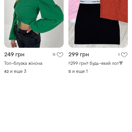
249 грн
299 грн
11
1
Топ-блузка жіноча
‼️299 грн‼️ будь-який лот🔻
и еще
3
и еще
1
42
S