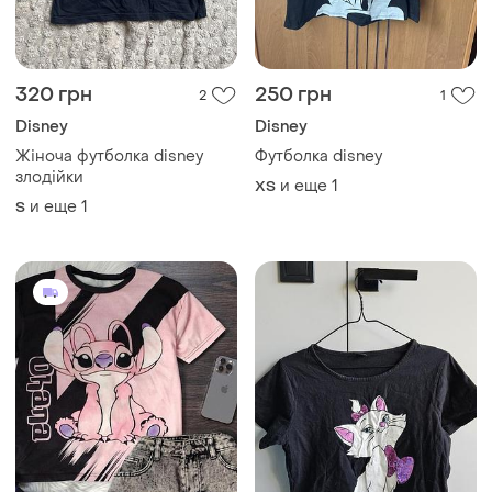
Жіноча футболка disney
Футболка disney
злодійки
и еще
1
ХS
и еще
1
S
350 грн
80 грн
0
4