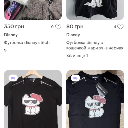
Disney
Disney
Футболка disney stitch
Футболка disney с
кошечкой мари xs-s черная
S
и еще
1
ХS
1399 грн
1399 грн
3
2