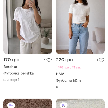
170 грн
220 грн
3
1
Bershka
198 грн с 13 авг.
Футболка bershka
H&M
и еще
1
S
Футболка h&m
S