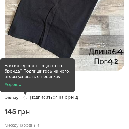
Вам интересны вещи этого
бренда? Подпишитесь на него,
В наличии
1 шт
чтобы узнавать о новинках
Жіноча футболка s
Хорошо
Подписаться на бренд
Disney
145 грн
Международный