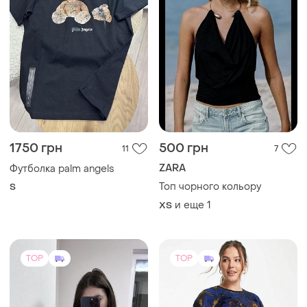
1750 грн
500 грн
11
7
ZARA
Футболка palm angels
Топ чорного кольору
S
и еще
1
ХS
TOP
TOP