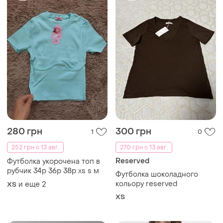
280 грн
300 грн
1
0
252 грн с 13 авг.
270 грн с 13 авг.
Reserved
Футболка укорочена топ в
рубчик 34р 36р 38р xs s м
Футболка шоколадного
кольору reserved
и еще
2
ХS
ХS