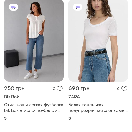
250 грн
690 грн
0
0
Bik Bok
ZARA
Стильная и легкая футболка
Белая тоненькая
bik bok в молочно-белом
полупрозрачная хлопковая
цвете
футболка zara ☝️☝️☝️☝️☝️☝️☝️
S
S