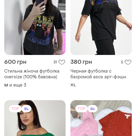
600 грн
380 грн
31
5
Стильна жіноча футболка
Черная футболка с
oversize (100% бавовна)
бахромой asos арт-фэшн
и еще
3
XL
M
TOP
TOP