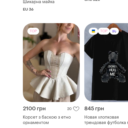
2100 грн
845 грн
20
Корсет з баскою з етно
Новая хлопковая
орнаментом
трендовая футболка
с шипами оверсайз s
и еще
3
и еще
5
ХS
S
44-54