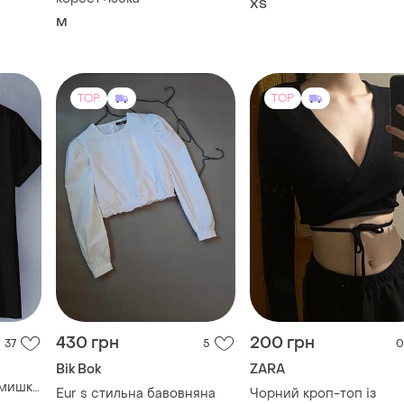
430 грн
200 грн
37
5
0
Bik Bok
ZARA
 мишка
Eur s стильна бавовняна
Чорний кроп-топ із
-3xl
блуза кроп топ №901
зав'язками zara
и еще
1
S
S