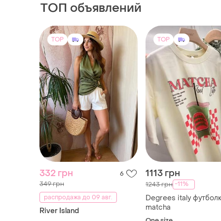
332 грн
1113 грн
6
349 грн
-11%
1243 грн
распродажа до 09 авг.
Degrees italy футбол
matcha
River Island
One size
Шикарна майка
EU 36
TOP
TOP