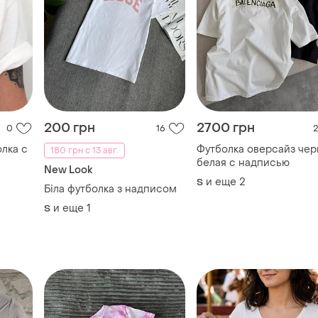
200 грн
2700 грн
0
16
2
лка с
Футболка оверсайз чер
180 грн с 13 авг.
белая с надписью
New Look
и еще
2
S
Біла футболка з надписом
и еще
1
S