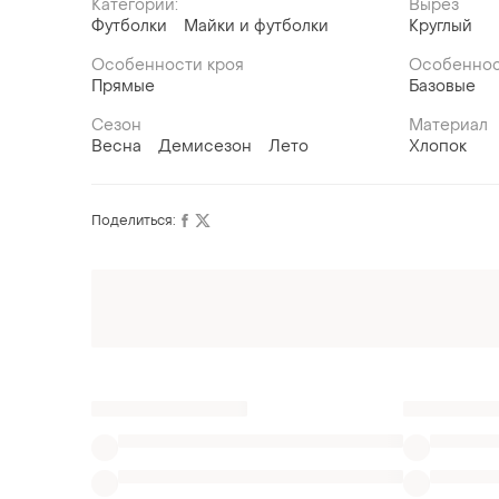
Категории:
Вырез
Футболки
Майки и футболки
Круглый
Особенности кроя
Особенно
Прямые
Базовые
Сезон
Материал
Весна
Демисезон
Лето
Хлопок
Поделиться:
Также ищут:
Поло
Топы
Рубашки
Одежда Versac