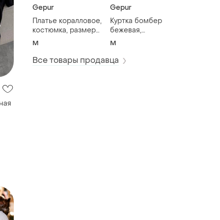
Gepur
Gepur
Платье коралловое,
Куртка бомбер
ная
костюмка, размер
бежевая,
м.
костюмная
M
M
качественная
вискоза, ткань,
Все товары продавца
размер м.