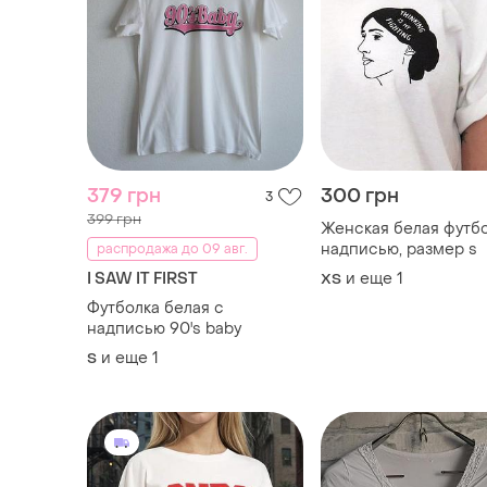
379 грн
300 грн
3
399 грн
Женская белая футбо
надписью, размер s
распродажа до 09 авг.
I SAW IT FIRST
и еще
1
ХS
Футболка белая с
надписью 90's baby
и еще
1
S