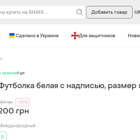
Добавить товар
U
Сделано в Украине
Для защитников
Нови
и
В наличии
1 шт
Футболка белая с надписью, размер 
250
грн
-20%
200 грн
Международный
S