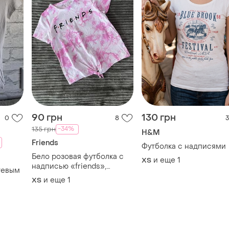
90 грн
130 грн
0
8
3
-34%
135 грн
H&M
Friends
Футболка с надписями
Бело розовая футболка с
и еще
1
ХS
надписью «friends»,
тевым
размер xs–s
и еще
1
ХS
TOP
TOP