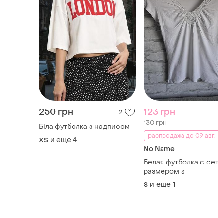
250 грн
123 грн
2
130 грн
Біла футболка з надписом
распродажа до 09 авг.
и еще
4
ХS
No Name
Белая футболка с се
размером s
и еще
1
S
ТОП объявлений
TOP
TOP