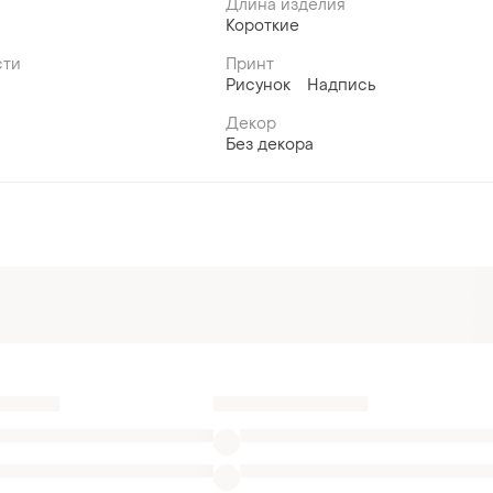
Длина изделия
Короткие
сти
Принт
Рисунок
Надпись
Декор
Без декора
e
Женские футболки Mexx в Харькове