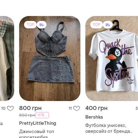
800 грн
400 грн
10
11
5
-6%
850 грн
Bershka
PrettyLittleThing
ка
Футболка унисекс,
оверсайз от бренда
Джинсовый топ
bershka
корсет+юбка
ХS
M
TOP
TOP