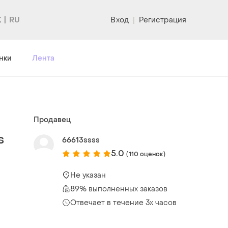
K
Вход
|
Регистрация
нки
Лента
Продавец
s
66613ssss
5.0
(110 оценок)
Не указан
89% выполненных заказов
Отвечает в течение 3х часов