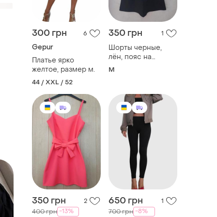
300 грн
350 грн
6
1
Gepur
Шорты черные,
лён, пояс на
Платье ярко
резинке, размеры
желтое, размер м.
M
м.
44 / XXL / 52
350 грн
650 грн
2
1
-13%
-8%
400 грн
700 грн