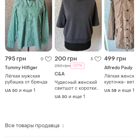
795 грн
200 грн
499 грн
0
5
-20%
250 грн
Tommy Hilfiger
Alfredo Pauly
C&A
Лёгкая мужская
Лёгкая женска
рубашка от бренда
курточка- ветр
Чудесный женский
батал
свитшот с коротким
и еще
1
и еще
1
UA 50
UA 58
рукавом
и еще
1
UA 50
Все товары продавца