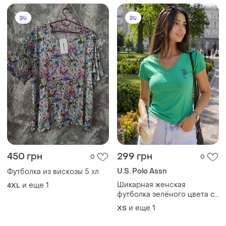
450 грн
299 грн
0
0
U.S. Polo Assn
Футболка из вискозы 5 хл
Шикарная женская
и еще
1
4XL
футболка зелёного цвета с
логотипом из страз на
и еще
1
ХS
груди u. s. polo assn