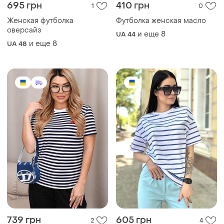
695 грн
410 грн
1
0
Женская футболка
Футболка женская масло
оверсайз
и еще
8
UA 44
и еще
8
UA 48
739 грн
605 грн
2
4