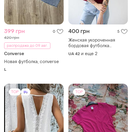
399 грн
400 грн
0
5
420 грн
Женская укороченная
бордовая футболка
распродажа до 09 авг.
свободного кроя
Converse
и еще
2
UA 42
Новая футболка, converse
L
TOP
TOP