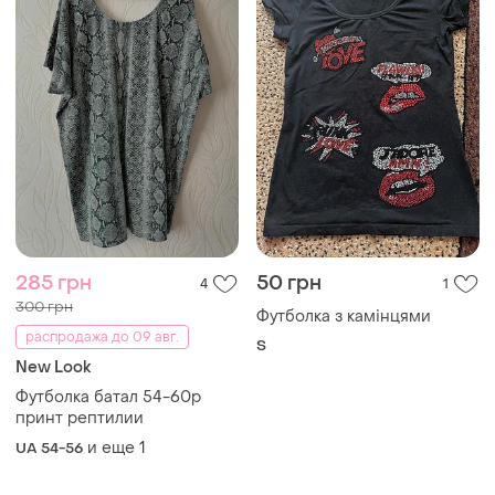
285 грн
50 грн
4
1
300 грн
Футболка з камінцями
распродажа до 09 авг.
S
New Look
Футболка батал 54-60р
принт рептилии
и еще
1
UA 54-56