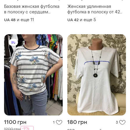
Базовая женская футболка
Женская удлиненная
в полоску с сердцем
футболка в полоску от 42
купить украинская
до 52 размера
и еще
11
и еще
5
UA 48
UA 42
вискоза,футболка
тельняшка батал с
термоаппликацией
сердце,женская футболка в
синюю полоску
1100 грн
180 грн
1
3
-9%
1200 грн