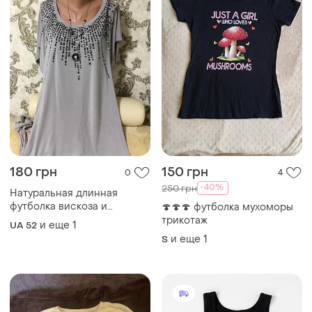
180 грн
150 грн
0
4
-40%
250 грн
Натуральная длинная
футболка вискоза и
🍄🍄🍄 футболка мухоморы
анастан.
трикотаж
и еще
1
UA 52
и еще
1
S