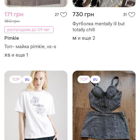
171 грн
730 грн
27
31
180 грн
Футболка mentally ill but
totally chill
распродажа до 09 авг.
Pimkie
и еще
2
M
Топ- майка pimkie, xs-s
и еще
1
ХS
TOP
TOP