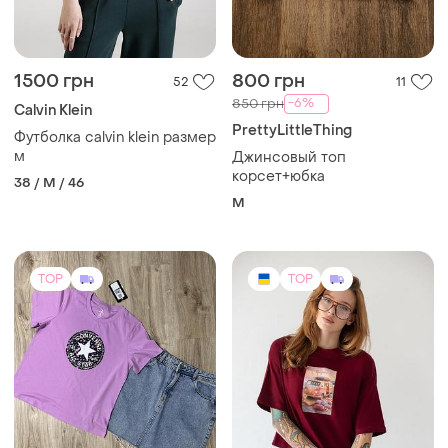
1500 грн
800 грн
52
11
-6%
850 грн
Calvin Klein
PrettyLittleThing
Футболка calvin klein размер
м
Джинсовый топ
корсет+юбка
38 / M / 46
M
TOP
TOP