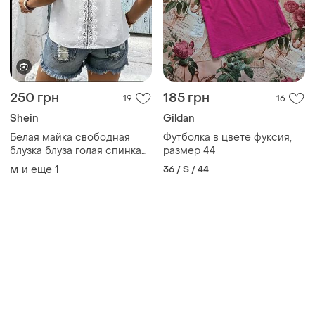
250 грн
185 грн
19
16
Shein
Gildan
Белая майка свободная
Футболка в цвете фуксия,
блузка блуза голая спинка
размер 44
кружево вышиванка
и еще
1
36 / S / 44
M
вышивка трендовая
стильная нежная