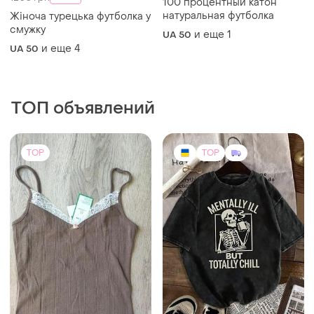
100 процентный катон
натуральная футболка
Жіноча турецька футболка у
смужку
и еще
1
UA 50
и еще
4
UA 50
ТОП объявлений
TOP
TOP