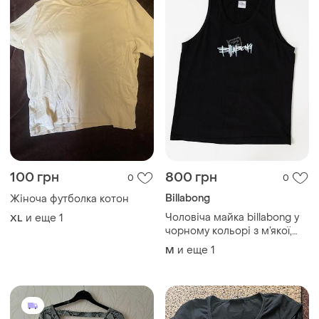
100 грн
800 грн
0
0
Billabong
Жіноча футболка котон
Чоловіча майка billabong у
и еще
1
XL
чорному кольорі з м’якої,
бавовняної тканини.
и еще
1
M
модель без рукавів має
класичний крій, круглий
виріз горловини та
фірмовий,