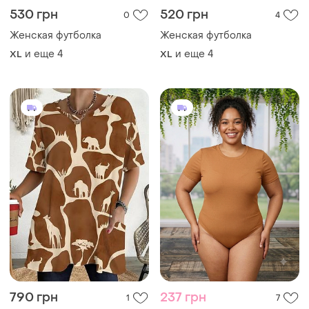
530 грн
520 грн
0
4
Женская футболка
Женская футболка
и еще
4
и еще
4
XL
XL
790 грн
237 грн
1
7