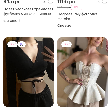
845 грн
1113 грн
37
10
-11%
1243 грн
Новая хлопковая трендовая
футболка мишка с шипами
Degrees italy футболка
оверсайз s-3xl 44-54
matcha
и еще
5
S
One size
TOP
TOP