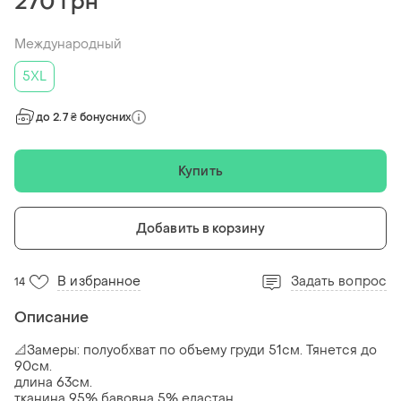
270 грн
Международный
5XL
до 2.7 ₴ бонусних
Купить
Добавить в корзину
В избранное
Задать вопрос
14
Описание
📐Замеры: полуобхват по объему груди 51см. Тянется до
90см.
длина 63см.
тканина 95% бавовна 5% еластан