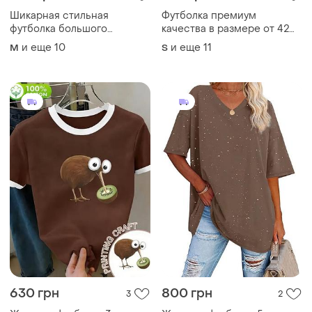
Шикарная стильная
Футболка премиум
футболка большого
качества в размере от 42
размера от 42 до 76
до 76-го размера
и еще
10
и еще
11
M
S
630 грн
800 грн
3
2