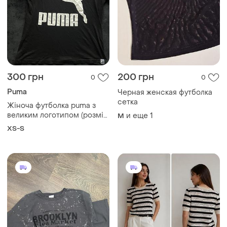
300 грн
200 грн
0
0
Puma
Черная женская футболка
сетка
Жіноча футболка puma з
великим логотипом (розмір
и еще
1
M
xs/s / 34-36) — оригінал
XS-S