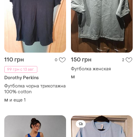
110 грн
150 грн
0
2
Футболка женская
99 грн с 13 авг.
M
Dorothy Perkins
Футболка чорна трикотажна
100% cotton
и еще
1
M