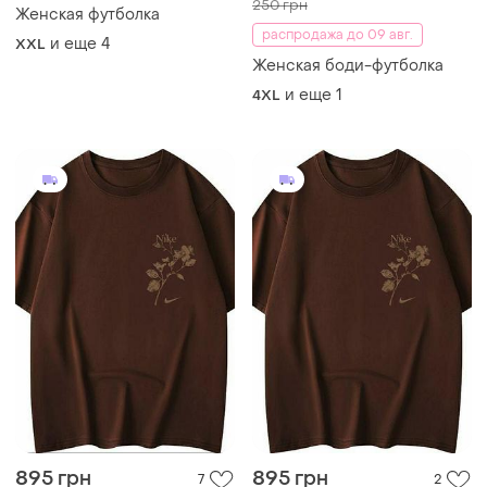
250 грн
Женская футболка
распродажа до 09 авг.
и еще
4
XXL
Женская боди-футболка
и еще
1
4XL
895 грн
895 грн
7
2