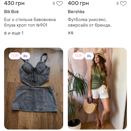
430 грн
400 грн
5
5
Bik Bok
Bershka
Eur s стильна бавовняна
Футболка унисекс,
блуза кроп топ №901
оверсайз от бренда
bershka
и еще
1
ХS
S
TOP
TOP