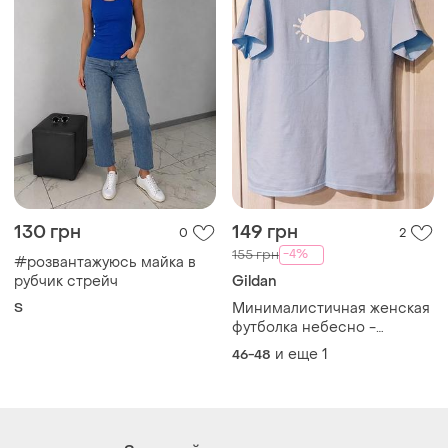
130 грн
149 грн
0
2
-4%
155 грн
#розвантажуюсь майка в
рубчик стрейч
Gildan
S
Минималистичная женская
футболка небесно -
голубого цвета.
и еще
1
46-48