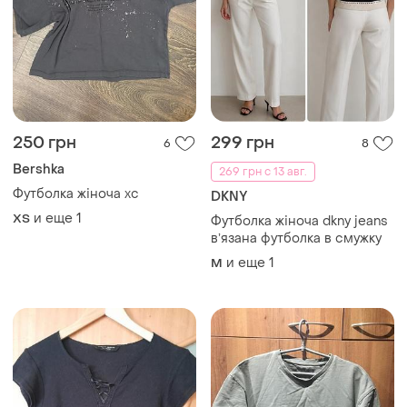
250 грн
299 грн
6
8
Bershka
269 грн с 13 авг.
Футболка жіноча хс
DKNY
и еще
1
ХS
Футболка жіноча dkny jeans
вʼязана футболка в смужку
и еще
1
M