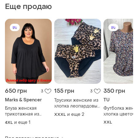
Еще продаю
650 грн
155 грн
350 грн
3
3
Marks & Spencer
TU
Трусики женские из
хлопка леопардовый
Блуза женская
Футболка женск
принт размер 4xl 5xl
трикотажная из
хлопка цветоч
и еще
2
XXXL
6xl арт. 5242🎀
тележки от
принт от
и еще
1
XXL
4XL
британского бренда
британского б
marks &amp; spencer
tu размер 16 💞
размер 22💞