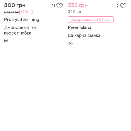
800 грн
332 грн
11
6
349 грн
-6%
850 грн
PrettyLittleThing
распродажа до 09 авг.
Джинсовый топ
River Island
корсет+юбка
Шикарна майка
M
36