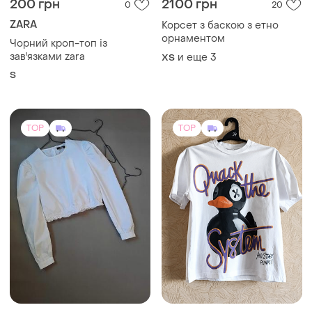
200 грн
2100 грн
0
20
ZARA
Корсет з баскою з етно
орнаментом
Чорний кроп-топ із
зав'язками zara
и еще
3
ХS
S
TOP
TOP