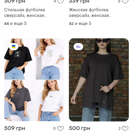
309 грн
339 грн
4
6
Стильная футболка
Женская футболка
оверсайз, женская
оверсайз, женская
футболка с вышивкой,
футболка хлопковая,
и еще
5
и еще
5
44
42
хлопковая футболка с
женская футболка с
надписью, женская
рисунком, красивая
футболка оверсайз,
футболка женская, женская
свободная футболка батал
футболка оверсайз
509 грн
500 грн
0
2