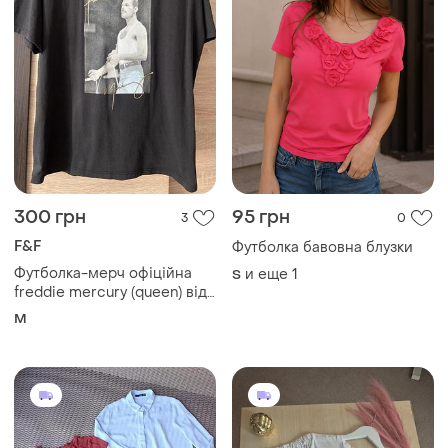
300 грн
95 грн
3
0
F&F
Футболка бавовна блузки
Футболка-мерч офіційна
и еще
1
S
freddie mercury (queen) від
f&f | оверсайз
M