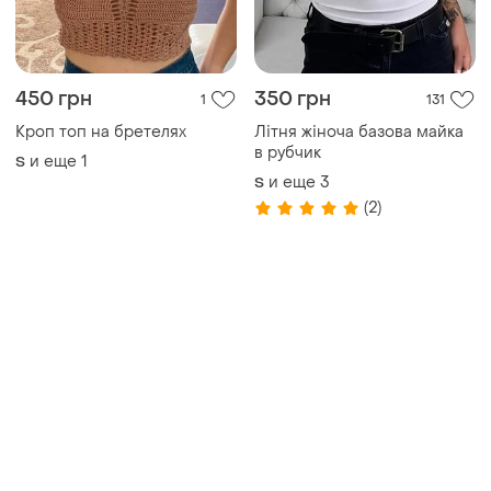
450 грн
350 грн
1
131
Кроп топ на бретелях
Літня жіноча базова майка
в рубчик
и еще
1
S
и еще
3
S
(2)