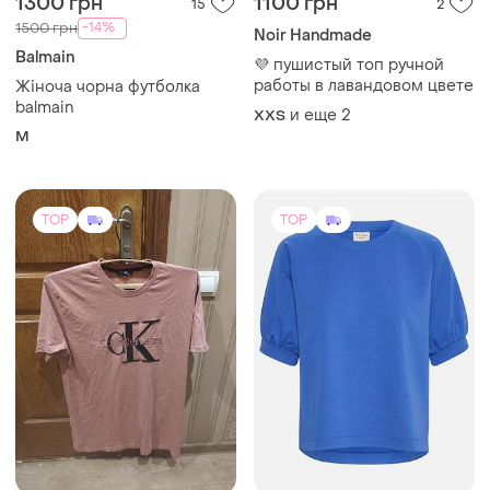
1300 грн
1100 грн
15
2
-14%
1500 грн
Noir Handmade
Balmain
💜 пушистый топ ручной
работы в лавандовом цвете
Жіноча чорна футболка
balmain
и еще
2
XХS
M
TOP
TOP