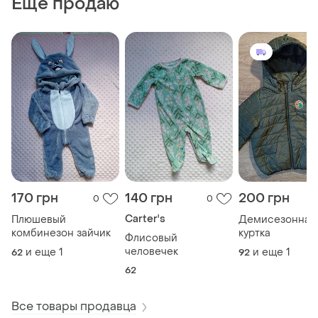
Еще продаю
170 грн
140 грн
200 грн
0
0
Carter's
Плюшевый
Демисезонная
комбинезон зайчик
куртка
Флисовый
человечек
и еще
1
и еще
1
62
92
62
Все товары продавца