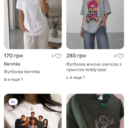
170 грн
285 грн
2
2
Bershka
Футболка жіноча oversize з
принтом teddy bear
Футболка bershka
и еще
1
L
и еще
1
S