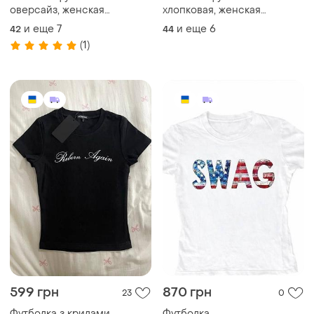
оверсайз, женская
хлопковая, женская
футболка oversize, базовая
футболка хлопковая,
и еще
7
и еще
6
42
44
футболка женская,
базовая футболка женская,
(1)
хлопковая футболка
красивая футболка женская
женская
599 грн
870 грн
23
0
Футболка з крилами
Футболка