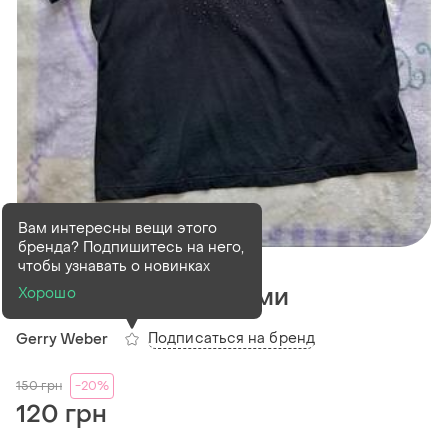
Вам интересны вещи этого
бренда? Подпишитесь на него,
Резерв
1 шт
чтобы узнавать о новинках
Футболка с пайетками
Хорошо
Подписаться на бренд
Gerry Weber
150
грн
-20%
120 грн