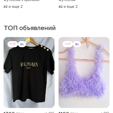
и еще
2
и еще
2
42
42
ТОП объявлений
TOP
TOP