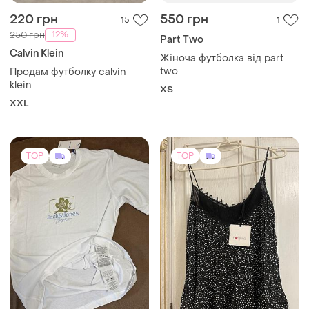
220 грн
550 грн
15
1
-12%
250 грн
Part Two
Calvin Klein
Жіноча футболка від part
two
Продам футболку calvin
klein
ХS
XXL
TOP
TOP