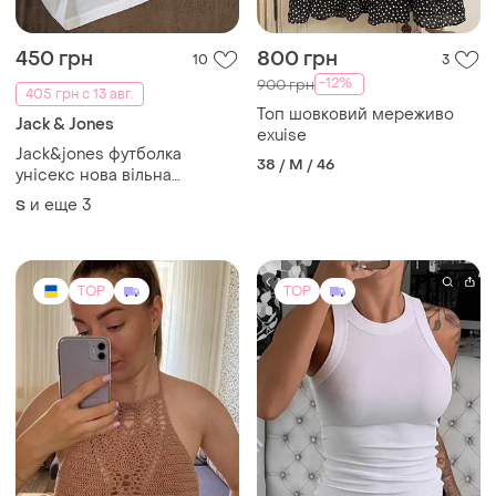
450 грн
800 грн
10
3
-12%
900 грн
405 грн с 13 авг.
Топ шовковий мереживо
Jack & Jones
exuise
Jack&jones футболка
38 / M / 46
унісекс нова вільна
органічна 100% бавовна
и еще
3
S
оригінал
TOP
TOP