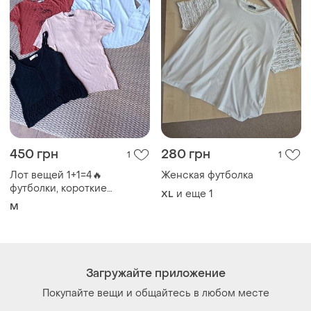
450 грн
280 грн
1
1
Лот вещей 1+1=4🔥
Женская футболка
футболки, короткие
и еще
1
XL
футболки, вязаная майка,
M
легкая рубашка, летние
вещи must have goldi mango
Загружайте приложение
Покупайте вещи и общайтесь в любом месте