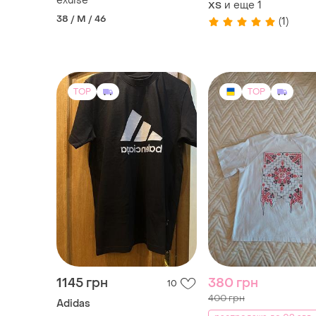
exuise
и еще
1
ХS
мокко меланж
38 / M / 46
(1)
TOP
TOP
1145 грн
380 грн
10
400 грн
Adidas