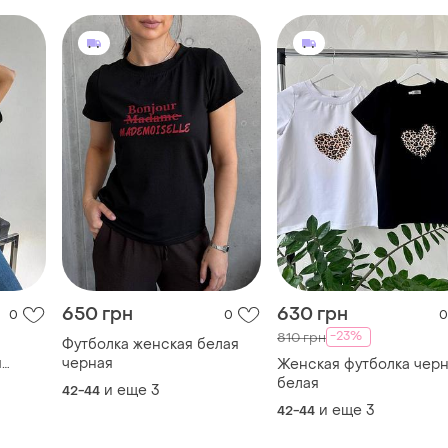
650 грн
630 грн
0
0
0
-23%
810 грн
Футболка женская белая
я
черная
Женская футболка чер
белая
и еще
3
42-44
и еще
3
42-44