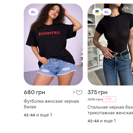
680 грн
375 грн
1
-6%
398 грн
Футболка женская черная
белая
Стильная черная баз
трикотажная женска
и еще
1
42-44
футболка, черная
и еще
1
42-44
подростковая футбо