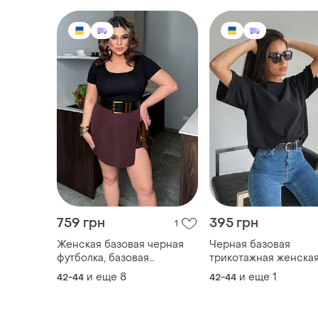
759 грн
395 грн
1
Женская базовая черная
Черная базовая
футболка, базовая
трикотажная женска
футболка, футболка
футболка футболка черная
и еще
8
и еще
1
42-44
42-44
женская
для подростка