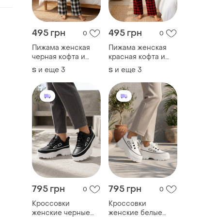
495 грн
495 грн
0
0
Пижама женская
Пижама женская
черная кофта и
красная кофта и
штаны п1124
штаны п1124
и еще
3
и еще
3
S
S
795 грн
795 грн
0
0
Кроссовки
Кроссовки
женские черные
женские белые