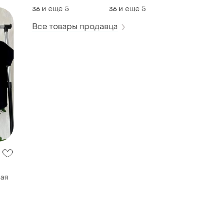
т1993
т1992
и еще
5
и еще
5
36
36
Все товары продавца
ная