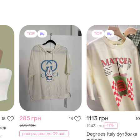
TOP
TOP
285 грн
1113 грн
18
14
10
300 грн
-11%
1243 грн
лек
и
распродажа до 09 авг.
Degrees italy футболка
ый