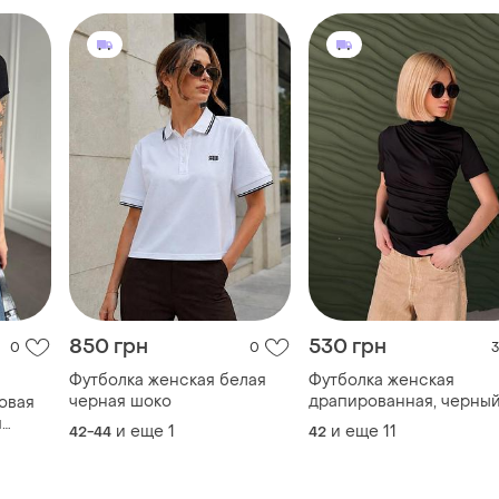
850 грн
530 грн
0
0
3
Футболка женская белая
Футболка женская
черная шоко
драпированная, черный
овая
шоколадный
я
и еще
1
и еще
11
42-44
42
лка