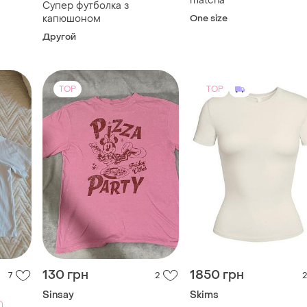
matcha
Супер футболка з
капюшоном
One size
Другой
TOP
TOP
130 грн
1850 грн
7
2
2
Sinsay
Skims