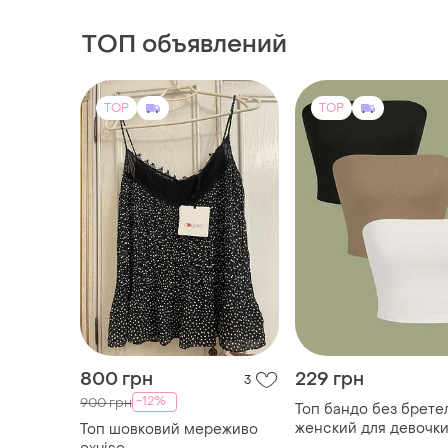
ТОП объявлений
TOP
TOP
800 грн
229 грн
3
-12%
900 грн
Топ бандо без брете
женский для девочк
Топ шовковий мереживо
белый чёрный розов