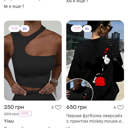
и еще
1
ХS
футболка свободная,
и еще
1
M
удобная трендовая primark
натуральная
TOP
TOP
250 грн
650 грн
5
6
-14%
290 грн
Черная футболка оверсайз
Yiwu
с принтом mickey mouse и
сердечками, хлопковая