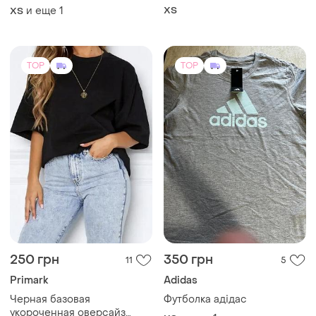
бавовна
и еще
1
ХS
ХS
TOP
TOP
250 грн
350 грн
11
5
Primark
Adidas
Черная базовая
Футболка адідас
укороченная оверсайз