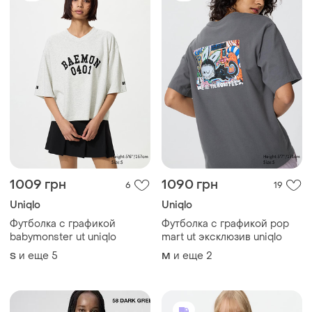
1009 грн
1090 грн
6
19
Uniqlo
Uniqlo
Футболка с графикой
Футболка с графикой pop
babymonster ut uniqlo
mart ut эксклюзив uniqlo
и еще
5
и еще
2
S
M