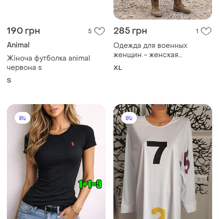
190 грн
285 грн
5
1
Animal
Одежда для военных
женщин - женская
Жіноча футболка animal
футболка xl
червона s
XL
S