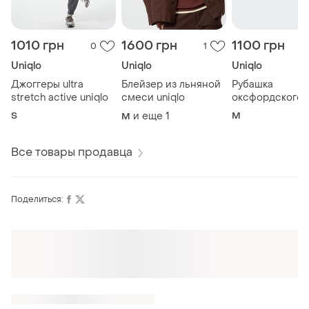
1010 грн
1600 грн
1100 грн
0
1
Uniqlo
Uniqlo
Uniqlo
Джоггеры ultra
Блейзер из льняной
Рубашка
stretch active uniqlo
смеси uniqlo
оксфордского 
uniqlo
S
и еще
1
M
M
Все товары продавца
Поделиться: