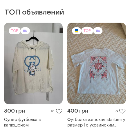
ТОП объявлений
TOP
TOP
300 грн
400 грн
15
8
Супер футболка з
Футболка женская starberry
капюшоном
размер l с украинским