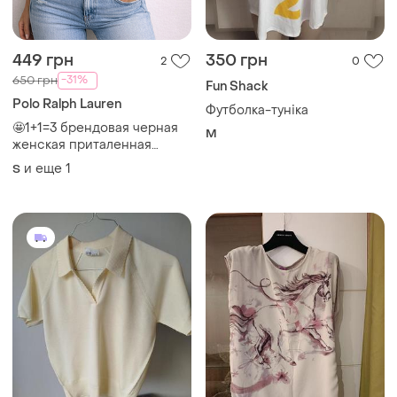
449 грн
350 грн
2
0
-31%
650 грн
Fun Shack
Polo Ralph Lauren
Футболка-туніка
🤩1+1=3 брендовая черная
M
женская приталенная
футболка хлопок ralph
и еще
1
S
lauren, размер 44 - 46