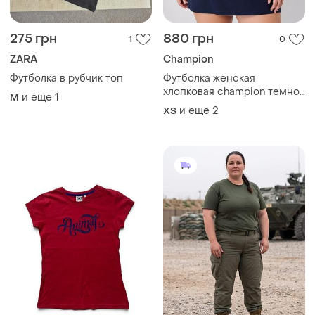
275 грн
880 грн
1
0
ZARA
Champion
Футболка в рубчик топ
Футболка женская
хлопковая champion темно-
и еще
1
M
синяя xs 3xl (12345868-51)
и еще
2
ХS