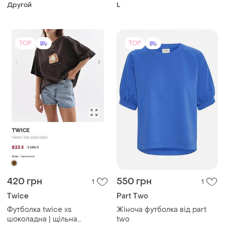
принтом
Другой
L
TOP
TOP
420 грн
550 грн
1
1
Twice
Part Two
Футболка twice xs
Жіноча футболка від part
шоколадна | щільна
two