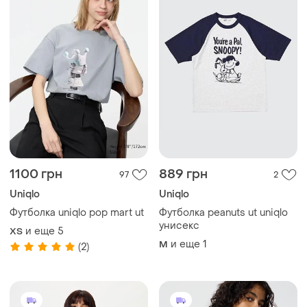
1100 грн
889 грн
97
2
Uniqlo
Uniqlo
Футболка uniqlo pop mart ut
Футболка peanuts ut uniqlo
унисекс
и еще
5
ХS
и еще
1
M
(2)