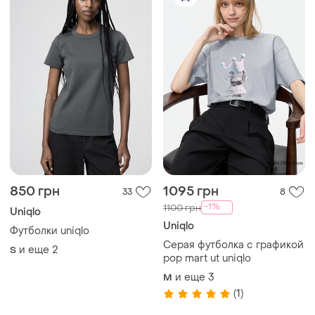
850 грн
1095 грн
33
8
-1%
1100 грн
Uniqlo
Uniqlo
Футболки uniqlo
Серая футболка с графикой
и еще
2
S
pop mart ut uniqlo
и еще
3
M
(1)