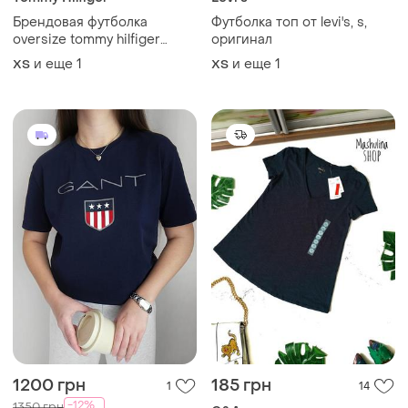
Брендовая футболка
Футболка топ от levi's, s,
oversize tommy hilfiger
оригинал
(оригинал)
и еще
1
и еще
1
ХS
ХS
1200 грн
185 грн
1
14
-12%
1350 грн