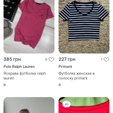
385 грн
227 грн
0
1
Polo Ralph Lauren
Primark
Яскрава футболка ralph
Футболка женская в
lauren
полоску primark
S
S