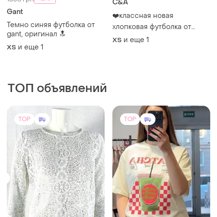
C&A
Gant
❤️классная новая
Темно синяя футболка от
хлопковая футболка от
gant, оригинал 🔝
c&amp;a
и еще
1
ХS
и еще
1
ХS
ТОП объявлений
TOP
TOP