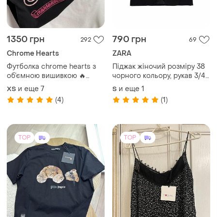
1350 грн
790 грн
292
69
Chrome Hearts
ZARA
Футболка chrome hearts з
Піджак жіночий розміру 38
об’ємною вишивкою 🔥
чорного кольору, рукав 3/4,
oversize / преміум якість
фото лайв
и еще
7
и еще
1
ХS
S
(4)
(1)
TOP
TOP