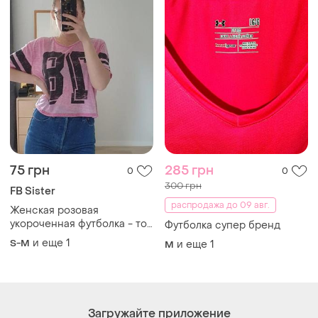
75 грн
285 грн
0
0
300 грн
FB Sister
распродажа до 09 авг.
Женская розовая
укороченная футболка - топ
Футболка супер бренд
fb sister размер s -l
и еще
1
S-M
и еще
1
M
Загружайте приложение