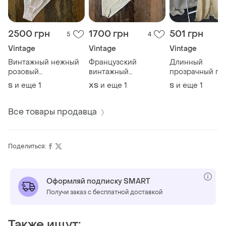
2500 грн
1700 грн
501 грн
5
4
Vintage
Vintage
Vintage
Винтажный нежный
Французский
Длинный
розовый
винтажный
прозрачный пе
комбидресс боди
комбидресс боди с
с разрезом и
и еще
1
и еще
1
и еще
1
S
ХS
S
кружево бантики
хомутом из
кружевом винт
стразы винтаж шелк
ацетатного шелка
ацетат швейцария
цвет сливочного
Все товары продавца
babydoll coquette
масла
romantic 80s hasler
swiss made
Поделиться:
Оформляй подписку SMART
Получи заказ с бесплатной доставкой
Также ищут: