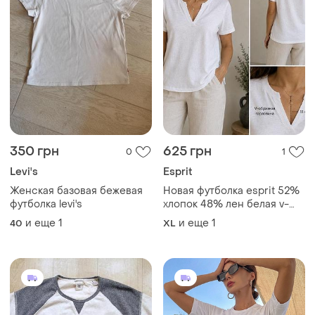
350 грн
625 грн
0
1
Levi's
Esprit
Женская базовая бежевая
Новая футболка esprit 52%
футболка levi's
хлопок 48% лен белая v-
вырез xxl
и еще
1
и еще
1
40
XL