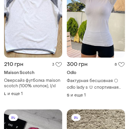
210 грн
300 грн
3
8
Maison Scotch
Odlo
Оверсайз футболка maison
Фактурная бесшовная ⚪
scotch (100% хлопок), l/xl
odlo lady s 👕 спортивная
белая футболка 🏃‍♀️ для
и еще
1
L
и еще
1
S
фитнеса и бега made in
germany