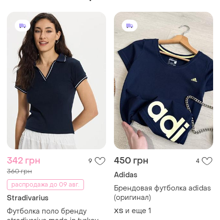
342 грн
450 грн
9
4
360 грн
Adidas
распродажа до 09 авг.
Брендовая футболка adidas
(оригинал)
Stradivarius
и еще
1
Футболка поло бренду
ХS