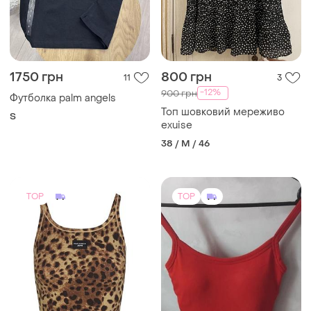
1750 грн
800 грн
11
3
-12%
900 грн
Футболка palm angels
Топ шовковий мереживо
S
exuise
38 / M / 46
TOP
TOP