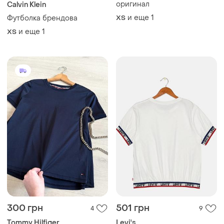
оригинал
Calvin Klein
и еще
1
Футболка брендова
ХS
и еще
1
ХS
300 грн
501 грн
4
9
Tommy Hilfiger
Levi's