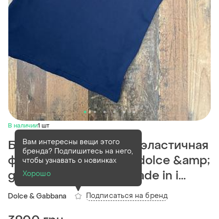
В наличии
1 шт
Вам интересны вещи этого
Брендовая винтажная эластичная
бренда? Подпишитесь на него,
футболка от d&amp;g dolce &amp;
чтобы узнавать о новинках
gabbana underwear made in i...
Хорошо
Подписаться на бренд
Dolce & Gabbana