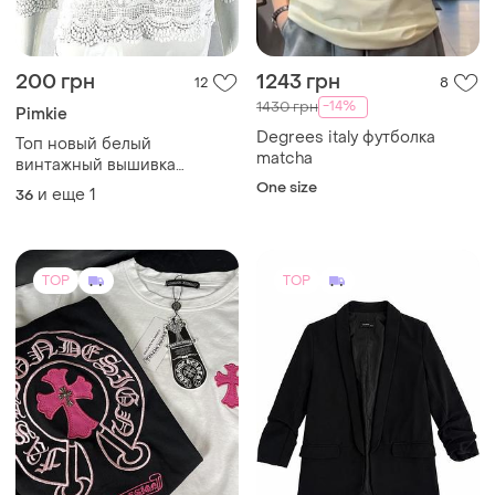
200 грн
1243 грн
12
8
-14%
1430 грн
Pimkie
Degrees italy футболка
Топ новый белый
matcha
винтажный вышивка
сетевой женский pimkie
One size
и еще
1
36
dantelle
TOP
TOP