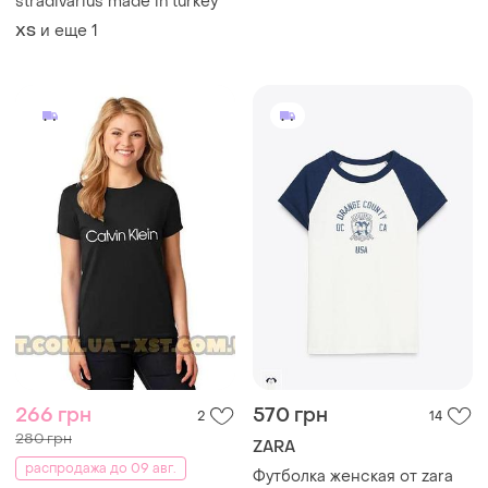
stradivarius made in turkey
и еще
1
ХS
266 грн
570 грн
2
14
280 грн
ZARA
распродажа до 09 авг.
Футболка женская от zara