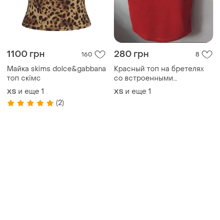
1100 грн
280 грн
160
8
Майка skims dolce&gabbana
Красный топ на бретелях
топ скімс
со встроенными
чашечками❤️❤️
и еще
1
и еще
1
ХS
ХS
(2)