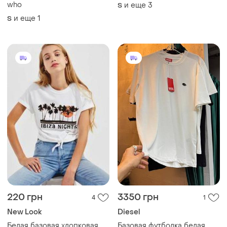
who
и еще
3
S
и еще
1
S
220 грн
3350 грн
4
1
New Look
Diesel
Белая базовая хлопковая
Базовая футболка белая