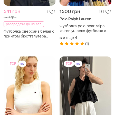
541 грн
1500 грн
1
154
570 грн
Polo Ralph Lauren
распродажа до 09 авг.
Футболка polo bear ralph
lauren унісекс футболка з
Футболка оверсайз белая с
ведмедем, футболка
принтом бюстгальтера
и еще
4
S
унисекс polo, футболка с
женская oversize
L
(1)
медведем
TOP
TOP