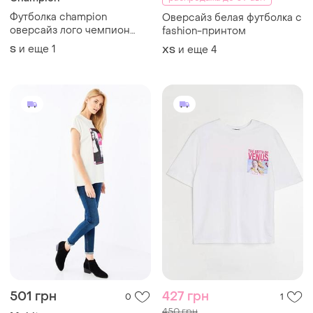
Футболка champion
Оверсайз белая футболка с
оверсайз лого чемпион
fashion-принтом
базовая
и еще
1
S
и еще
4
ХS
501 грн
427 грн
0
1
450 грн