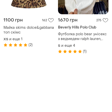
1100 грн
1670 грн
162
275
Beverly Hills Polo Club
Майка skims dolce&gabbana
топ скімс
Футболка polo bear унісекс
з ведмедем ralph lauren,
и еще
1
ХS
футболка унисекс, футболка
(2)
и еще
4
S
с медведем
(1)