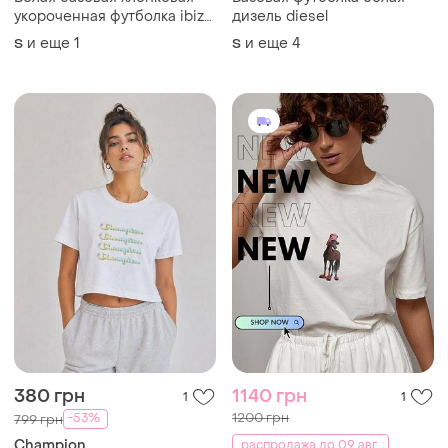
укороченная футболка ibiza
дизель diesel
белая базовая хлопковая
и еще
1
и еще
4
S
S
футболка с пальмами
380 грн
1140 грн
1
1
1200 грн
-53%
799 грн
Champion
распродажа до 09 авг.