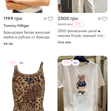
1199 грн
2300 грн
21
12
-12%
2600 грн
Tommy Hilfiger
2300 финальная цена!🔥
Брендовая белая женская
черная блуза, черный топ,
майка в рубчик от бренда
рубашка с баской, корея
tommy hilfiger - линии
One size
44-46
tommy jeans
TOP
TOP