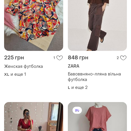
225 грн
848 грн
1
2
ZARA
Женская футболка
Бавоввняно-лляна вільна
и еще
1
XL
футболка
и еще
2
L