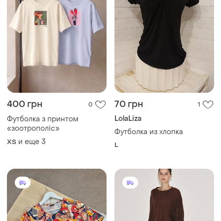
400 грн
70 грн
0
1
LolaLiza
Футболка з принтом
«зоотрополіс»
Футболка из хлопка
и еще
3
ХS
L