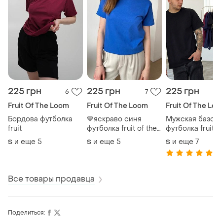
225 грн
225 грн
225 грн
6
7
1
Fruit Of The Loom
Fruit Of The Loom
Fruit Of The Lo
Бордова футболка
💙яскраво синя
Мужская базов
fruit
футболка fruit of the
футболка fruit o
loom valuweight
loom valuweight
и еще
5
и еще
5
и еще
7
S
S
S
100% хлопок
(1
оверсайз унис
Все товары продавца
Поделиться: