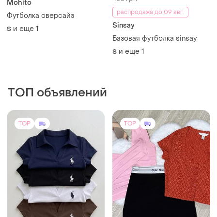
Mohito
распродажа до 09 авг.
Футболка оверсайз
Sinsay
и еще
1
S
Базовая футболка sinsay
и еще
1
S
ТОП объявлений
TOP
TOP