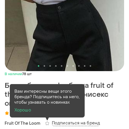
В наличии
78 шт
Белая базовая футболка fruit of
Вам интересны вещи этого
the loom valueweight унисекс
бренда? Подпишитесь на него,
оверсайз
чтобы узнавать о новинках
Хорошо
(8)
Подписаться на бренд
Fruit Of The Loom