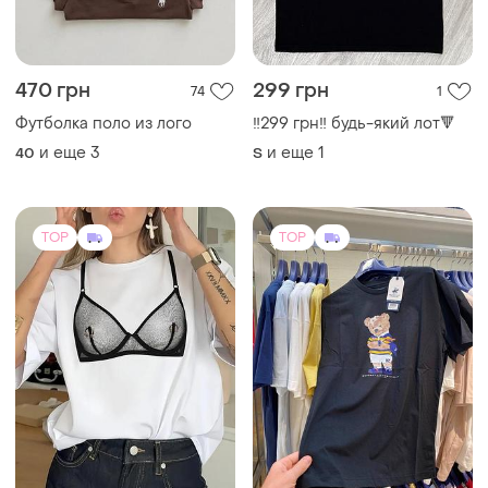
470 грн
299 грн
74
1
Футболка поло из лого
‼️299 грн‼️ будь-який лот🔻
и еще
3
и еще
1
40
S
TOP
TOP