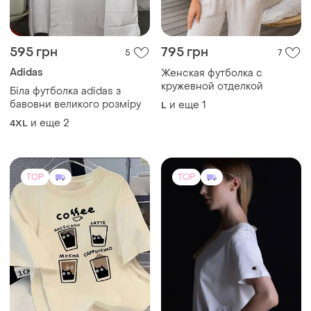
600 грн
731 грн
154
52
770 грн
Жіноча футболка oversize з
принтом (coffe)
распродажа до 09 авг.
и еще
4
Champion
36 / S / 44
(2)
Футболка жіноча champion/
футболка женская champion
и еще
2
34 / XS / 42
TOP
TOP