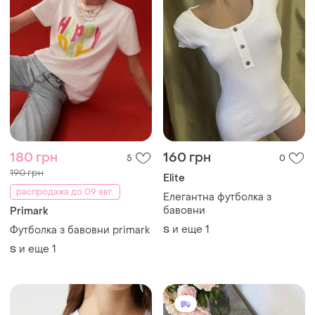
180 грн
160 грн
5
0
190 грн
Elite
распродажа до 09 авг.
Елегантна футболка з
бавовни
Primark
и еще
1
Футболка з бавовни primark
S
и еще
1
S