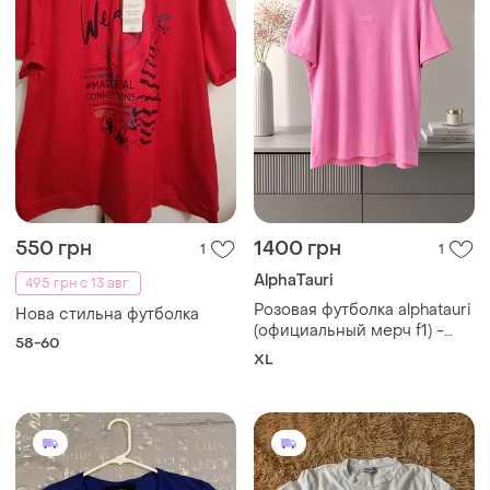
250 грн
300 грн
0
0
Reinders
225 грн с 13 авг.
Футболка ідеальна
ZARA
и еще
1
S
Синяя футболка zara с
надписью "kate los angeles"
и декоративными
и еще
1
S
пуговицами у горловины.