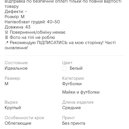
Відправка по безпечній оплаті тільки по повній вартості
товару.
Дефекти: -
Розмір: M
Напівобхват грудей: 40-50
Довжина :43
👗 Повернення/обміну немає
👖 Фото на тілі не роблю
📍 Рекомендую ПІДПИСАТИСЬ на мою сторінку! Часті
оновлення!
Состояние:
Цвет:
Идеальное
Белый
Размер:
Категории:
M
Футболки
Майки и футболки
Вырез
Длина изделия
Круглый
Средние
Особенности кроя
Принт
Облегающие
Без принта