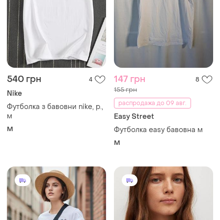
540 грн
147 грн
4
8
155 грн
Nike
распродажа до 09 авг.
Футболка з бавовни nike, р.,
м
Easy Street
M
Футболка easy бавовна м
M