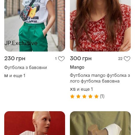
230 грн
300 грн
1
22
Mango
Футболка з бавовни
Футболка mango футболка з
и еще
1
M
лого футболка бавовна
и еще
1
ХS
(1)