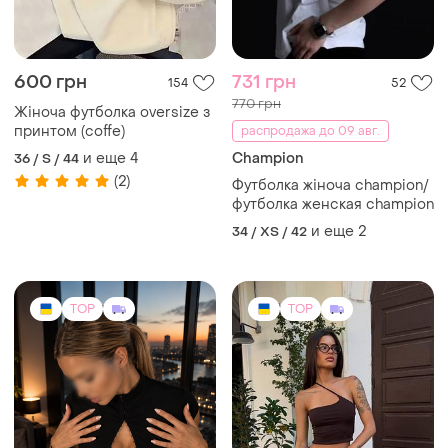
649 грн
470 грн
58
11
Стильный черный топ
Топ через плече
и еще
2
и еще
3
S
ХS
(1)
TOP
TOP