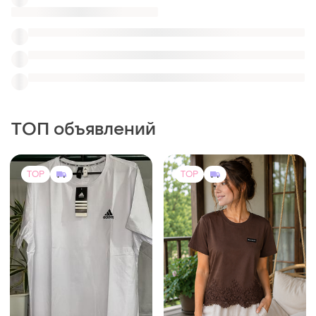
595 грн
795 грн
5
7
Adidas
Женская футболка с
кружевной отделкой
Біла футболка adidas з
бавовни великого розміру
и еще
1
L
и еще
2
4XL
TOP
TOP