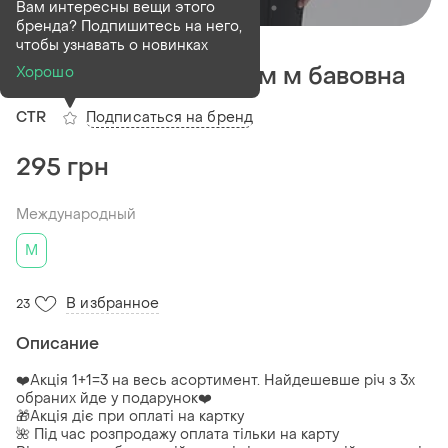
Вам интересны вещи этого
бренда? Подпишитесь на него,
Деактивирован
1 шт
чтобы узнавать о новинках
Футболка з пірсінгом м бавовна
Хорошо
Подписаться на бренд
CTR
295 грн
Международный
M
В избранное
23
Описание
❤️Акція 1+1=3 на весь асортимент. Найдешевше річ з 3х
обраних йде у подарунок❤️
🎁Акція діє при оплаті на картку
🌺 Під час розпродажу оплата тільки на карту