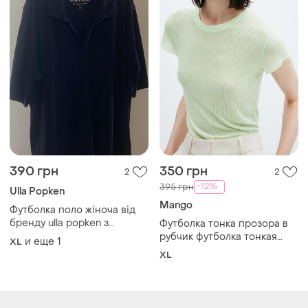
pima.
прозрачная
Загружайте приложение
Покупайте вещи и общайтесь в любом месте
Как это работает?
Украина, 02121, Киев, Харьковское шоссе, дом 201-
203, буква 4Г
Политика конфиденциальности
Договор-оферта
Контакты