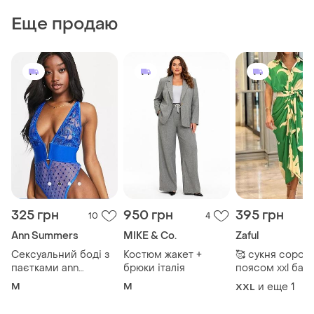
Еще продаю
325 грн
950 грн
395 грн
10
4
Ann Summers
MIKE & Co.
Zaful
Сексуальний боді з
Костюм жакет +
🥰 сукня сорочк
паєтками ann
брюки італія
поясом xxl бат
summers
M
M
и еще
1
XXL