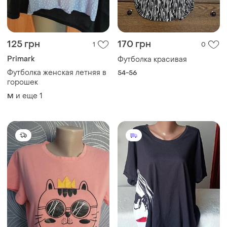
125 грн
170 грн
1
0
Primark
Футболка красивая
Футболка женская летняя в
54-56
горошек
и еще
1
M