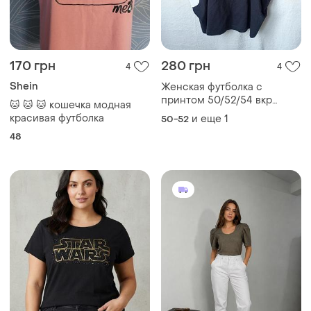
170 грн
280 грн
4
4
Shein
Женская футболка с
принтом 50/52/54 вкр
🐱 🐱 🐱 кошечка модная
размер
красивая футболка
и еще
1
50-52
48