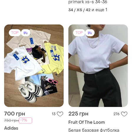
primark xs-s 34-36
и еще
1
34 / XS / 42
TOP
TOP
700 грн
225 грн
13
276
-7%
750 грн
Fruit Of The Loom
Adidas
Белая базовая футболка