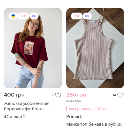
TOP
TOP
400 грн
285 грн
5
14
300 грн
Женская укороченная
бордовая футболка
распродажа до 09 авг.
свободного кроя
и еще
2
Primark
42
Майка топ бежева в рубчик