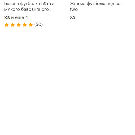
Базова футболка h&m з
Жіноча футболка від part
м'якого бавовняного
two
трикотажу
и еще
4
ХS
ХS
(50)