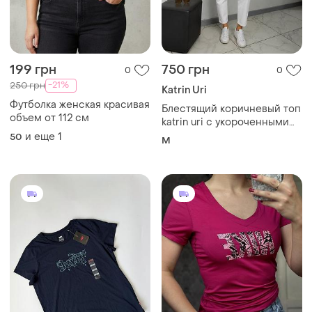
199 грн
750 грн
0
0
-21%
250 грн
Katrin Uri
Футболка женская красивая
Блестящий коричневый топ
объем от 112 см
katrin uri с укороченными
объемными рукавами-
и еще
1
50
M
фонариками и вырезом-
капелькой на спине.