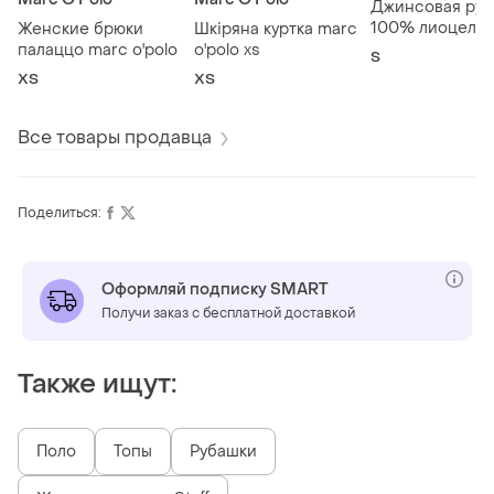
Джинсовая руб
100% лиоцелл
Женские брюки
Шкіряна куртка marc
палаццо marc o'polo
o'polo xs
S
ХS
ХS
Все товары продавца
Поделиться:
Оформляй подписку SMART
Получи заказ с бесплатной доставкой
Также ищут:
Поло
Топы
Рубашки