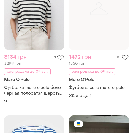
3134 грн
1472 грн
1
15
3299 грн
1550 грн
распродажа до 09 авг.
распродажа до 09 авг.
Marc O'Polo
Marc O'Polo
Футболка marc o'polo бело-
Футболка xs-s marc o polo
черная полосатая шерсть
и еще
1
ХS
альпаки s
S