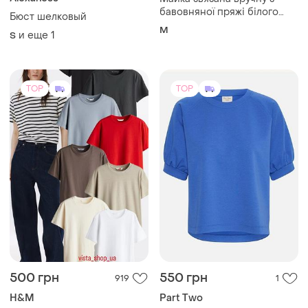
бавовняної пряжі білого
Бюст шелковый
кольору.
M
и еще
1
S
TOP
TOP
500 грн
550 грн
919
1
H&M
Part Two