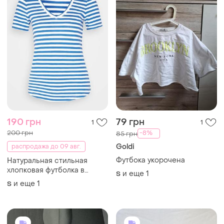
190 грн
79 грн
1
1
200 грн
-8%
85 грн
Goldi
распродажа до 09 авг.
Футбока укорочена
Натуральная стильная
хлопковая футболка в
и еще
1
S
полоску marco'polo
и еще
1
S