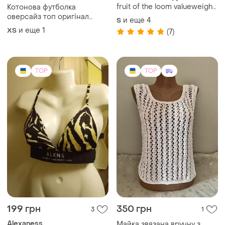
fruit of the loom valueweight
Котонова футболка
унисекс оверсайз
оверсайз топ оригінал
и еще
4
S
adidas originals
и еще
1
ХS
(7)
TOP
TOP
199 грн
350 грн
3
1
Alexaness
Майка звязана вручну з