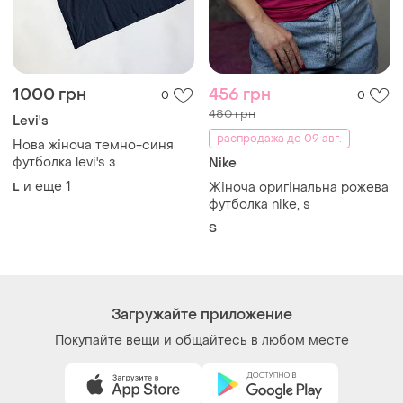
1000 грн
456 грн
0
0
480 грн
Levi's
распродажа до 09 авг.
Нова жіноча темно-синя
футболка levi's з
Nike
оригінальним принтом
и еще
1
L
Жіноча оригінальна рожева
(розмір xl)
футболка nike, s
S
Загружайте приложение
Покупайте вещи и общайтесь в любом месте