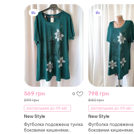
569 грн
798 грн
0
599 грн
840 грн
распродажа до 09 авг.
распродажа до 09 авг.
New Style
New Style
Футболка подовжена туніка
Футболка подовжена 
боковими кишенями
боковими кишенями