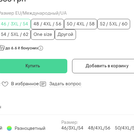
Размер EU/Международный/UA
46 / 3XL / 54
48 / 4XL / 56
50 / 4XL / 58
52 / 5XL / 60
54 / 5XL / 62
One size
Другой
до 6.6 ₴ бонусних
Купить
Добавить в корзину
В избранное
Задать вопрос
2
ы
Размер:
й
46/3XL/54
48/4XL/56
50/4XL/
Разноцветный