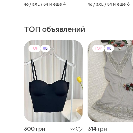
розміри на бірках різні а
розміри на бірках різ
и еще
4
и еще
6
46 / 3XL / 54
46 / 3XL / 54
ось за вимірами
ось за вимірами
абсолютно одна
абсолютно одна
ТОП объявлений
TOP
TOP
300 грн
314 грн
22