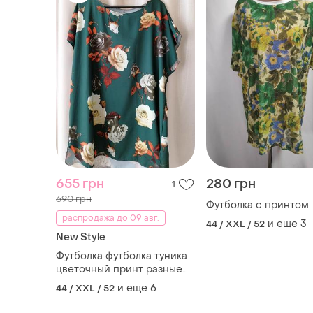
655 грн
280 грн
1
690 грн
Футболка с принтом
распродажа до 09 авг.
и еще
3
44 / XXL / 52
New Style
Футболка футболка туника
цветочный принт разные
размеры
и еще
6
44 / XXL / 52