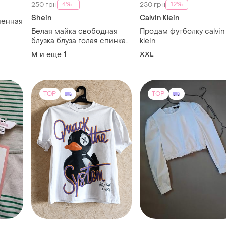
-4%
-12%
250 грн
250 грн
Shein
Calvin Klein
ненная
Белая майка свободная
Продам футболку calvin
блузка блуза голая спинка
klein
кружево вышиванка
и еще
1
XXL
M
вышивка трендовая
стильная нежная
TOP
TOP