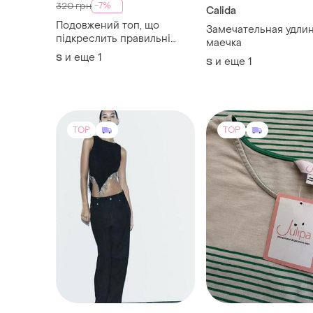
-7%
320 грн
Calida
Подовжений топ, що
Замечательная удли
підкреслить правильні
маечка
місця😉
и еще
1
S
и еще
1
S
TOP
TOP