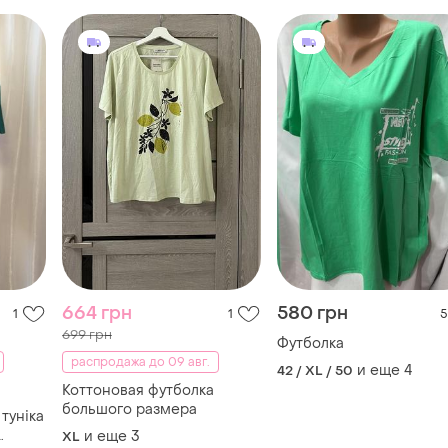
664 грн
580 грн
1
1
5
699 грн
Футболка
распродажа до 09 авг.
и еще
4
42 / XL / 50
Коттоновая футболка
большого размера
туніка
и еще
3
XL