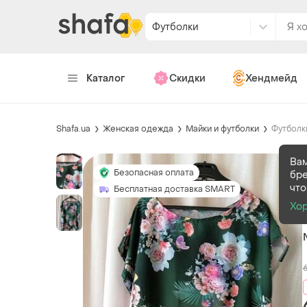
Футболки
Каталог
Скидки
Хендмейд
Shafa.ua
Женская одежда
Майки и футболки
Футболк
Вам
Безопасная оплата
бре
что
Бесплатная доставка SMART
Хо