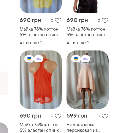
690 грн
690 грн
0
0
Майка 75% коттон
Майка 75% коттон
5% эластан спинка
5% эластан спинка
прозрачная
прозрачная
и еще
2
и еще
2
XL
XL
стрейчевая сетка
стрейчевая сетка
спереди
спереди
невероятно
невероятно
приятный к телу
приятный к телу
трикотаж размеры
трикотаж размеры
xl xl 2xl 3xl
xl xl 2xl 3xl фасон
690 грн
599 грн
0
0
Майка 75% коттон
Нежная юбка
5% эластан спинка
персиковая из