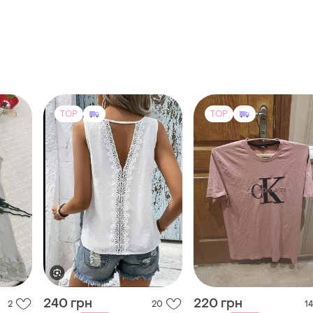
ні а
TOP
TOP
240 грн
220 грн
2
20
14