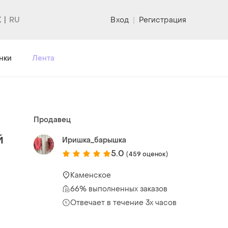
K
Вход
|
Регистрация
нки
Лента
Продавец
й
Иришка_барышка
5.0
(459 оценок)
Каменское
66% выполненных заказов
Отвечает в течение 3х часов