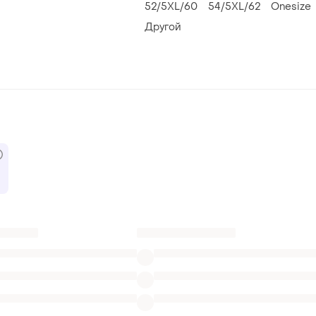
52/5XL/60
54/5XL/62
Onesize
Другой