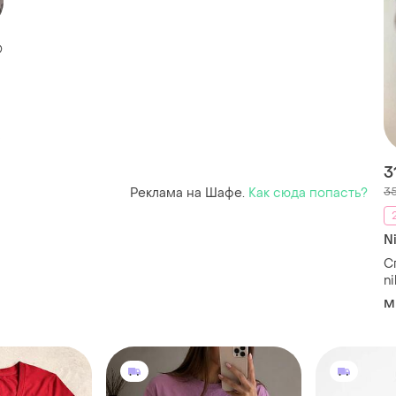
й
3
3
Реклама на Шафе.
Как сюда попасть?
N
С
ni
M