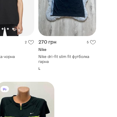
270 грн
2
5
Nike
ка чорна
Nike dri-fit slim fit футболка
гарна
L