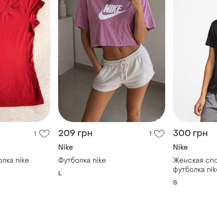
209 грн
300 грн
1
1
Nike
Nike
лка nike
Футболка nike
Женская сп
футболка nik
L
S