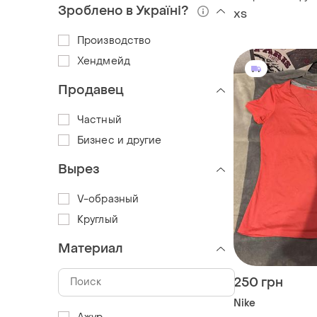
fit
Зроблено в Україні?
ХS
Производство
Хендмейд
Продавец
Частный
Бизнес и другие
Вырез
V-образный
Круглый
Материал
250 грн
Nike