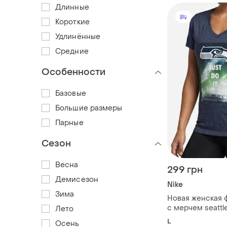
Длинные
Короткие
Удлинённые
Средние
Особенности
Базовые
Большие размеры
Парные
Сезон
Весна
299 грн
Демисезон
Nike
Зима
Новая женская ф
с мерчем seattl
Лето
(super bowl xlix)
L
Осень