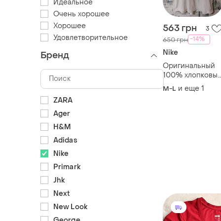
Идеальное
Очень хорошее
Хорошее
563 грн
3
Удовлетворительное
-14%
650 грн
Nike
Бренд
Оригинальный
100% хлопковы
стильная
и еще
1
M-L
качественная
ZARA
футболка
унисекс
Ager
H&M
Adidas
Nike
Primark
Jhk
Next
New Look
George