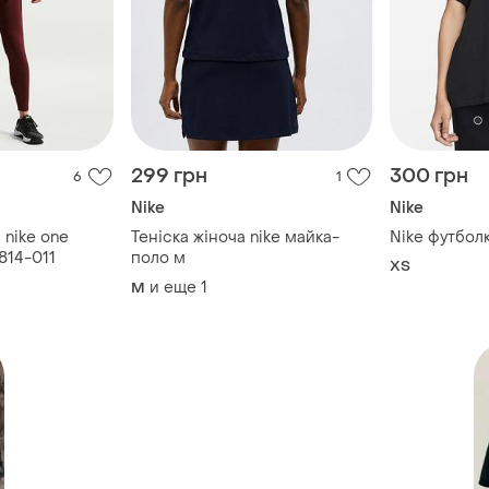
299 грн
300 грн
6
1
Nike
Nike
 nike one
Теніска жіноча nike майка-
Nike футбол
2814-011
поло м
ХS
и еще
1
M