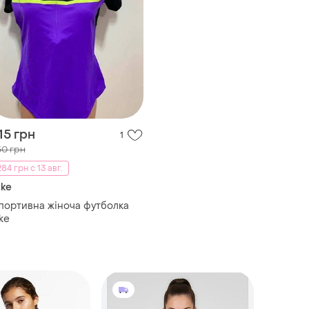
15 грн
1
50 грн
284 грн с 13 авг.
ike
портивна жіноча футболка
ke