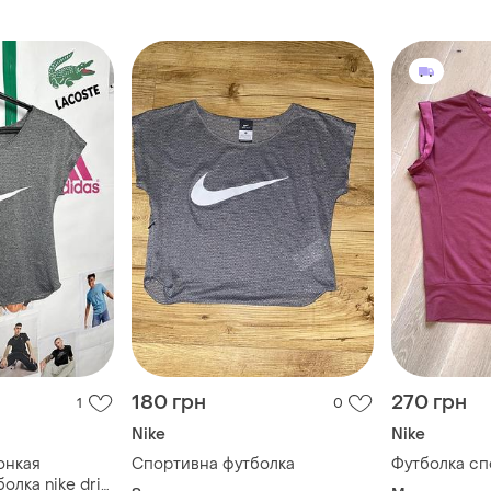
180 грн
270 грн
1
0
Nike
Nike
онкая
Спортивна футболка
Футболка сп
олка nike dri