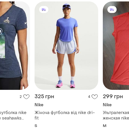
325 грн
299 грн
2
4
Nike
Nike
утболка nike
Жіноча футболка від nike dri-
Ультралегка
e seahawks
fit
женская nike 
 размер l
S
M