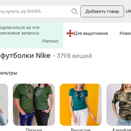
Добавить товар
U
ь на поиск
одписаться на эти
поисковые запросы
Сделано в Украине
Для защитников
Нови
Хорошо
футболки Nike
-
3798 вещей
фильтры
Парные
Вышитые
Камуфл