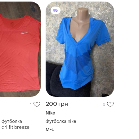
200 грн
1
0
Nike
я футболка
Футболка nike
dri fit breeze
M-L