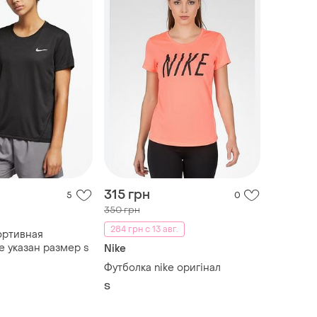
315 грн
5
0
350 грн
284 грн с 13 авг.
ортивная
e указан размер s
Nike
Футболка nike оригінал
S