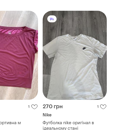
270 грн
1
1
Nike
ортивна м
Футболка nike оригінал в
ідеальному стані