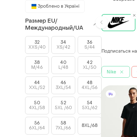
Зроблено в Україні
Размер EU/
Международный/UA
32
34
36
XXS/40
XS/42
S/44
Подписаться на
38
40
42
M/46
L/48
XL/50
Nike
44
46
48
XXL/52
3XL/54
4XL/56
50
52
54
4XL/58
5XL /60
5XL/62
56
58
8XL/68
6XL/64
7XL/66