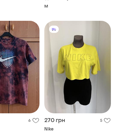
M
270 грн
6
5
Nike