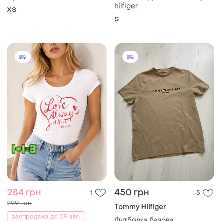
hilfiger
ХS
S
284 грн
450 грн
1
5
299 грн
Tommy Hilfiger
распродажа до 09 авг.
Футболка базова