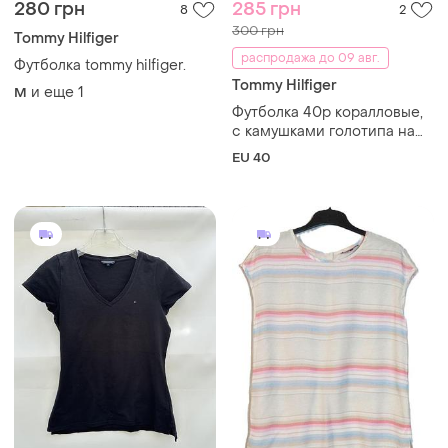
280 грн
285 грн
8
2
300 грн
Tommy Hilfiger
распродажа до 09 авг.
Футболка tommy hilfiger.
Tommy Hilfiger
и еще
1
M
Футболка 40р коралловые,
с камушками голотипа на
переде
EU 40