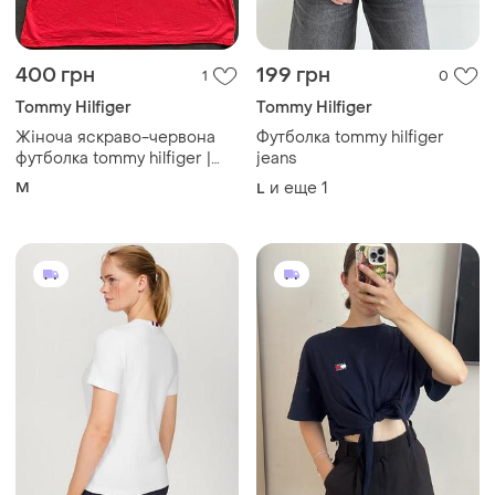
400 грн
199 грн
1
0
Tommy Hilfiger
Tommy Hilfiger
Жіноча яскраво-червона
Футболка tommy hilfiger
футболка tommy hilfiger |
jeans
розмір m
M
и еще
1
L