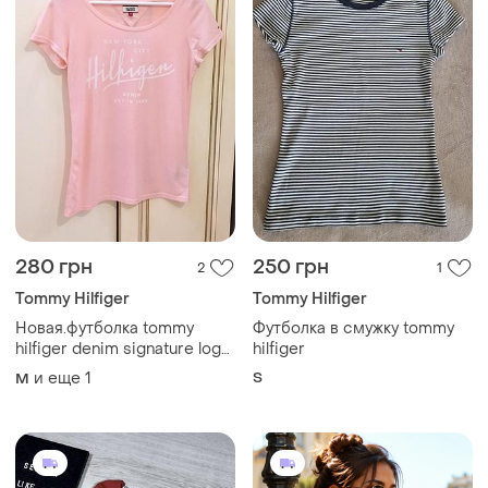
280 грн
250 грн
2
1
Tommy Hilfiger
Tommy Hilfiger
Новая.футболка tommy
Футболка в смужку tommy
hilfiger denim signature logo
hilfiger
t-shirt pink оригинал
и еще
1
S
M