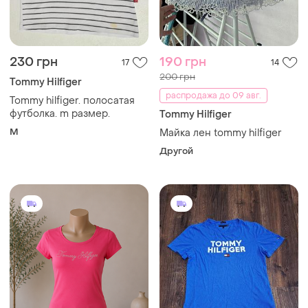
230 грн
190 грн
17
14
200 грн
Tommy Hilfiger
распродажа до 09 авг.
Tommy hilfiger. полосатая
футболка. m размер.
Tommy Hilfiger
M
Майка лен tommy hilfiger
Другой