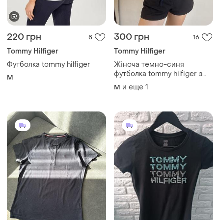
220 грн
300 грн
8
16
Tommy Hilfiger
Tommy Hilfiger
Футболка tommy hilfiger
Жіноча темно-синя
футболка tommy hilfiger з
M
зав’язками | розмір m-l |
и еще
1
M
ідеальний стан