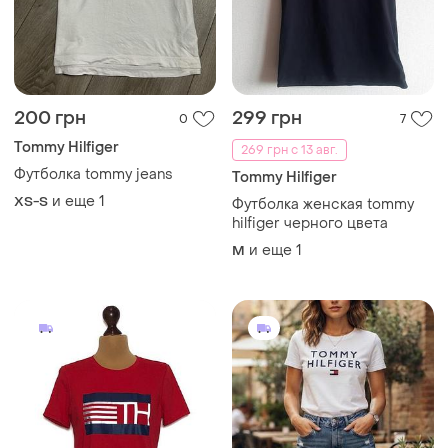
200 грн
299 грн
0
7
Tommy Hilfiger
269 грн с 13 авг.
Футболка tommy jeans
Tommy Hilfiger
и еще
1
XS-S
Футболка женская tommy
hilfiger черного цвета
и еще
1
M