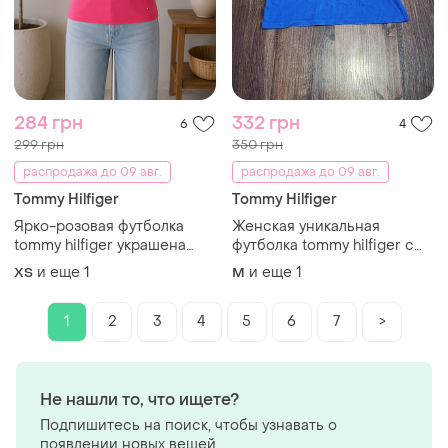
284 грн
332 грн
6
4
299 грн
350 грн
распродажа до 09 авг.
распродажа до 09 авг.
Tommy Hilfiger
Tommy Hilfiger
Ярко-розовая футболка
Женская уникальная
tommy hilfiger украшена
футболка tommy hilfiger с
фирменным логотипом,
большим лого оригинал
и еще
1
и еще
1
ХS
M
выполненным из
ослепительных страз в
размере xs нового
1
2
3
4
5
6
7
>
состояния
Не нашли то, что ищете?
Подпишитесь на поиск, чтобы узнавать о
появлении новых вещей