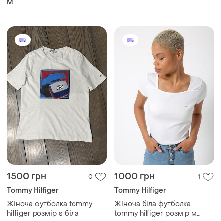
M
brunei, 💯 оригинал
1500 грн
1000 грн
0
1
Tommy Hilfiger
Tommy Hilfiger
Жіноча футболка tommy
Жіноча біла футболка
hilfiger розмір s біла
tommy hilfiger розмір м