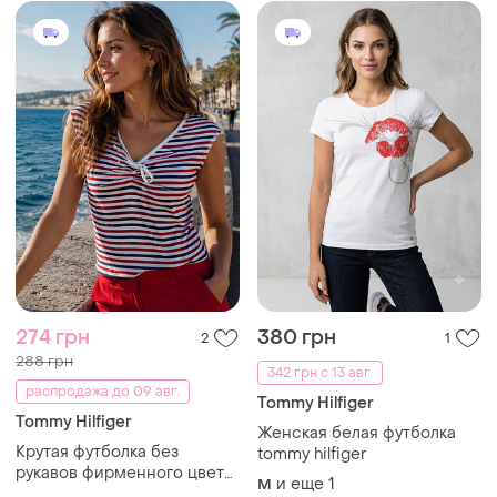
274 грн
380 грн
2
1
288 грн
342 грн с 13 авг.
распродажа до 09 авг.
Tommy Hilfiger
Tommy Hilfiger
Женская белая футболка
Крутая футболка без
tommy hilfiger
рукавов фирменного цвета
и еще
1
M
tommy hilfiger made in