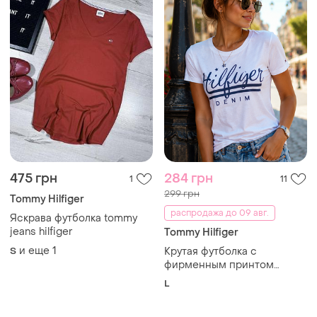
475 грн
284 грн
1
11
299 грн
Tommy Hilfiger
распродажа до 09 авг.
Яскрава футболка tommy
jeans hilfiger
Tommy Hilfiger
и еще
1
S
Крутая футболка с
фирменным принтом
hilfiger denim american
L
original made in bangladesh