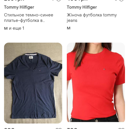
Tommy Hilfiger
Tommy Hilfiger
Стильное темно-синее
Жіноча футболка tommy
платье-футболка в
jeans
спортивном стиле
и еще
1
M
M