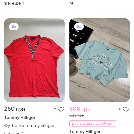
оригінал
и еще
1
M
S
250 грн
508 грн
8
5
535 грн
Tommy Hilfiger
распродажа до 09 авг.
Футболка tommy hilfiger
Tommy Hilfiger
и еще
1
L