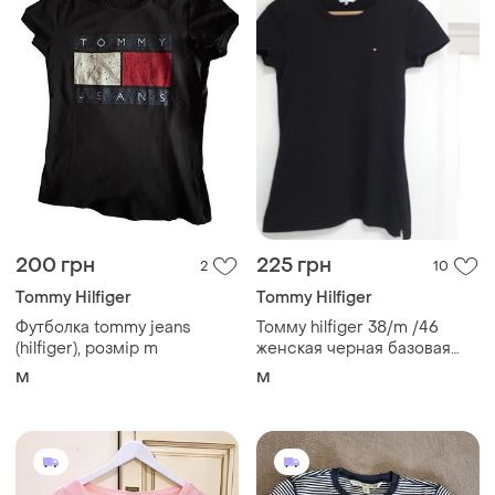
200 грн
225 грн
2
10
Tommy Hilfiger
Tommy Hilfiger
Футболка tommy jeans
Томму hilfiger 38/m /46
(hilfiger), розмір m
женская черная базовая
хлопковая футболка
M
M
идеальное состояние