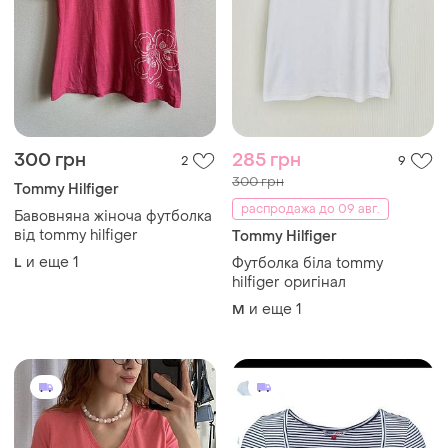
300 грн
285 грн
2
9
300 грн
Tommy Hilfiger
распродажа до 09 авг.
Бавовняна жіноча футболка
від tommy hilfiger
Tommy Hilfiger
и еще
1
L
Футболка біла tommy
hilfiger оригінал
и еще
1
M