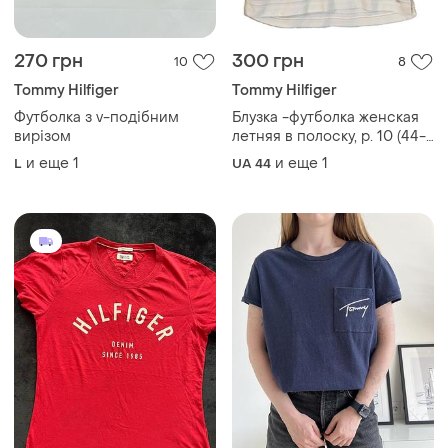
270 грн
300 грн
10
8
Tommy Hilfiger
Tommy Hilfiger
Футболка з v-подібним
Блузка -футболка женская
вирізом
летняя в полоску, р. 10 (44-
46, пог 50 см) бежевая
и еще
1
и еще
1
L
UA 44
голубая tommy hilfiger