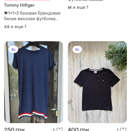
Tommy Hilfiger
и еще
1
M
💝1+1=3 базовая брендовая
белая женская футболка
хлопок tommy hilfiger,
и еще
1
ХS
размер 42 - 44
250 грн
400 грн
5
2