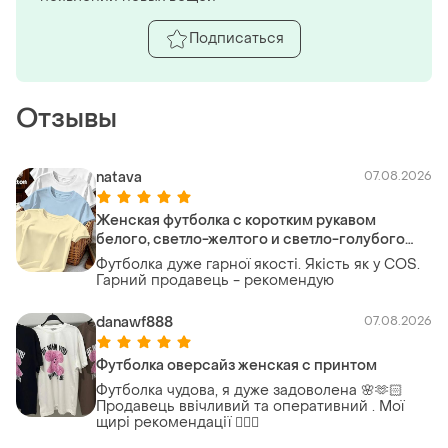
Подписаться
Отзывы
natava
07.08.2026
Женская футболка с коротким рукавом
белого, светло-желтого и светло-голубого
цвета. новая, 100% хлопок, размер l. дышащая,
Футболка дуже гарної якості. Якість як у COS.
летняя, повседневная.
Гарний продавець - рекомендую
danawf888
07.08.2026
Футболка оверсайз женская с принтом
Футболка чудова, я дуже задоволена 🌸🫶🏻
Продавець ввічливий та оперативний . Мої
щирі рекомендації 👌🏻💯