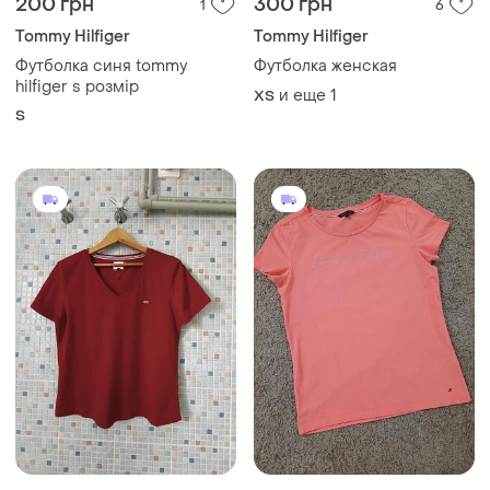
200 грн
300 грн
1
6
Tommy Hilfiger
Tommy Hilfiger
Футболка синя tommy
Футболка женская
hilfiger s розмір
и еще
1
ХS
S