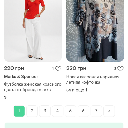
220 грн
220 грн
1
3
Marks & Spencer
Новая классная нарядная
летняя кофточка
Футболка женская красного
цвета от бренда marks
и еще
1
54
spencer s
S
1
2
3
4
5
6
7
>