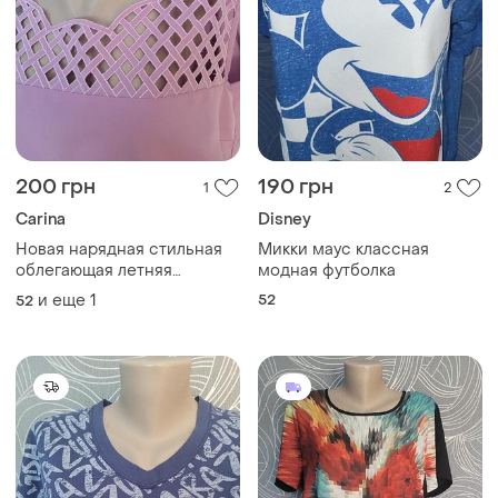
200 грн
190 грн
1
2
Carina
Disney
Новая нарядная стильная
Микки маус классная
облегающая летняя
модная футболка
кофточка с вытачками,
и еще
1
52
52
вышивка сеточка, по бокам
разрезы