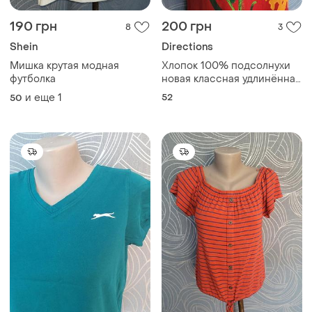
190 грн
200 грн
8
3
Shein
Directions
Мишка крутая модная
Хлопок 100% подсолнухи
футболка
новая классная удлинённая
модная футболка
и еще
1
52
50