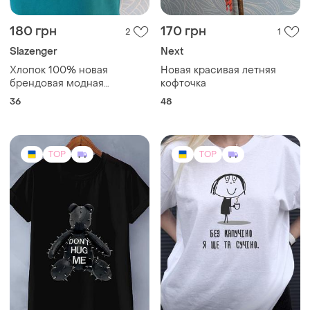
180 грн
170 грн
2
1
Slazenger
Next
Хлопок 100% новая
Новая красивая летняя
брендовая модная
кофточка
футболка
36
48
TOP
TOP