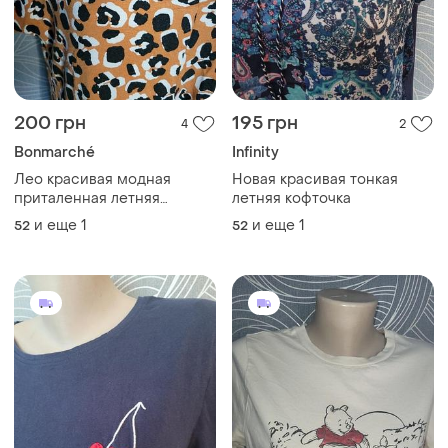
200 грн
195 грн
4
2
Bonmarché
Infinity
Лео красивая модная
Новая красивая тонкая
приталенная летняя
летняя кофточка
кофточка
и еще
1
и еще
1
52
52