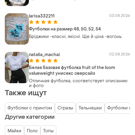
larisa332211
03.08.2026
Футболки на размер 48, 50, 52, 54
Бріджики -класні, якісні. Ще й ціна -вогонь
natalia_machai
02.08.2026
Белая базовая футболка fruit of the loom
valueweight унисекс оверсайз
Отличная футболка, соответствует описанию
и фото
Также ищут
Футболки с принтом
Стразы
Тельняшки
Футболки с 
Другие категории
Майки
Поло
Топы