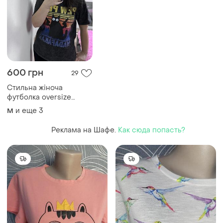
600 грн
29
Стильна жіноча
футболка oversize
(100% бавовна)
и еще
3
M
Реклама на Шафе.
Как сюда попасть?