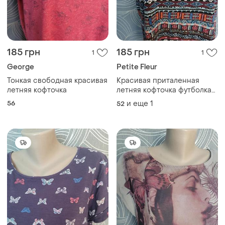
185 грн
185 грн
1
1
George
Petite Fleur
Тонкая свободная красивая
Красивая приталенная
летняя кофточка
летняя кофточка футболка
воротник каре
56
и еще
1
52