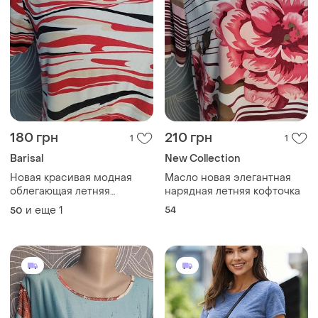
180 грн
210 грн
1
1
Barisal
New Collection
Новая красивая модная
Масло новая элегантная
облегающая летняя
нарядная летняя кофточка
кофточка
и еще
1
54
50