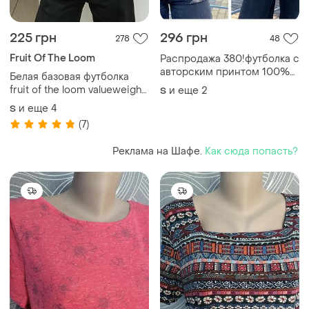
225 грн
296 грн
278
48
Fruit Of The Loom
Распродажа 380!футболка с
авторским принтом 100%
Белая базовая футболка
х/б
fruit of the loom valueweight
и еще
2
S
унисекс оверсайз
и еще
4
S
(7)
Реклама на Шафе.
Как сюда попасть?