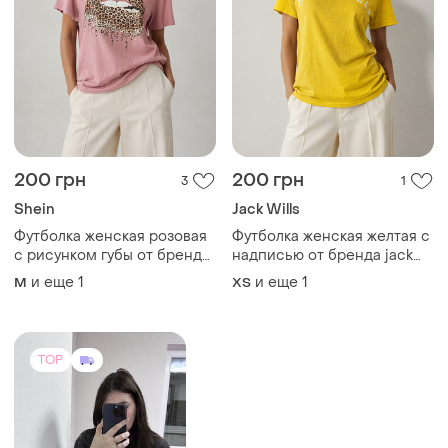
200 грн
200 грн
3
1
Shein
Jack Wills
Футболка женская розовая
Футболка женская желтая с
с рисунком губы от бренда
надписью от бренда jack
shein m l
wills s
и еще
1
и еще
1
M
ХS
TOP