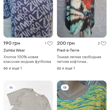
190 грн
200 грн
1
2
Zumba Wear
Pied-à-Terre
Хлопок 100% новая
Тонкая легкая свободная
классная модная футболка
летняя кофточка
закругленный низ, по бокам
и еще
1
и еще
1
50
52
разрезы