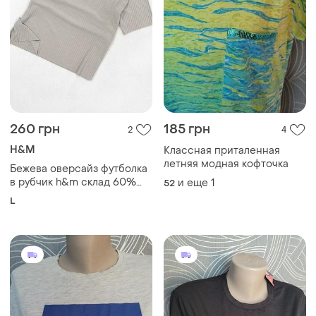
260 грн
185 грн
2
4
H&M
Классная приталенная
летняя модная кофточка
Бежева оверсайз футболка
в рубчик h&m склад 60%
и еще
1
52
поліестер 35% віскоза 5%
L
еластан розмір l