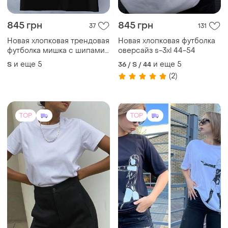
845 грн
845 грн
37
131
Новая хлопковая трендовая
Новая хлопковая футболка
футболка мишка с шипами
оверсайз s-3xl 44-54
оверсайз s-3xl 44-54
и еще
5
и еще
5
S
36 / S / 44
(2)
TOP
TOP