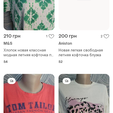
210 грн
200 грн
1
2
M&S
Aniston
Хлопок новая классная
Новая легкая свободная
модная летняя кофточка по
летняя кофточка блузка
бокам разрезы
54
52