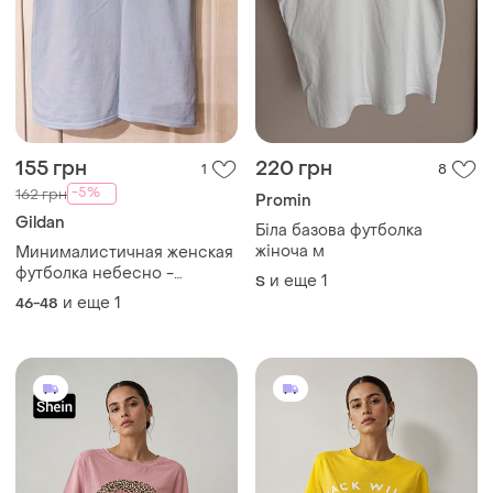
155 грн
220 грн
1
8
-5%
162 грн
Promin
Gildan
Біла базова футболка
жіноча м
Минималистичная женская
футболка небесно -
и еще
1
S
голубого цвета.
и еще
1
46-48