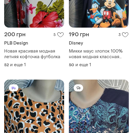
200 грн
190 грн
5
3
PLB Design
Disney
Новая красивая модная
Микки маус хлопок 100%
летняя кофточка футболка
новая модная классная
футболка
и еще
1
и еще
1
52
50