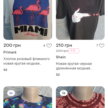
200 грн
210 грн
6
7
-5%
220 грн
Primark
Shein
Хлопок розовый фламинго
новая крутая модная
Новая крутая черная
футболка
удлинённая модная
52
футболка
52