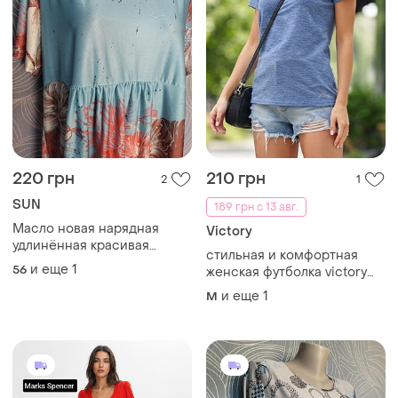
220 грн
210 грн
2
1
SUN
189 грн с 13 авг.
Масло новая нарядная
Victory
удлинённая красивая
стильная и комфортная
летняя кофточка
и еще
1
56
женская футболка victory
(новая)
и еще
1
M