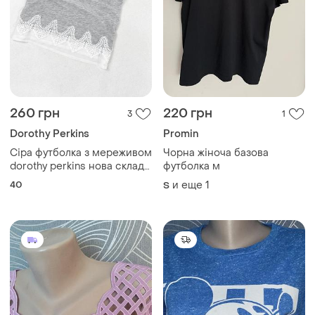
260 грн
220 грн
3
1
Dorothy Perkins
Promin
Сіра футболка з мереживом
Чорна жіноча базова
dorothy perkins нова склад
футболка м
68% поліестер 32% віскоза
40
и еще
1
S
розмір 12 (40) м