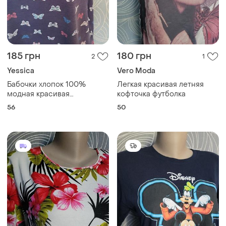
185 грн
180 грн
2
1
Yessica
Vero Moda
Бабочки хлопок 100%
Легкая красивая летняя
модная красивая
кофточка футболка
приталенная летняя
56
50
кофточка футболка