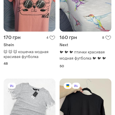
170 грн
160 грн
4
8
Shein
Next
🐱 🐱 🐱 кошечка модная
🐦 🐦 🐦 птички красивая
красивая футболка
модная футболка 🐦 🐦 🐦
48
50