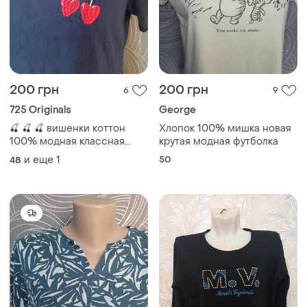
200 грн
200 грн
6
9
725 Originals
George
🍒 🍒 🍒 вишенки коттон
Хлопок 100% мишка новая
100% модная классная
крутая модная футболка
футболка 🍒 🍒 🍒 с
и еще
1
50
48
вышивкой