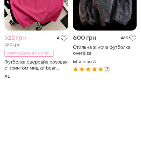
522 грн
600 грн
4
463
550 грн
Стильна жіноча футболка
oversize
распродажа до 09 авг.
и еще
3
Футболка оверсайз розовая
M
с принтом мишки bear,
(3)
женская, летняя
XL