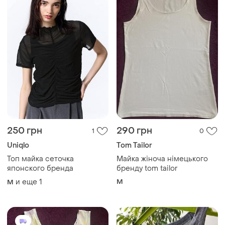
250 грн
290 грн
1
0
Uniqlo
Tom Tailor
Топ майка сеточка
Майка жіноча німецького
японского бренда
бренду tom tailor
и еще
1
M
M