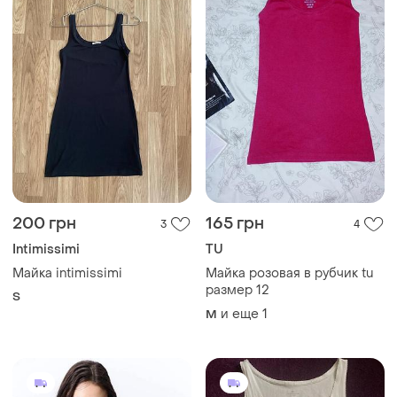
200 грн
165 грн
3
4
Intimissimi
TU
Майка intimissimi
Майка розовая в рубчик tu
размер 12
S
и еще
1
M