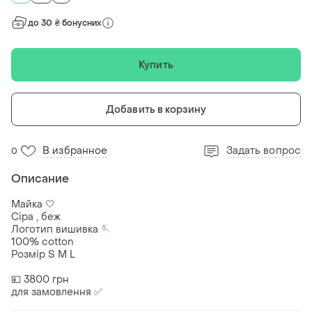
до 30 ₴ бонусних
Купить
Добавить в корзину
В избранное
Задать вопрос
0
Описание
Майка 🤍
Сіра , беж
Логотип вишивка 🪡
100% cotton
Розмір S M L
💴 3800 грн
для замовлення ✅