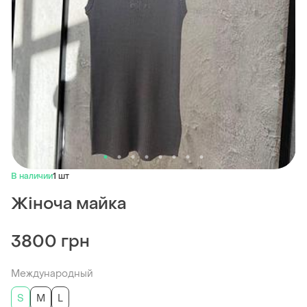
В наличии
1 шт
Жіноча майка
3800 грн
Международный
S
M
L