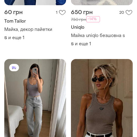
60 грн
650 грн
1
20
-14%
750 грн
Tom Tailor
Uniqlo
Майка, декор пайетки
Майка uniqlo безшовна s
и еще
1
S
и еще
1
S