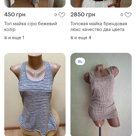
450 грн
2850 грн
0
0
Топ майка сіро бежевий
Топовая майка брендовая
колір
люкс качество два цвета
и еще
1
и еще
4
S
S