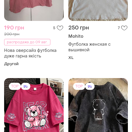
190 грн
250 грн
5
7
200 грн
Mohito
распродажа до 09 авг.
Футболка женская с
вышивкой
Нова оверсайз футболка
дуже гарна якість
XL
Другой
TOP
TOP