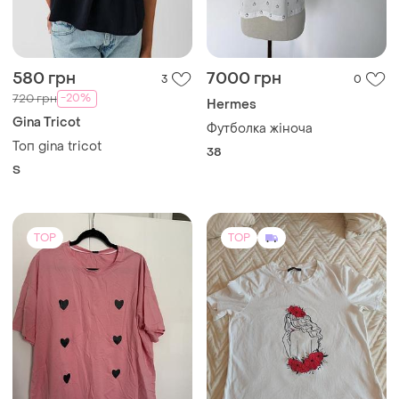
580 грн
7000 грн
3
0
-20%
720 грн
Hermes
Gina Tricot
Футболка жіноча
Топ gina tricot
38
S
TOP
TOP