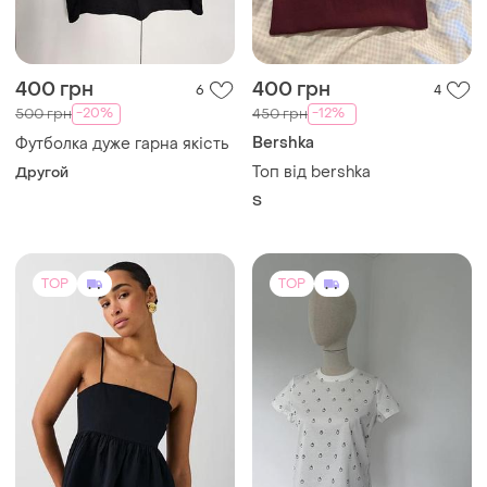
400 грн
400 грн
6
4
-20%
-12%
500 грн
450 грн
Bershka
Футболка дуже гарна якість
Топ від bershka
Другой
S
TOP
TOP