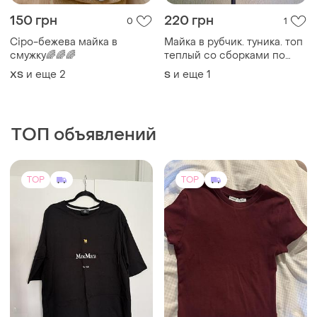
150 грн
220 грн
0
1
Сіро-бежева майка в
Майка в рубчик. туника. топ
смужку🌈🌈🌈
теплый со сборками по
бокам. бежево-серый
и еще
2
и еще
1
ХS
S
меланж.
ТОП объявлений
TOP
TOP