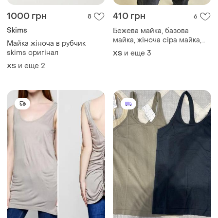
1000 грн
410 грн
8
6
Skims
Бежева майка, базова
майка, жіноча сіра майка,
Майка жіноча в рубчик
літня майка в рубчик, сірий
skims оригінал
и еще
3
ХS
топ, літній топ, довгий топ в
и еще
2
ХS
рубчик, бежевий топ-майка,
топ без рукавів