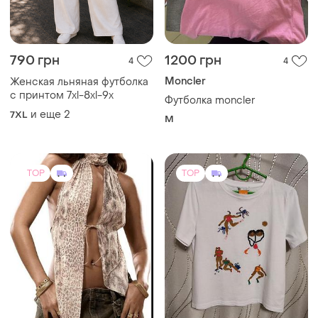
790 грн
1200 грн
4
4
Moncler
Женская льняная футболка
с принтом 7xl-8xl-9x
Футболка moncler
и еще
2
7XL
M
TOP
TOP