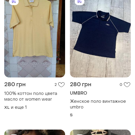
280 грн
280 грн
2
0
UMBRO
100% коттон поло цвета
масло от women wear
Женское поло винтажное
umbro
и еще
1
XL
S