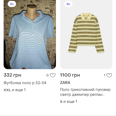
332 грн
1100 грн
0
1
ZARA
Футболка поло р 52-54
Поло трикотажний пуловер
и еще
1
XXL
светр джемпер реглан
кофта лонгслів
и еще
1
S