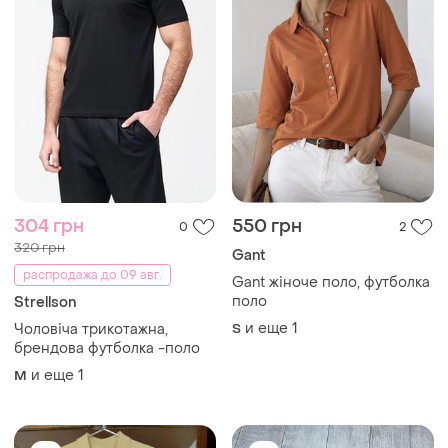
304 грн
550 грн
0
2
320 грн
Gant
распродажа до 09 авг.
Gant жіноче поло, футболка
поло
Strellson
и еще
1
Чоловіча трикотажна,
S
брендова футболка -поло
и еще
1
M