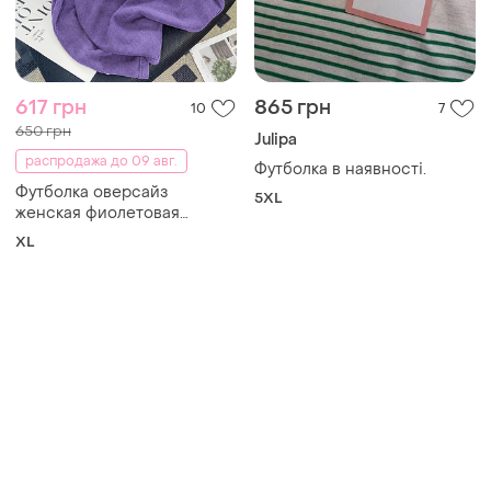
617 грн
865 грн
10
7
650 грн
Julipa
распродажа до 09 авг.
Футболка в наявності.
Футболка оверсайз
5XL
женская фиолетовая
варенка с принтом pink
XL
panther хлопок xl