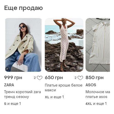
Еще продаю
999 грн
650 грн
850 грн
2
2
ZARA
ASOS
Платье кроше белое
макси
Тренч короткий zara
Молочное мак
тренд сезону
платье asos
и еще
1
XL
и еще
1
и еще
1
S
4XL