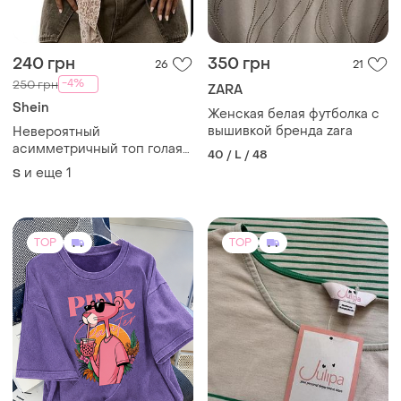
240 грн
350 грн
26
21
-4%
250 грн
ZARA
Shein
Женская белая футболка с
вышивкой бренда zara
Невероятный
асимметричный топ голая
40 / L / 48
спинка бежевый завязки
и еще
1
S
трендовый беж нюдовый
секси эффектрный лео
леопардовый чокер
TOP
TOP