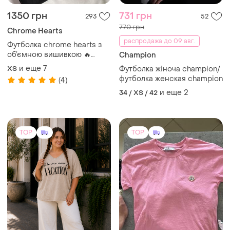
1350 грн
731 грн
293
52
770 грн
Chrome Hearts
распродажа до 09 авг.
Футболка chrome hearts з
об’ємною вишивкою 🔥
Champion
oversize / преміум якість
и еще
7
ХS
Футболка жіноча champion/
футболка женская champion
(4)
и еще
2
34 / XS / 42
TOP
TOP