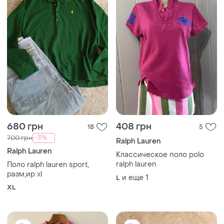
680 грн
408 грн
18
5
-3%
700 грн
Ralph Lauren
Ralph Lauren
Классическое поло polo
ralph lauren
Поло ralph lauren sport,
разм,ир xl
и еще
1
L
XL