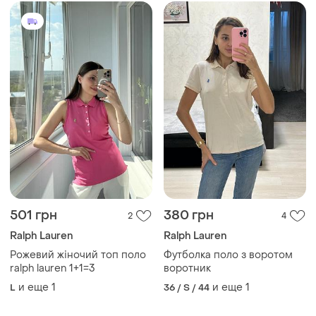
501 грн
380 грн
2
4
Ralph Lauren
Ralph Lauren
Рожевий жіночий топ поло
Футболка поло з воротом
ralph lauren 1+1=3
воротник
и еще
1
и еще
1
L
36 / S / 44