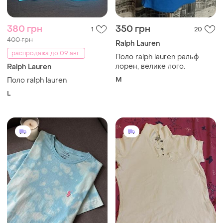
380 грн
350 грн
1
20
400 грн
Ralph Lauren
распродажа до 09 авг.
Поло ralph lauren ральф
лорен, велике лого.
Ralph Lauren
M
Поло ralph lauren
L