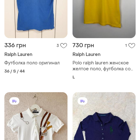
336 грн
730 грн
3
1
Ralph Lauren
Ralph Lauren
Футболка поло оригинал
Polo ralph lauren женское
желтое поло, футболка со
36 / S / 44
стразами
L