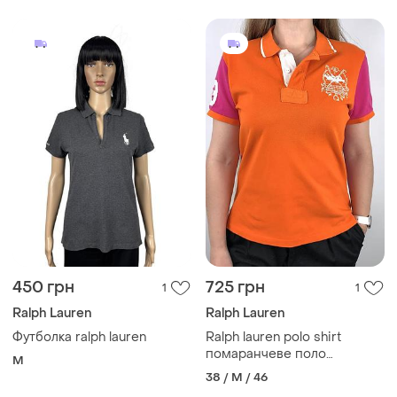
450 грн
725 грн
1
1
Ralph Lauren
Ralph Lauren
Футболка ralph lauren
Ralph lauren polo shirt
помаранчеве поло
M
підлітковий xl підійде на
38 / M / 46
жіночий м