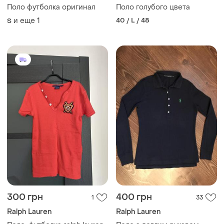
Поло футболка оригинал
Поло голубого цвета
и еще
1
40 / L / 48
S
300 грн
400 грн
1
33
Ralph Lauren
Ralph Lauren