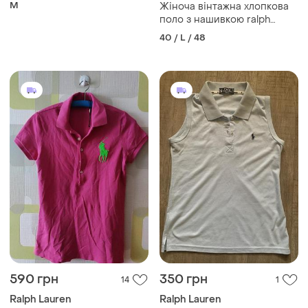
оригінал м
M
Жіноча вінтажна хлопкова
поло з нашивкою ralph
lauren
40 / L / 48
590 грн
350 грн
14
1
Ralph Lauren
Ralph Lauren