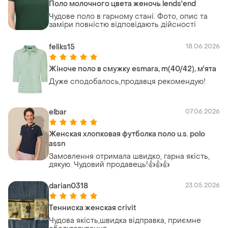
Поло молочного цвета женочь lends'end
Чудове поло в гарному стані. Фото, опис та
заміри повністю відповідають дійсності
feliks15
18.06.2026
Жіноче поло в смужку esmara, m(40/42), м'ята
Дуже сподобалось,продавця рекомендую!
elbar
07.06.2026
Женская хлопковая футболка поло u.s. polo
assn
Замовлення отримала швидко, гарна якість,
дякую. Чудовий продавець!👍👍👍
darian0318
23.05.2026
Тенниска женская crivit
Чудова якість,швидка відправка, приємне