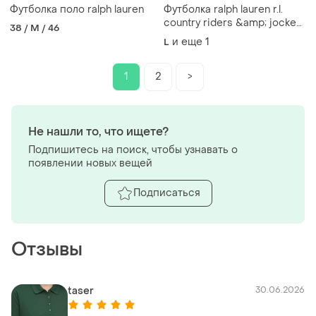
Футболка поло ralph lauren
Футболка ralph lauren r.l.
country riders &amp; jockey
38 / M / 46
club оригинал big pony
и еще
1
L
1
2
>
Не нашли то, что ищете?
Подпишитесь на поиск, чтобы узнавать о
появлении новых вещей
Подписаться
Отзывы
taser
30.06.2026