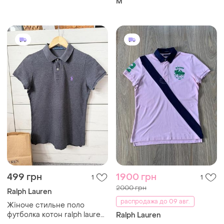
M
499 грн
1900 грн
1
1
2000 грн
Ralph Lauren
распродажа до 09 авг.
Жіноче стильне поло
футболка котон ralph lauren
Ralph Lauren