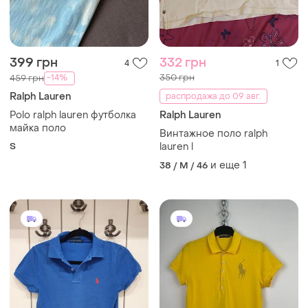
399 грн
332 грн
4
1
350 грн
-14%
459 грн
Ralph Lauren
распродажа до 09 авг.
Polo ralph lauren футболка
Ralph Lauren
майка поло
Винтажное поло ralph
S
lauren l
и еще
1
38 / M / 46