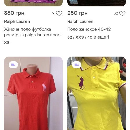
350 грн
250 грн
9
32
Ralph Lauren
Ralph Lauren
Жіноче поло футболка
Поло женское 40-42
розмір xs palph lauren sport
и еще
1
32 / XXS / 40
ХS