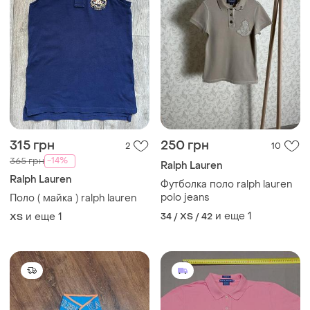
315 грн
250 грн
2
10
-14%
365 грн
Ralph Lauren
Ralph Lauren
Футболка поло ralph lauren
polo jeans
Поло ( майка ) ralph lauren
и еще
1
и еще
1
34 / XS / 42
ХS