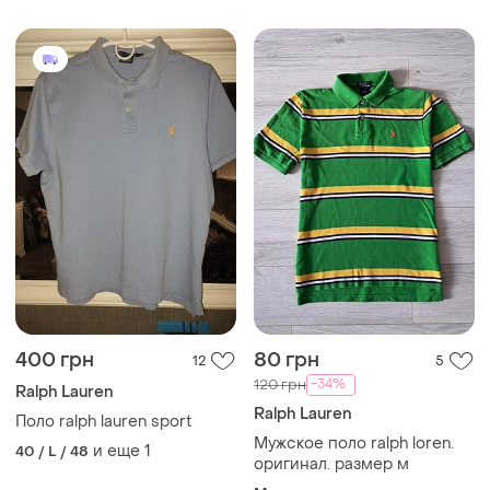
400 грн
80 грн
12
5
-34%
120 грн
Ralph Lauren
Ralph Lauren
Поло ralph lauren sport
Мужское поло ralph loren.
и еще
1
40 / L / 48
оригинал. размер м