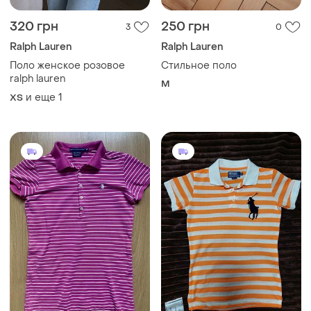
320 грн
250 грн
3
0
Ralph Lauren
Ralph Lauren
Поло женское розовое
Стильное поло
ralph lauren
M
и еще
1
ХS