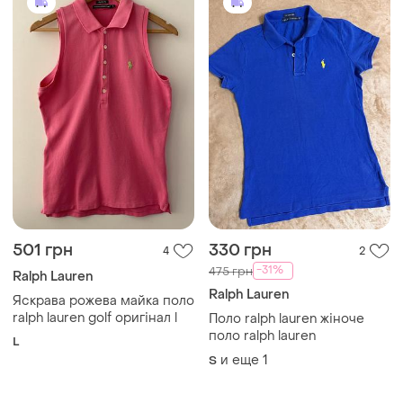
501 грн
330 грн
4
2
-31%
475 грн
Ralph Lauren
Ralph Lauren
Яскрава рожева майка поло
ralph lauren golf оригінал l
Поло ralph lauren жіноче
поло ralph lauren
L
и еще
1
S