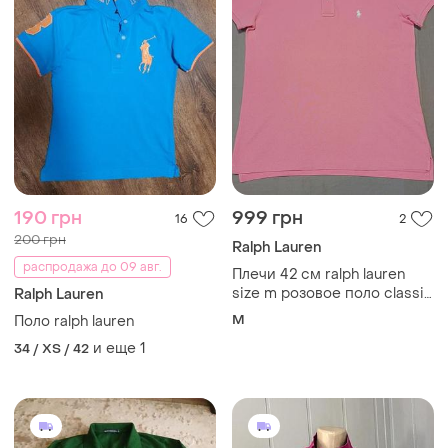
190 грн
999 грн
16
2
200 грн
Ralph Lauren
распродажа до 09 авг.
Плечи 42 см ralph lauren
size m розовое поло classic
Ralph Lauren
fit made in bolivia пуговицы
M
Поло ralph lauren
брендированные 100%
и еще
1
34 / XS / 42
cotton