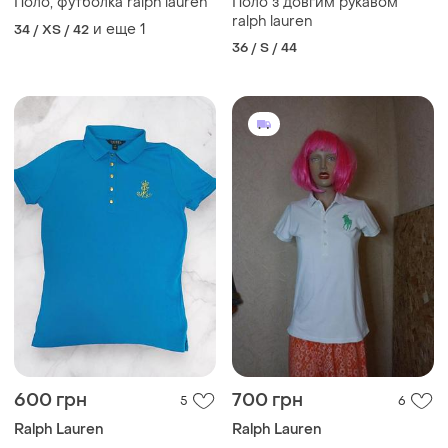
Поло, футболка ralph lauren
Поло з довгим рукавом
ralph lauren
и еще
1
34 / XS / 42
36 / S / 44
600 грн
700 грн
5
6
Ralph Lauren
Ralph Lauren