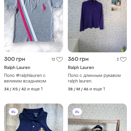
300 грн
360 грн
12
2
Ralph Lauren
Ralph Lauren
Поло #ralphlauren с
Поло с длинным рукавом
великим всадником
ralph lauren.
и еще
1
и еще
1
34 / XS / 42
38 / M / 46