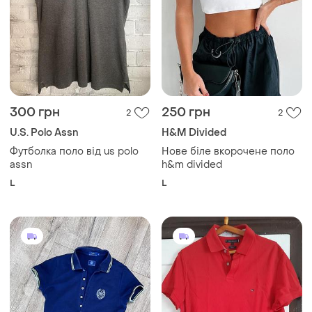
300 грн
250 грн
2
2
U.S. Polo Assn
H&M Divided
Футболка поло від us polo
Нове біле вкорочене поло
assn
h&m divided
L
L