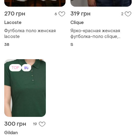
270 грн
319 грн
6
2
Lacoste
Clique
Футболка поло женская
Ярко-красная женская
lacoste
футболка-поло clique,
размер s (36)
38
S
TOP
300 грн
19
Gildan