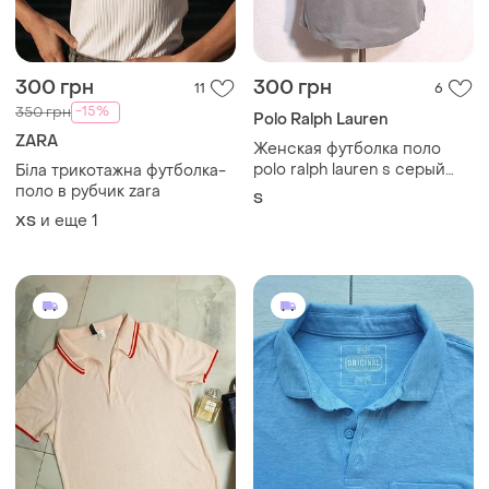
300 грн
300 грн
11
6
-15%
350 грн
Polo Ralph Lauren
ZARA
Женская футболка поло
polo ralph lauren s серый
Біла трикотажна футболка-
хлопок тенниска с
поло в рубчик zara
S
вышитым логотипом
и еще
1
ХS