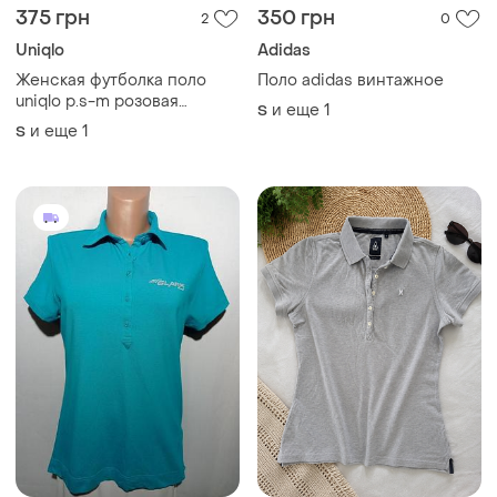
375 грн
350 грн
2
0
Uniqlo
Adidas
Женская футболка поло
Поло adidas винтажное
uniqlo p.s-m розовая
и еще
1
S
коттоновая с добавкой
и еще
1
S
поливолокна