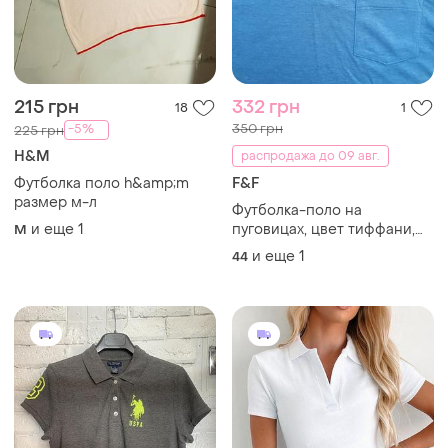
215 грн
332 грн
18
1
350 грн
-5%
225 грн
H&M
распродажа до 09 авг.
Футболка поло h&amp;m
F&F
размер м-л
Футболка-поло на
и еще
1
пуговицах, цвет тиффани,
M
р.42-44 на рост выше
и еще
1
44
среднего