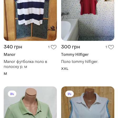
340 грн
300 грн
1
1
Manor
Tommy Hilfiger
Manor футболка поло в
Поло tommy hilfiger.
полоску р. м
XXL
M