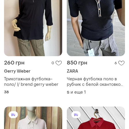
260 грн
850 грн
0
6
Gerry Weber
ZARA
Трикотажная футболка-
Черная футболка поло в
поло/ l/ brend gerry weber
рубчик с белой окантовкой
zara
38
и еще
1
S