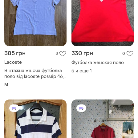
385 грн
330 грн
8
0
Lacoste
Футболка женская поло
Вінтажна жіноча футболка
и еще
1
S
поло від lacoste розмір 46,
м
M