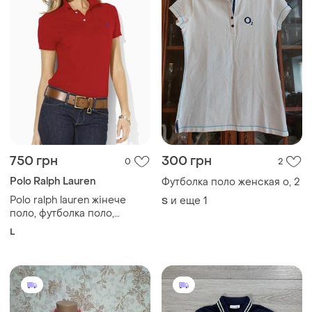
750 грн
300 грн
0
2
Polo Ralph Lauren
Футболка поло женская o, 2
Polo ralph lauren жінече
и еще
1
S
поло, футболка поло,
футболка
L