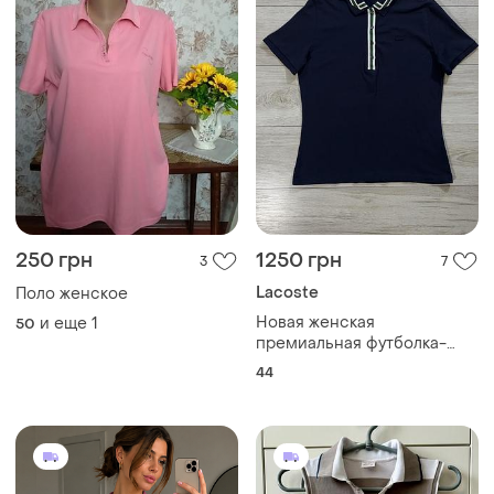
250 грн
1250 грн
3
7
Lacoste
Поло женское
Новая женская
и еще
1
50
премиальная футболка-
поло лакост lacoste dark
44
blue, 44 (m), оригинал