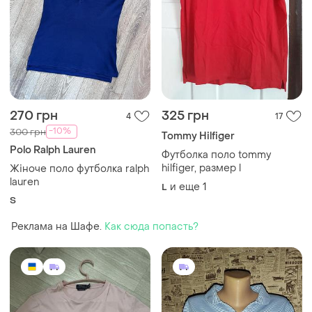
270 грн
325 грн
4
17
-10%
300 грн
Tommy Hilfiger
Polo Ralph Lauren
Футболка поло tommy
hilfiger, размер l
Жіноче поло футболка ralph
lauren
и еще
1
L
S
Реклама на Шафе.
Как сюда попасть?