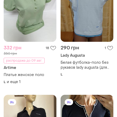
332 грн
290 грн
18
1
350 грн
Lady Augusta
распродажа до 09 авг.
Белая футболка-поло без
рукавов lady augusta (для
Artime
тенниса / гольфа), размер l,
L
Платье женское поло
хлопок пике
и еще
1
L