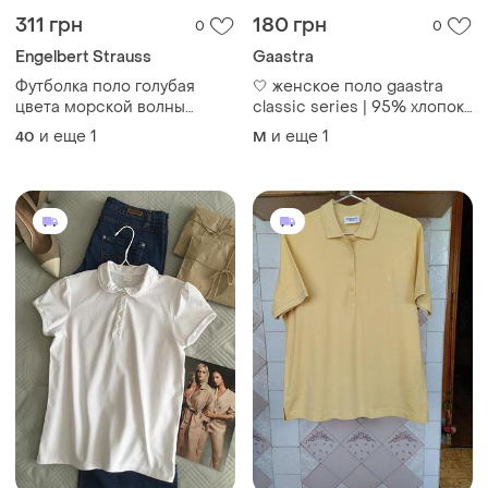
311 грн
180 грн
0
0
Engelbert Strauss
Gaastra
Футболка поло голубая
🤍 женское поло gaastra
цвета морской волны
classic series | 95% хлопок |
размер l xl недорого
l
и еще
1
и еще
1
40
M