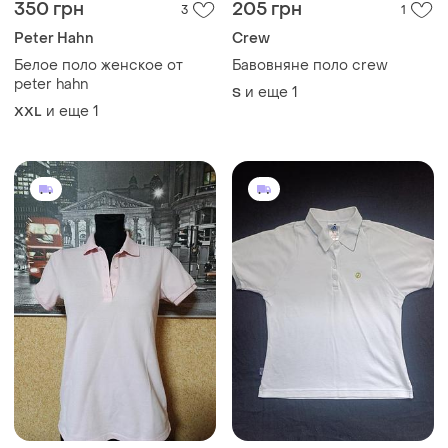
350 грн
205 грн
3
1
Peter Hahn
Crew
Белое поло женское от
Бавовняне поло crew
peter hahn
и еще
1
S
и еще
1
XXL