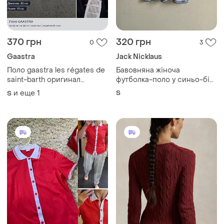
370 грн
320 грн
0
3
Gaastra
Jack Nicklaus
Поло gaastra les régates de
Бавовняна жіноча
saint-barth оригинал
футболка-поло у синьо-білу
темно-синее р. m
смужку з красним декором
и еще
1
S
S