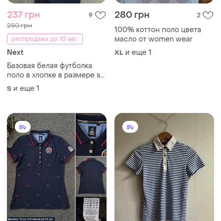
237 грн
280 грн
9
2
250 грн
100% коттон поло цвета
масло от women wear
распродажа до 10 авг.
Next
и еще
1
XL
Базовая белая футболка
поло в хлопке в размере s/
м
и еще
1
S