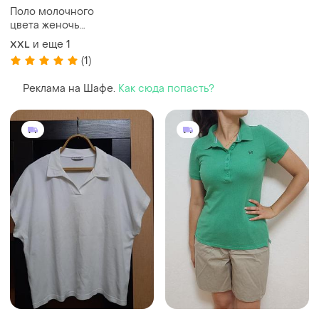
Поло молочного
цвета женочь
lends'end
и еще
1
XXL
(1)
Реклама на Шафе.
Как сюда попасть?