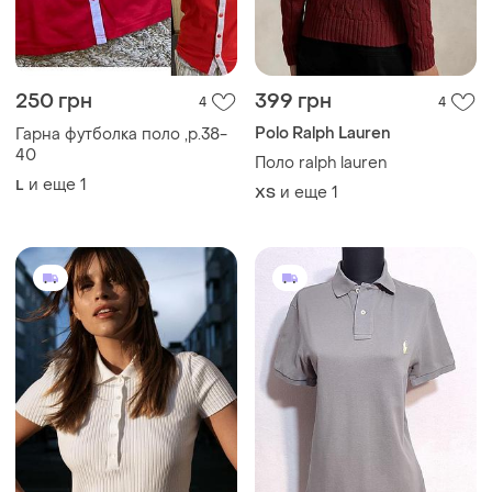
250 грн
399 грн
4
4
Polo Ralph Lauren
Гарна футболка поло ,р.38-
40
Поло ralph lauren
и еще
1
L
и еще
1
ХS