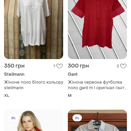
350 грн
300 грн
1
2
Steilmann
Gant
Жіноче поло білого кольору
Жіноча червона футболка
steilmann
поло gant m l оригінал гант
бавовняна з комірцем
XL
M
теніска в рубчик
трикотажна стан ідеал 46
48