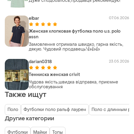
Дуже сподобалось,продавця рекомендую!
elbar
07.06.2026
Женская хлопковая футболка поло u.s. polo
assn
Замовлення отримала швидко, гарна якість,
дякую. Чудовий продавець!👍👍👍
darian0318
23.05.2026
Тенниска женская crivit
Чудова якість,швидка відправка, приємне
обслуговування
Также ищут
Поло
Футболки поло ральф лаурен
Поло с длинным ру
Другие категории
Футболки
Майки
Топы