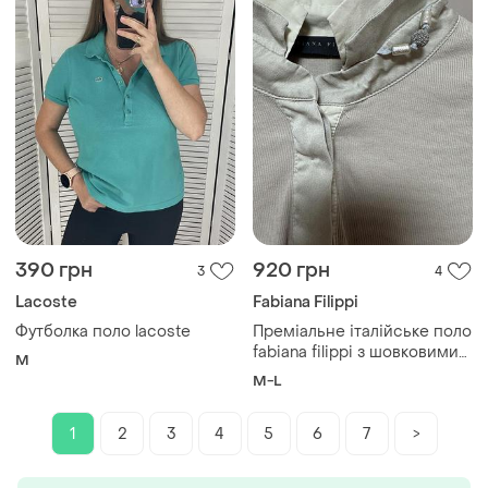
390 грн
920 грн
3
4
Lacoste
Fabiana Filippi
Футболка поло lacoste
Преміальне італійське поло
fabiana filippi з шовковими
M
деталями (100% оригінал,
M-L
made in italy) / l
1
2
3
4
5
6
7
>