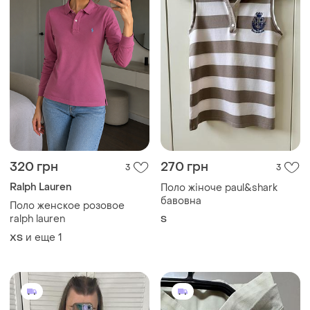
320 грн
270 грн
3
3
Ralph Lauren
Поло жіноче paul&shark
бавовна
Поло женское розовое
ralph lauren
S
и еще
1
ХS