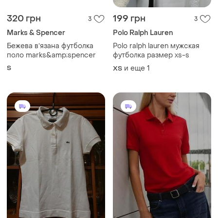
320 грн
199 грн
3
3
Marks & Spencer
Polo Ralph Lauren
Бежева вʼязана футболка
Polo ralph lauren мужская
поло marks&amp;spencer
футболка размер xs-s
S
и еще
1
ХS