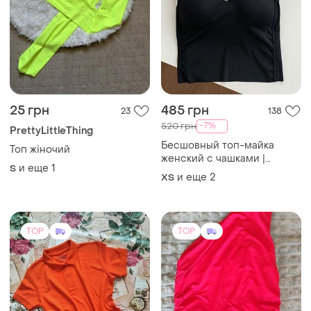
25 грн
485 грн
23
138
-7%
520 грн
PrettyLittleThing
Бесшовный топ-майка
Топ жіночий
женский с чашками |
и еще
1
S
базовый топ без косточек |
и еще
2
ХS
топ бюстье
TOP
TOP