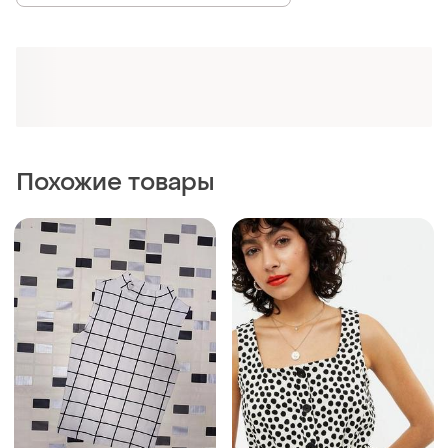
Похожие товары
99 грн
149 грн
9
4
New Look
New Look