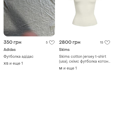
350 грн
2800 грн
5
15
Adidas
Skims
Футболка адідас
Skims cotton jersey t-shirt
(usa), скімс футболка котон
и еще
1
ХS
джерсі (сша, оригінал)
и еще
1
M