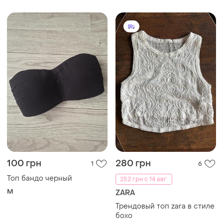
100 грн
280 грн
1
6
Топ бандо черный
252 грн с 14 авг.
M
ZARA
Трендовый топ zara в стиле
бохо
S