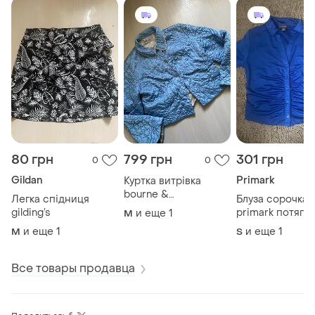
80 грн
799 грн
301 грн
0
0
Gildan
Primark
Куртка витрівка
bourne &
Легка спідниця
Блуза сорочка 
hollingsworth
gilding’s
primark потягн
и еще
1
M
и еще
1
и еще
1
M
S
Все товары продавца