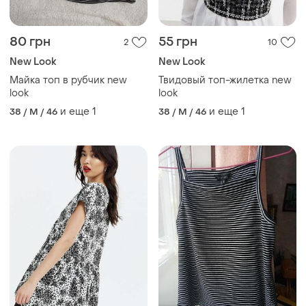
look
look
и еще
1
и еще
1
38 / M / 46
38 / M / 46
126 грн
80 грн
0
16
New Look
ZARA