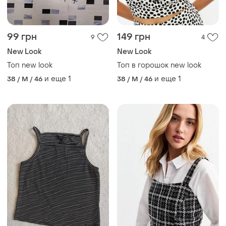
Топ new look
Топ в горошок new look
и еще
1
и еще
1
38 / M / 46
38 / M / 46
80 грн
55 грн
2
10
New Look
New Look
Майка топ в рубчик new
Твидовый топ-жилетка new