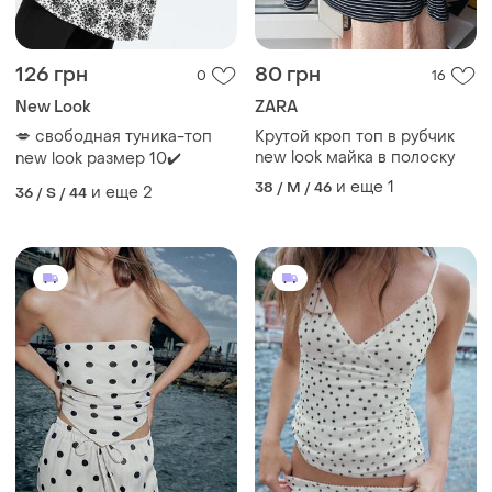
💋 свободная туника-топ
Крутой кроп топ в рубчик
new look майка в полоску
new look размер 10✔️
и еще
1
38 / M / 46
и еще
2
36 / S / 44
2000 грн
1800 грн
2
3
ZARA
ZARA