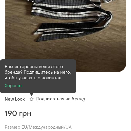
Вам интересны вещи этого
бренда? Подпишитесь на него,
В наличии
1 шт
чтобы узнавать о новинках
Топ new look
Хорошо
Подписаться на бренд
New Look
190 грн
Размер EU/Международный/UA