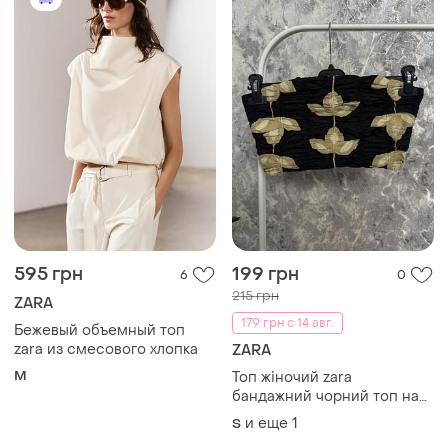
595 грн
199 грн
6
0
215 грн
ZARA
179 грн с 14 авг.
Бежевый объемный топ
zara из смесового хлопка
ZARA
M
Топ жіночий zara
бандажний чорний топ на
резинці с
и еще
1
S