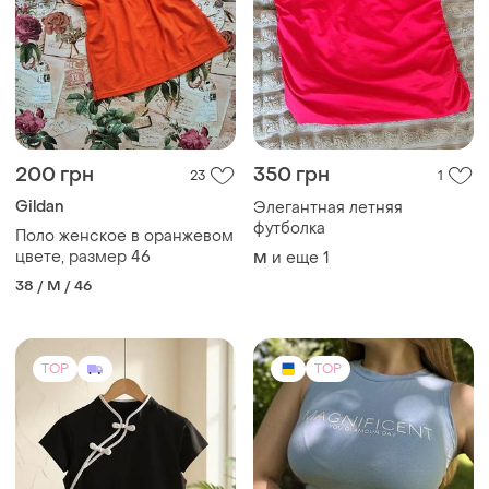
200 грн
350 грн
23
1
Gildan
Элегантная летняя
футболка
Поло женское в оранжевом
цвете, размер 46
и еще
1
M
38 / M / 46
TOP
TOP