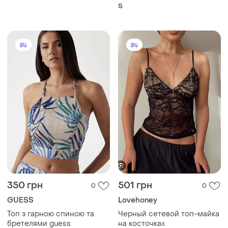
350 грн
501 грн
0
0
GUESS
Lovehoney
Топ з гарною спиною та
Черный сетевой топ-майка
бретелями guess
на косточках
ХS
M