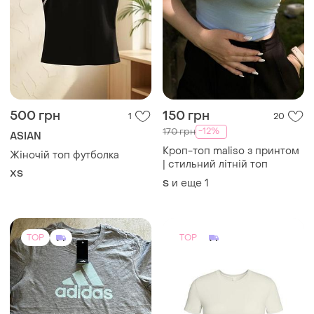
500 грн
150 грн
1
20
-12%
170 грн
ASIAN
Кроп-топ maliso з принтом
Жіночій топ футболка
| стильний літній топ
ХS
и еще
1
S
TOP
TOP