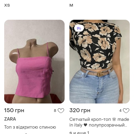
150 грн
320 грн
8
4
ZARA
Сетчатый кроп-топ 🌸 made
in italy 🖤 полупрозрачный
Топ з відкритою спиною
топ с коротким рукавом ✨
и еще
1
S
и еще
1
ХS
размер s-m
Загружайте приложение