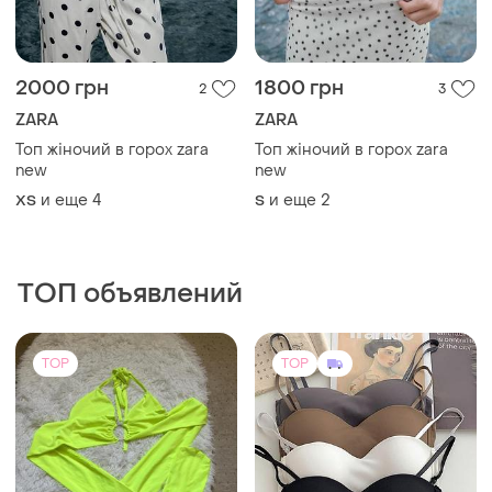
Топ жіночий в горох zara
Топ жіночий в горох zara
new
new
и еще
4
и еще
2
ХS
S
ТОП объявлений
TOP
TOP