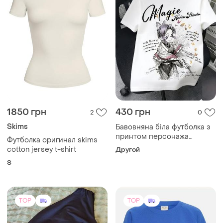
1850 грн
430 грн
2
0
Skims
Бавовняна біла футболка з
принтом персонажа
Футболка оригинал skims
шинобу кочо, р.,-150
cotton jersey t-shirt
Другой
S
TOP
TOP