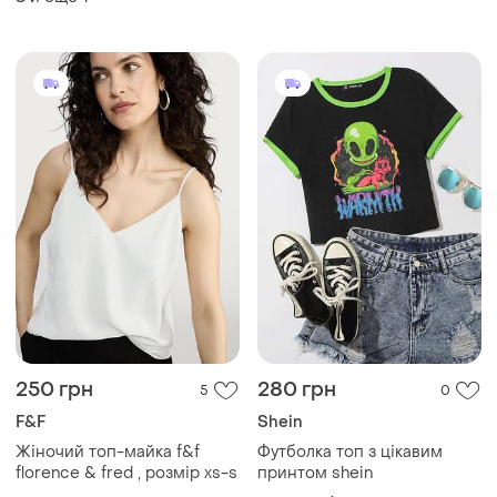
250 грн
280 грн
5
0
F&F
Shein
Жіночий топ-майка f&f
Футболка топ з цікавим
florence & fred , розмір xs-s
принтом shein