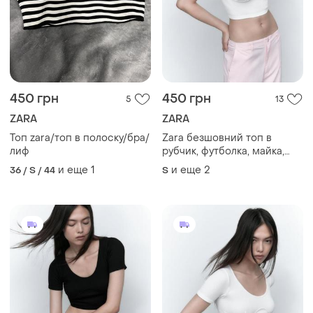
450 грн
450 грн
5
13
ZARA
ZARA
Топ zara/топ в полоску/бра/
Zara безшовний топ в
лиф
рубчик, футболка, майка,
спортивний ліф
и еще
1
и еще
2
36 / S / 44
S