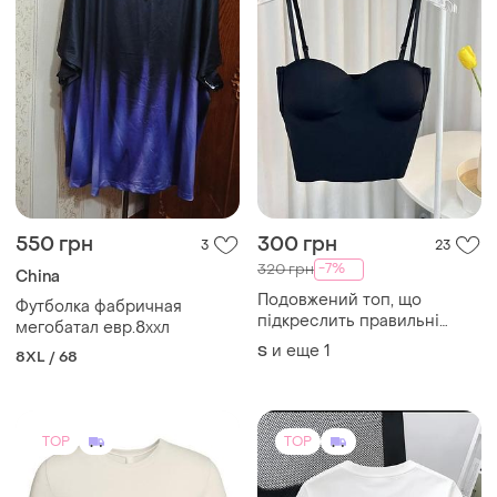
550 грн
300 грн
3
23
-7%
320 грн
China
Подовжений топ, що
Футболка фабричная
підкреслить правильні
мегобатал евр.8ххл
місця😉
и еще
1
S
8XL / 68
TOP
TOP