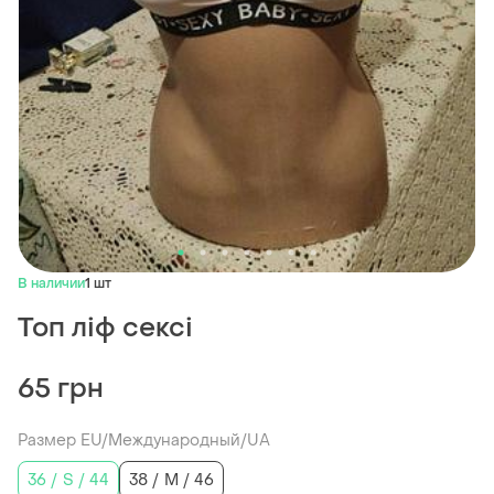
В наличии
1 шт
Топ ліф сексі
65 грн
Размер EU/Международный/UA
36 / S / 44
38 / M / 46