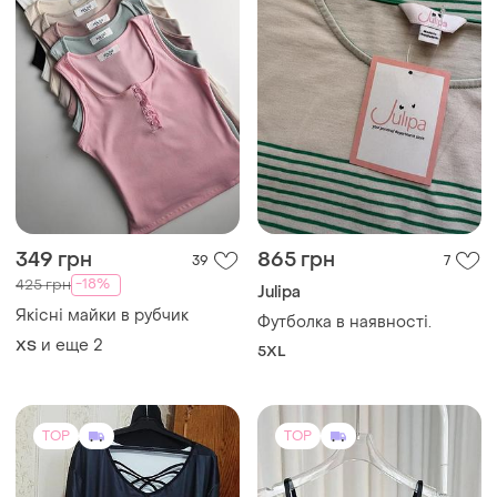
349 грн
865 грн
39
7
-18%
425 грн
Julipa
Якісні майки в рубчик
Футболка в наявності.
и еще
2
ХS
5XL
TOP
TOP