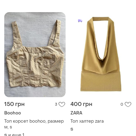
полоску с контрастной
вышивкой, uk8/eur34.
150 грн
400 грн
3
0
Boohoo
ZARA
Топ корсет boohoo, размер
Топ халтер zara
м, s
S
и еще
1
S