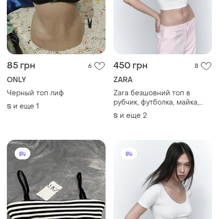
85 грн
450 грн
6
8
ONLY
ZARA
Черный топ лиф
Zara безшовний топ в
рубчик, футболка, майка,
и еще
1
S
спортивний ліф
и еще
2
S