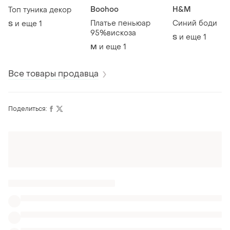
Boohoo
H&M
Топ туника декор
Платье пеньюар
Синий боди
и еще
1
S
95%вискоза
и еще
1
S
и еще
1
M
Все товары продавца
Поделиться:
Оформляй подписку SMART
Получи заказ с бесплатной доставкой