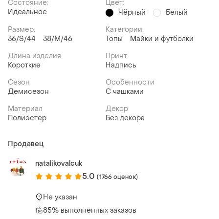
Состояние:
Цвет:
Идеальное
Чёрный
Белый
Размер:
Категории:
36/S/44
38/M/46
Топы
Майки и футболки
Длина изделия
Принт
Короткие
Надпись
Сезон
Особенности
Демисезон
С чашками
Материал
Декор
Полиэстер
Без декора
Продавец
natalikovalcuk
5.0
(1766 оценок)
Не указан
85% выполненных заказов