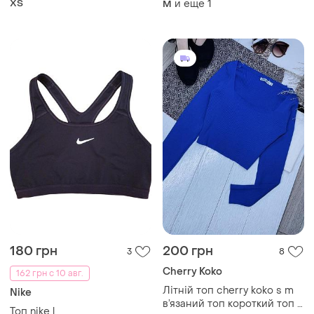
ХS
и еще
1
M
180 грн
200 грн
3
8
Cherry Koko
162 грн с 10 авг.
Літній топ cherry koko s m
Nike
в’язаний топ короткий топ в
Топ nike l