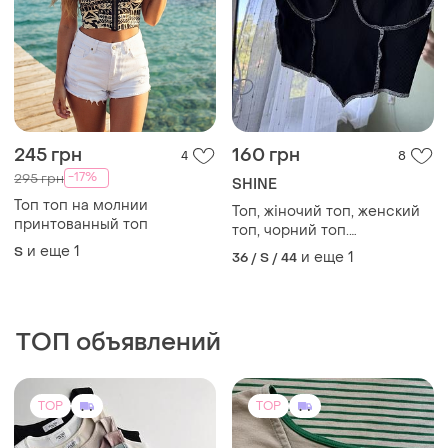
245 грн
160 грн
4
8
-17%
295 грн
SHINE
Топ топ на молнии
Топ, жіночий топ, женский
принтованный топ
топ, чорний топ.
спортивний топ, чёрный
и еще
1
S
и еще
1
36 / S / 44
топ
ТОП объявлений
TOP
TOP