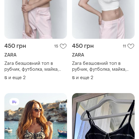
450 грн
450 грн
15
11
ZARA
ZARA
Zara безшовний топ в
Zara безшовний топ в
рубчик, футболка, майка,
рубчик, футболка, майка,
спортивний ліф
спортивний ліф
и еще
2
и еще
2
S
S