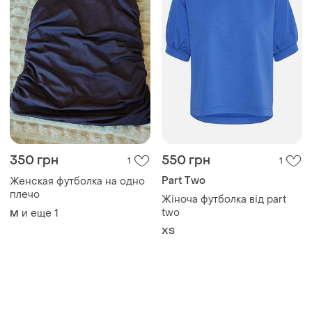
350 грн
550 грн
1
1
Part Two
Женская футболка на одно
плечо
Жіноча футболка від part
two
и еще
1
M
ХS