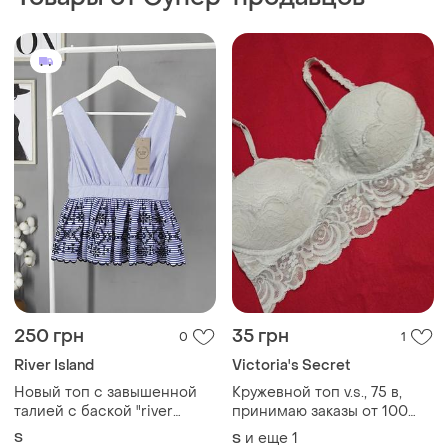
250 грн
35 грн
0
1
River Island
Victoria's Secret
Новый топ с завышенной
Кружевной топ v.s., 75 в,
талией с баской "river
принимаю заказы от 100
island" в бело-голубую
грн
S
и еще
1
S