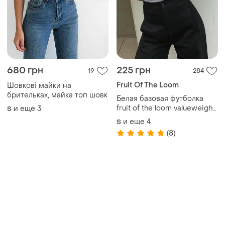
680 грн
225 грн
19
284
Fruit Of The Loom
Шовкові майки на
брительках, майка топ шовк
Белая базовая футболка
fruit of the loom valueweight
и еще
3
S
унисекс оверсайз
и еще
4
S
(8)