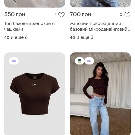
550 грн
700 грн
4
0
Топ базовый женский с
Жіночий повсякденний
чашками
базовий мікродайвінговий
топ
и еще
6
и еще
3
40
40