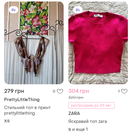
279 грн
304 грн
0
1
320 грн
PrettyLittleThing
распродажа до 09 авг.
Стильний топ в принт
prettylittlething.
ZARA
ХS
Яскравий топ zara
и еще
1
S