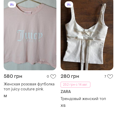
580 грн
280 грн
0
7
Женская розовая футболка
252 грн с 14 авг.
топ juicy couture pink.
ZARA
M
Трендовый женский топ
ХS