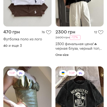
470 грн
2300 грн
76
12
-12%
2600 грн
Футболка поло из лого
2300 финальная цена!🔥
и еще
3
40
черная блуза, черный топ,
рубашка с баской, корея
One size
TOP
TOP