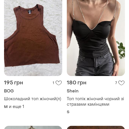
195 грн
180 грн
1
7
BOG
Shein
Шоколадний топ жіночий(л)
Топ топік жіночий чорний зі
стразами камінцями
и еще
1
M
S