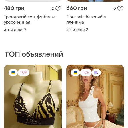
480 грн
660 грн
2
0
Трендовый топ, футболка
Лонгслів базовий з
укороченная
плечима
и еще
2
и еще
3
40
40
ТОП объявлений
TOP
TOP