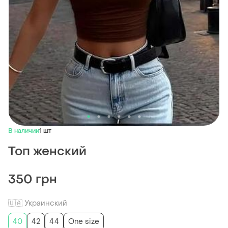
В наличии
1 шт
Топ женский
350 грн
🇺🇦 Украинский
40
42
44
One size