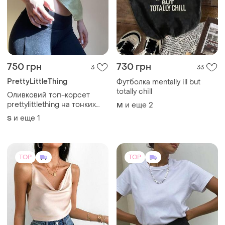
750 грн
730 грн
3
33
PrettyLittleThing
Футболка mentally ill but
totally chill
Оливковий топ-корсет
prettylittlething на тонких
и еще
2
M
бретелях з драпуванням та
и еще
1
S
трикутним низом
TOP
TOP