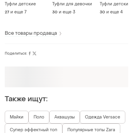
Туфли детские
Туфли для девочки
Туфли детские
и еще
7
и еще
3
и еще
4
27
30
30
Все товары продавца
Поделиться:
Оформляй подписку SMART
Получи заказ с бесплатной доставкой
Также ищут:
Майки
Поло
Аквашузы
Одежда Versace
Супер эффектный топ
Популярные топы Zara