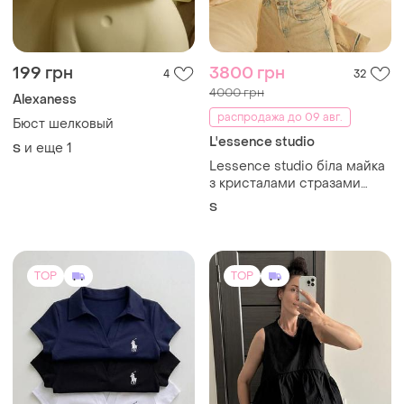
199 грн
3800 грн
4
32
4000 грн
Alexaness
распродажа до 09 авг.
Бюст шелковый
L'essence studio
и еще
1
S
Lessence studio біла майка
з кристалами стразами
футболка топ лесенс tank
S
top
TOP
TOP