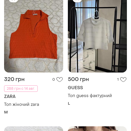
320 грн
500 грн
0
1
GUESS
288 грн с 14 авг.
Топ guess фактурний
ZARA
L
Топ жіночий zara
M