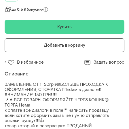
до 0.6 ₴ бонусних
Купить
Добавить в корзину
В избранное
Задать вопрос
4
Описание
ЗАМЛЛЕНИЕ ОТ 1| 50грн🟢БОЛЬШЕ ПРОХОДКА К
ОФОРМЛЕНИЯ, СПОЧАТКА ☝🏻ndим в диалоге❗❗
❗❗ВНИМАНИЕ!!150 ГРН❗❗❗❗
📍📌 ВСЕ ТОВАРЫ ОФОРМЛЯЙТЕ ЧЕРЕЗ КОШИК😉
ТОРГА Нема
к оплате все диалоги в поле "" написать продавцу
если хотите оформить заказ, не нужно отправлять
ссылки, сундук❗❗❗👍
товар который в резерве уже ПРОДАНЫЙ