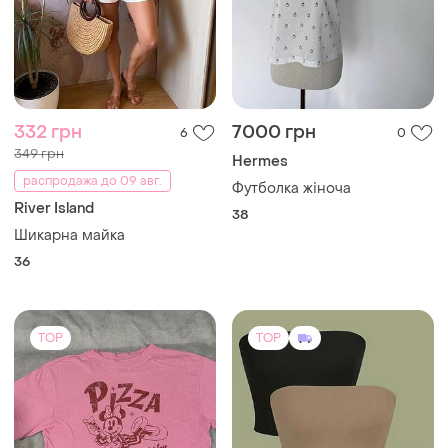
332 грн
7000 грн
6
0
349 грн
Hermes
распродажа до 09 авг.
Футболка жіноча
River Island
38
Шикарна майка
36
TOP
TOP