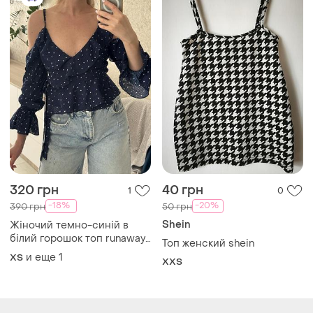
320 грн
40 грн
1
0
-18%
-20%
390 грн
50 грн
Shein
Жіночий темно-синій в
білий горошок топ runaway
Топ женский shein
the label, xs-s, блуза з
и еще
1
ХS
XХS
відкритими плечима, на
бретелях, глибокий виріз на
запах, з рюшами, воланами