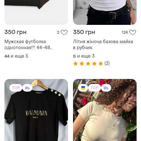
350 грн
350 грн
2
124
Мужская футболка
Літня жіноча базова майка
однотонная!!! 44-48
в рубчик
размеров свет серый и
и еще
5
и еще
3
44
S
графит цвет 48-54
(2)
размеров черный и
шоколад цвет ткань
турецкий трикотаж хлопок
TOP
TOP