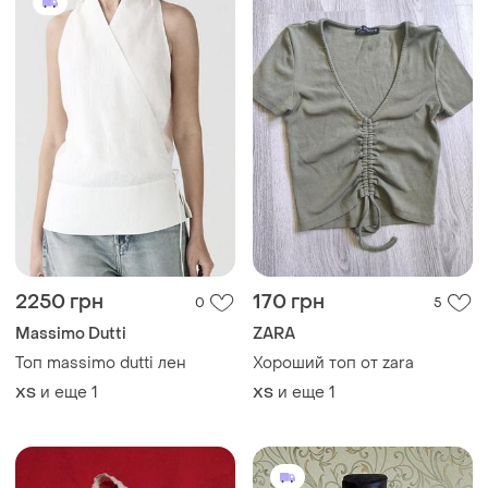
2250 грн
170 грн
0
5
Massimo Dutti
ZARA
Топ massimo dutti лен
Хороший топ от zara
и еще
1
и еще
1
ХS
ХS