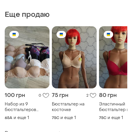
Еще продаю
100 грн
75 грн
80 грн
0
2
Набор из 9
Бюстгальтер на
Эластичный
бюстгальтеров
косточке
бюстгальтер на
маленького размера
косточке
и еще
1
и еще
1
и еще
1
65A
75C
75C