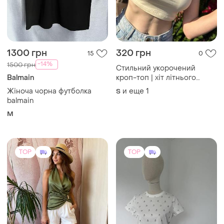
1300 грн
320 грн
15
0
-14%
1500 грн
Стильний укорочений
Balmain
кроп-топ | хіт літнього
сезону
Жіноча чорна футболка
и еще
1
S
balmain
M
TOP
TOP