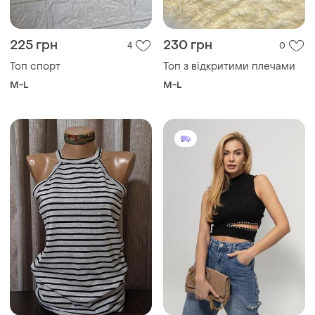
225 грн
230 грн
4
0
Топ спорт
Топ з відкритими плечами
M-L
M-L