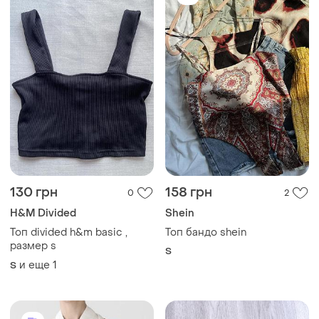
130 грн
158 грн
0
2
H&M Divided
Shein
Топ divided h&m basic ,
Топ бандо shein
размер s
S
и еще
1
S