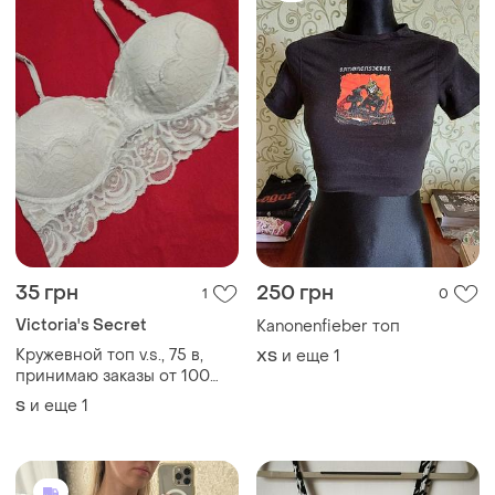
35 грн
250 грн
1
0
Victoria's Secret
Kanonenfieber топ
Кружевной топ v.s., 75 в,
и еще
1
ХS
принимаю заказы от 100
грн
и еще
1
S