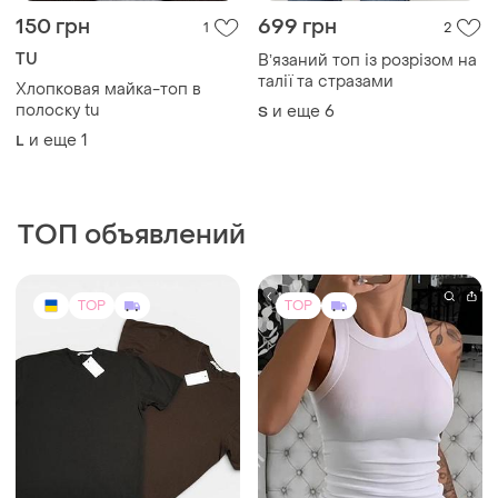
150 грн
699 грн
1
2
TU
Вʼязаний топ із розрізом на
талії та стразами
Хлопковая майка-топ в
полоску tu
и еще
6
S
и еще
1
L
ТОП объявлений
TOP
TOP