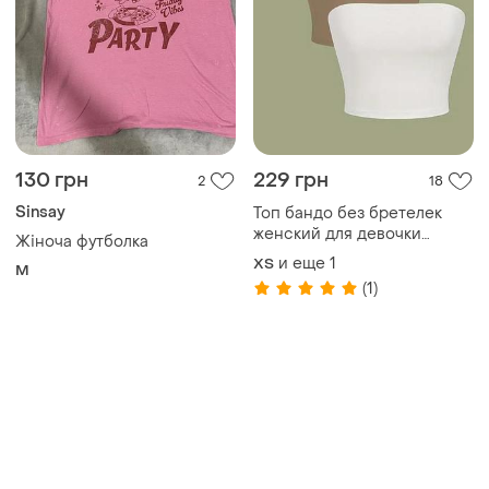
130 грн
229 грн
2
18
Sinsay
Топ бандо без бретелек
женский для девочки
Жіноча футболка
белый чёрный розовый
и еще
1
ХS
M
мокко меланж
(1)