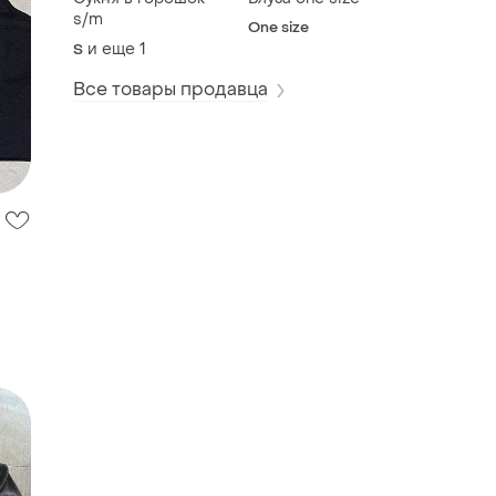
s/m
One size
и еще
1
S
Все товары продавца