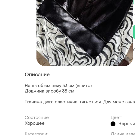
Описание
Напів обʼєм низу 33 см (вшито)
Довжина виробу 38 см
Тканина дуже еластична, тягнеться. Для мене зана
Состояние:
Цвет:
Хорошее
Чёрны
Категории:
Длина изд