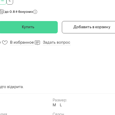
M
L
до 0.8 ₴ бонусних
Купить
Добавить в корзину
В избранное
Задать вопрос
0
дто відкрита.
Размер:
M
L
й
елия
Сезон