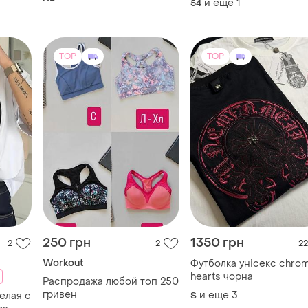
250 грн
1350 грн
2
2
22
Workout
Футболка унісекс chro
hearts чорна
Распродажа любой топ 250
гривен
и еще
3
елая с
S
ра
и еще
4
XХS