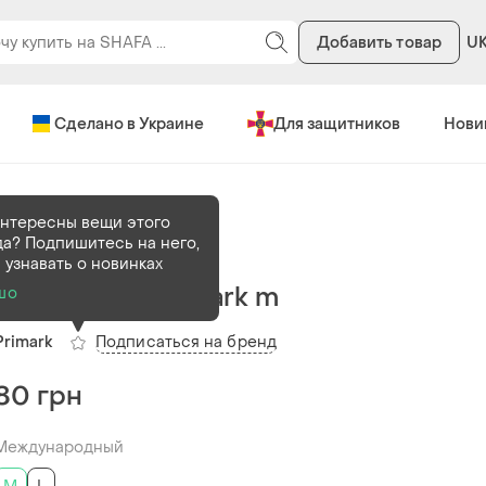
Добавить товар
U
Сделано в Украине
Для защитников
Нови
нтересны вещи этого
а? Подпишитесь на него,
В наличии
1 шт
 узнавать о новинках
Топ чорний primark m
шо
Подписаться на бренд
Primark
80 грн
Международный