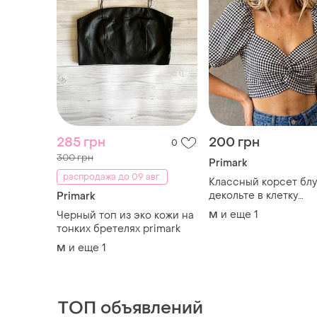
285 грн
200 грн
0
300 грн
Primark
распродажа до 09 авг.
Классный корсет блу
декольте в клетку
Primark
трендовый стильный
и еще
1
Черный топ из эко кожи на
M
primark топ
тонких бретелях primark
и еще
1
M
ТОП объявлений
TOP
TOP