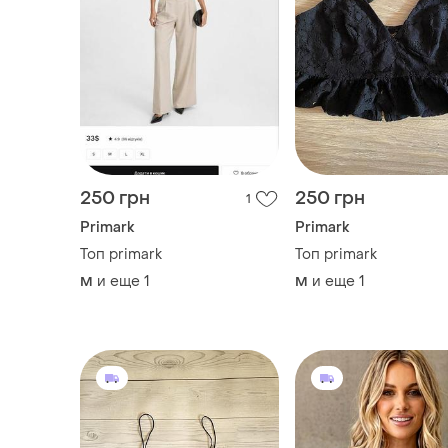
250 грн
250 грн
1
Primark
Primark
Топ primark
Топ primark
и еще
1
и еще
1
M
M