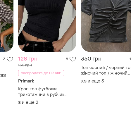
128 грн
350 грн
3
8
1
135 грн
Топ чорний / чорний то
жіночий топ / жіночий
распродажа до 09 авг.
зка
чорний топ / жіночий т
Primark
и еще
3
ХS
вирізами чорний / чор
Кроп топ футболка
топ з вирізами
трикотажний в рубчик
приталений скімс з
и еще
2
S
вирізом на спині чорний
primark s
TOP
TOP