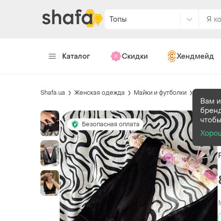
Топы
Каталог
Скидки
Хендмейд
Shafa.ua
Женская одежда
Майки и футболки
Топы
Вам и
бренд
чтобы
Безопасная оплата
Хоро