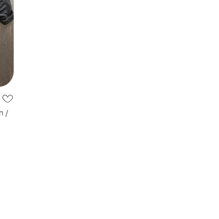
п /
оп з
ний