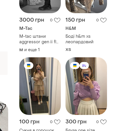
3000 грн
150 грн
0
0
M-Tac
H&M
M-tac штани
Боді h&m xs
aggressor gen ii flex
леопардовий
black
и еще
1
ХS
M
100 грн
300 грн
0
0
Сукня в горошок
Блуза one size