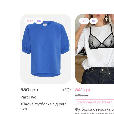
550 грн
541 грн
1
570 грн
Part Two
распродажа до 09 авг.
Жіноча футболка від part
two
Футболка оверсайз б
принтом бюстгальте
ХS
женская oversize
L