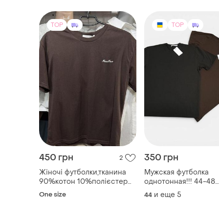
450 грн
350 грн
2
Жіночі футболки,тканина
Мужская футболка
90%котон 10%полієстер
однотонная!!! 44-48
,обьем грудей до 110см
размеров свет серы
One size
и еще
5
44
графит цвет 48-54
размеров черный и
шоколад цвет ткань
турецкий трикотаж х
TOP
TOP