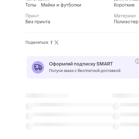
Топы
Майки и футболки
Короткие
Принт
Материал
Без принта
Полиэстер
Поделиться:
Оформляй подписку SMART
Получи заказ с бесплатной доставкой
Также ищут:
Майки
Поло
Аквашузы
Черная одеж
Кропы топы капучино
Топы клубникой
С