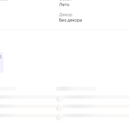
Лето
Декор
Без декора
да
Натуральные топы intimissimi
Кроп топ adidas
етка топы стильные
Корсеты Bershka