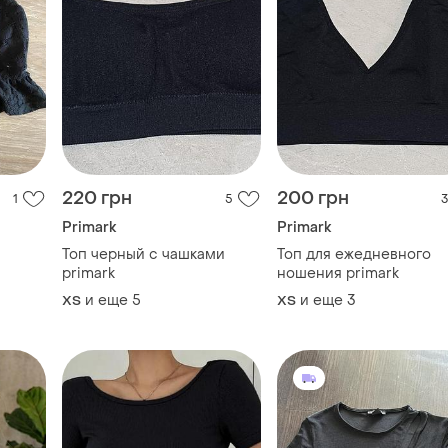
220 грн
200 грн
1
5
3
Primark
Primark
Топ черный с чашками
Топ для ежедневного
primark
ношения primark
и еще
5
и еще
3
ХS
ХS