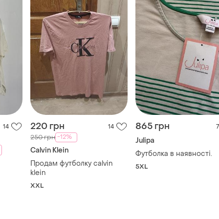
220 грн
865 грн
14
14
7
-12%
250 грн
Julipa
Calvin Klein
Футболка в наявності.
Продам футболку calvin
5XL
klein
XXL