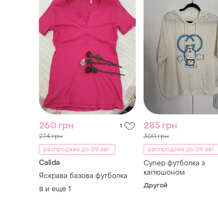
260 грн
285 грн
1
274 грн
300 грн
распродажа до 09 авг.
распродажа до 09 авг.
Calida
Супер футболка з
капюшоном
Яскрава базова футболка
Другой
и еще
1
S