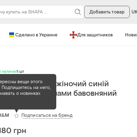
Добавить товар
U
Сделано в Украине
Для защитников
Нови
В наличии
1 шт
ересны вещи этого
Топ бандо h&m жіночий синій
 Подпишитесь на него,
електрик з рюшами бавовняний
знавать о новинках
гофрований s
Подписаться на бренд
H&M
180 грн