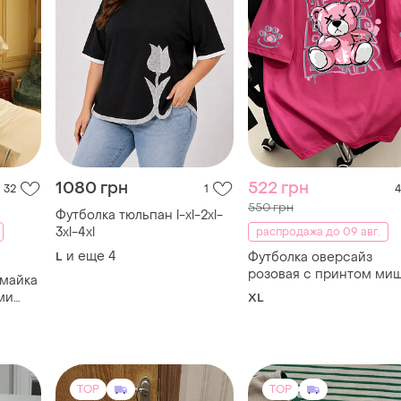
1080 грн
522 грн
32
1
4
550 грн
Футболка тюльпан l-xl-2xl-
3xl-4xl
распродажа до 09 авг.
и еще
4
L
Футболка оверсайз
розовая с принтом ми
 майка
bear, женская, летняя
ми
XL
 tank
TOP
TOP