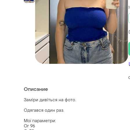
Описание
Заміри дивіться на фото.
Одягався один раз.
Мої параметри:
Ог 96