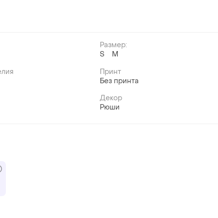
Размер:
S
M
елия
Принт
Без принта
Декор
Рюши