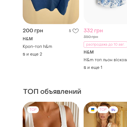
200 грн
332 грн
5
350 грн
H&M
распродажа до 10 авг.
Кроп-топ h&m
H&M
и еще
2
S
H&m топ льон віскоз
и еще
1
S
ТОП объявлений
TOP
TOP