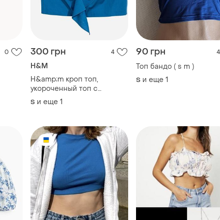
300 грн
90 грн
0
4
4
H&M
Топ бандо ( s m )
H&amp;m кроп топ,
и еще
1
S
укороченный топ с
рюшами, топ на одно
и еще
1
S
плечо синий