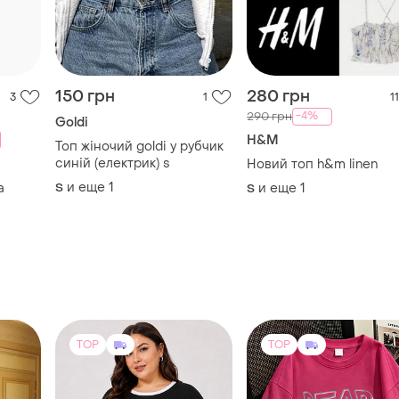
150 грн
280 грн
3
1
11
-4%
290 грн
Goldi
H&M
Топ жіночий goldi у рубчик
синій (електрик) s
Новий топ h&m linen
и еще
1
а
S
и еще
1
S
TOP
TOP