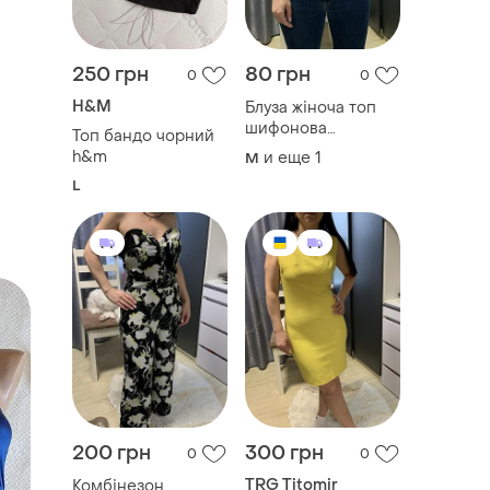
250 грн
80 грн
0
0
H&M
Блуза жіноча топ
шифонова
Топ бандо чорний
напівпрозора легка
h&m
и еще
1
M
вілтнп з відкритими
L
плечима повітряна
з квітковим
принтом на плечі s
m
200 грн
300 грн
0
0
TRG Titomir
Комбінезон