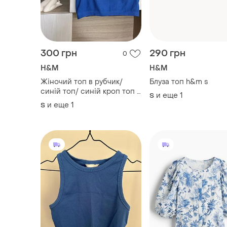
300 грн
290 грн
0
H&M
H&M
Жіночий топ в рубчик/
Блуза топ h&m s
синій топ/ синій кроп топ в
и еще
1
S
рубчик h&m s/m
и еще
1
S