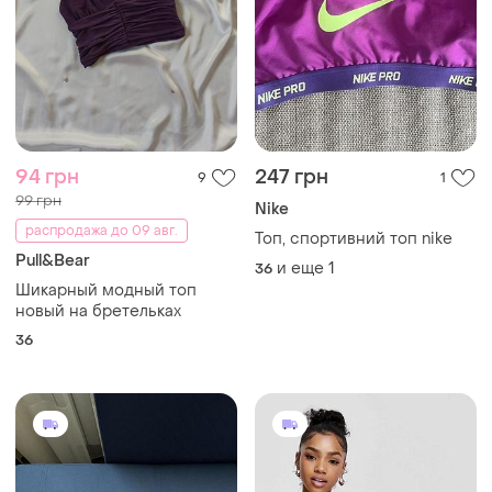
94 грн
247 грн
9
1
99 грн
Nike
распродажа до 09 авг.
Топ, спортивний топ nike
Pull&Bear
и еще
1
36
Шикарный модный топ
новый на бретельках
36