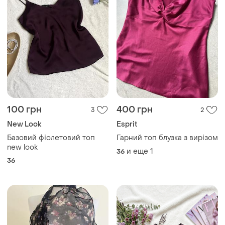
100 грн
400 грн
3
2
New Look
Esprit
Базовий фіолетовий топ
Гарний топ блузка з вирізом
new look
и еще
1
36
36