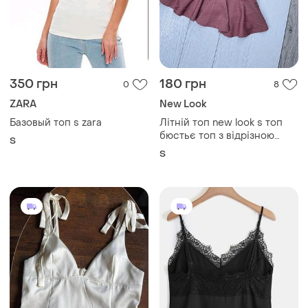
350 грн
180 грн
0
8
ZARA
New Look
Базовый топ s zara
Літній топ new look s топ
бюстьє топ з відрізною
S
талією на тонких бретелях
S