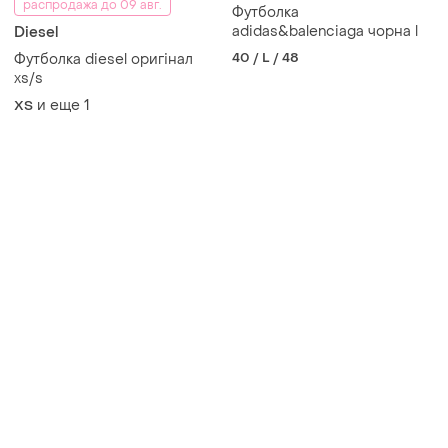
распродажа до 09 авг.
Футболка
adidas&balenciaga чорна l
Diesel
40 / L / 48
Футболка diesel оригінал
xs/s
и еще
1
ХS