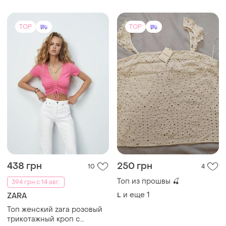
TOP
TOP
438 грн
250 грн
10
4
Топ из прошвы 🍒
394 грн с 14 авг.
и еще
1
L
ZARA
Топ женский zara розовый
трикотажный кроп с