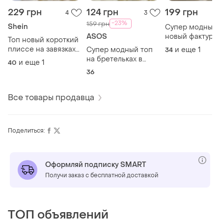
229 грн
124 грн
199 грн
4
3
-23%
159 грн
Shein
Супер модный
ASOS
новый фактурн
Топ новый короткий
топ бесшовны
плиссе на завязках
Супер модный топ
и еще
1
34
шторка 40/42
на бретельках в
и еще
1
40
стиле купальника
36
Все товары продавца
Поделиться:
Оформляй подписку SMART
Получи заказ с бесплатной доставкой
ТОП объявлений