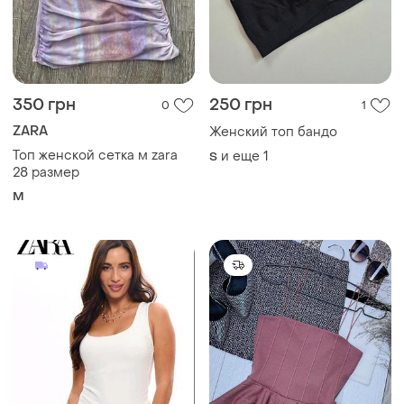
350 грн
250 грн
0
1
ZARA
Женский топ бандо
Топ женской сетка м zara
и еще
1
S
28 размер
M