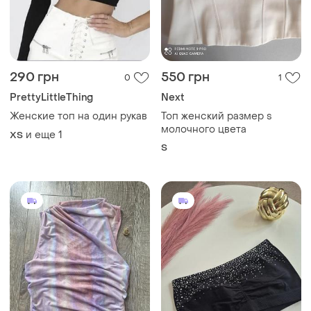
290 грн
550 грн
0
1
PrettyLittleThing
Next
Женские топ на один рукав
Топ женский размер s
молочного цвета
и еще
1
ХS
S