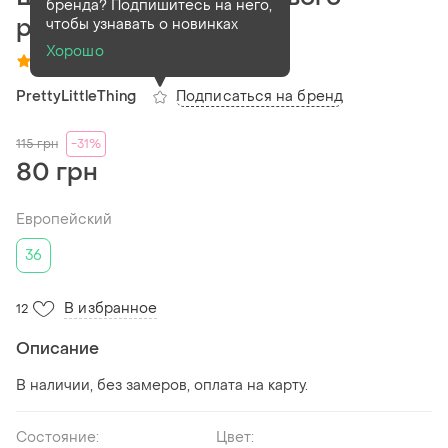
бренда? Подпишитесь на него,
prettylittlething s/8/44
чтобы узнавать о новинках
Хорошо
(1)
Подписаться на бренд
PrettyLittleThing
115
грн
-31%
80 грн
Европейский
36
В избранное
12
Описание
В наличии, без замеров, оплата на карту.
Состояние:
Цвет: