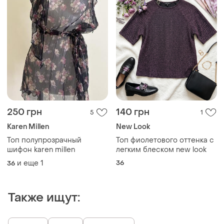
250 грн
140 грн
5
1
Karen Millen
New Look
Топ полупрозрачный
Топ фиолетового оттенка с
шифон karen millen
легким блеском new look
и еще
1
36
36
Также ищут: