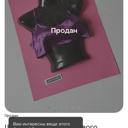
Продан
Продан
Вам интересны вещи этого
Шелковый топ стан нового