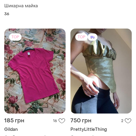
Шикарна майка
36
TOP
TOP
185 грн
750 грн
16
2
Gildan
PrettyLittleThing