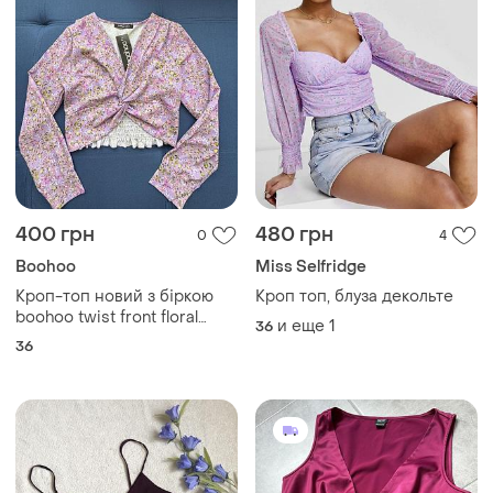
400 грн
480 грн
0
4
Boohoo
Miss Selfridge
Кроп-топ новий з біркою
Кроп топ, блуза декольте
boohoo twist front floral
и еще
1
36
crop top
36