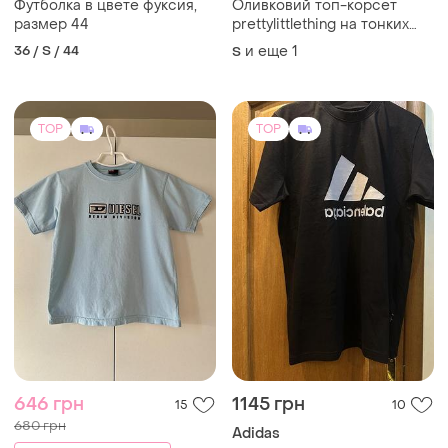
Футболка в цвете фуксия,
Оливковий топ-корсет
размер 44
prettylittlething на тонких
бретелях з драпуванням та
36 / S / 44
и еще
1
S
трикутним низом
TOP
TOP
646 грн
1145 грн
15
10
680 грн
Adidas