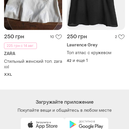
250 грн
250 грн
10
2
Lawrence Grey
225 грн с 14 авг.
Топ атлас с кружевом
ZARA
и еще
1
42
Стильный женский топ. zara
xxl
XXL
Загружайте приложение
Покупайте вещи и общайтесь в любом месте