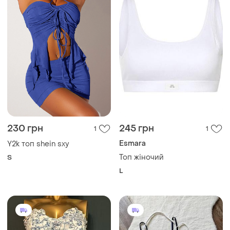
230 грн
245 грн
1
1
Esmara
Y2k топ shein sxy
Топ жіночий
S
L