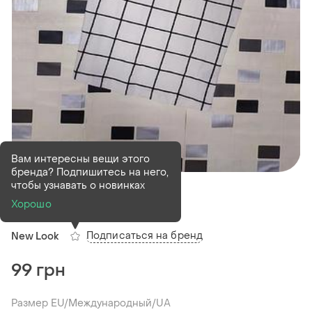
Вам интересны вещи этого
бренда? Подпишитесь на него,
В наличии
1 шт
чтобы узнавать о новинках
Топ new look
Хорошо
Подписаться на бренд
New Look
99 грн
Размер EU/Международный/UA