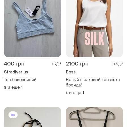
400 грн
2100 грн
1
0
Stradivarius
Boss
Топ бавовняний
Новый шелковый топ люкс
бренда!
и еще
1
S
и еще
1
L