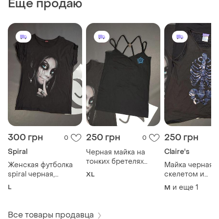
Еще продаю
300 грн
250 грн
250 грн
0
0
Spiral
Claire's
Черная майка на
тонких бретелях
Женская футболка
Майка черная 
мерч supernatural
spiral черная,
скелетом и
XL
размер xl
размер l, готический
кружевной спи
L
и еще
1
M
принт
паутины claire's
размер м-l
Все товары продавца