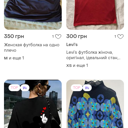
350 грн
300 грн
1
1
Levi's
Женская футболка на одно
плечо
Levi’s футболка жіноча,
оригінал, ідеальний стан,
и еще
1
M
розмір xs-s, причина
и еще
1
ХS
продажу: футболка стала
мені мала:
TOP
TOP