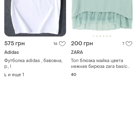
575 грн
200 грн
16
7
Adidas
ZARA
Футболка adidas , бавовна,
Топ блюзка майка цвета
р., l
нежная бирюза zara basic
collection
и еще
1
40
L