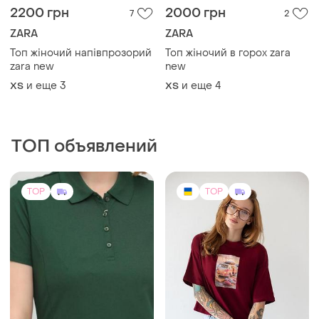
2200 грн
2000 грн
7
2
ZARA
ZARA
Топ жіночий напівпрозорий
Топ жіночий в горох zara
zara new
new
и еще
3
и еще
4
ХS
ХS
ТОП объявлений
TOP
TOP