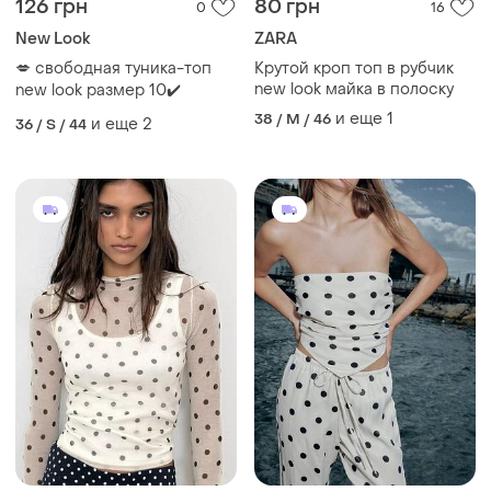
126 грн
80 грн
0
16
New Look
ZARA
💋 свободная туника-топ
Крутой кроп топ в рубчик
new look майка в полоску
new look размер 10✔️
и еще
1
38 / M / 46
и еще
2
36 / S / 44