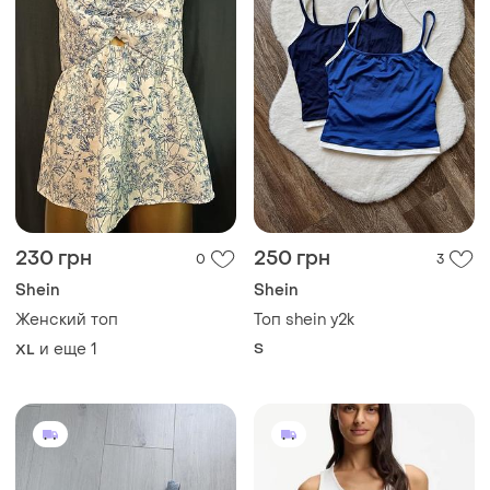
230 грн
250 грн
0
3
Shein
Shein
Женский топ
Топ shein y2k
и еще
1
S
XL