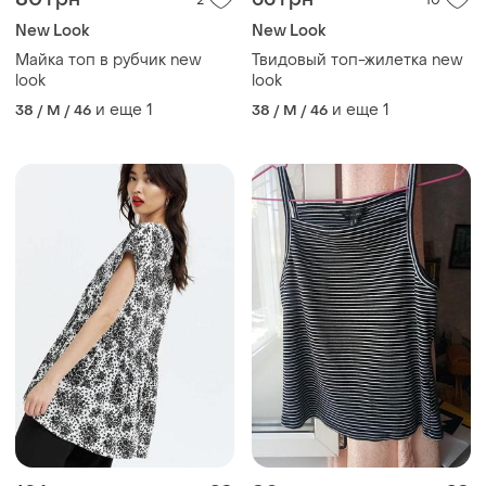
2
10
New Look
New Look
Майка топ в рубчик new
Твидовый топ-жилетка new
look
look
и еще
1
и еще
1
38 / M / 46
38 / M / 46