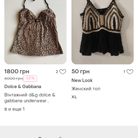
1800 грн
50 грн
2
1
-55%
4000 грн
New Look
Dolce & Gabbana
Женский топ
Вінтажний d&g dolce &
XL
gabbana underwear
леопардовий топ y2k
и еще
1
S