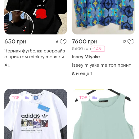
650 грн
7600 грн
6
12
-12%
8600 грн
Черная футболка оверсайз
с принтом mickey mouse и
Issey Miyake
сердечками, хлопковая
XL
Issey miyake me топ принт
и еще
1
S
TOP
TOP