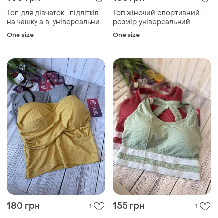
Топ для дівчаток , підлітків.
Топ жіночий спортивний,
на чашку а в, універсальний
розмір універсальний
розмір
One size
One size
180 грн
155 грн
1
1