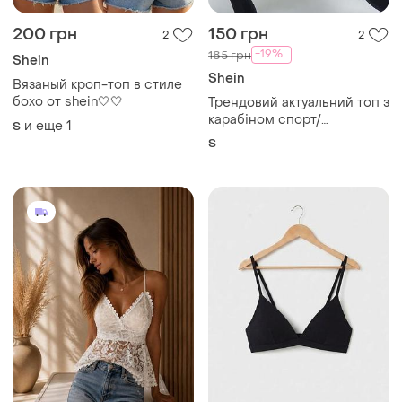
200 грн
150 грн
2
2
-19%
185 грн
Shein
Shein
Вязаный кроп-топ в стиле
бохо от shein🤍🤍
Трендовий актуальний топ з
карабіном спорт/
и еще
1
S
повсякденний стиль shein s
S
36 uk 8 🔥🔥🔥