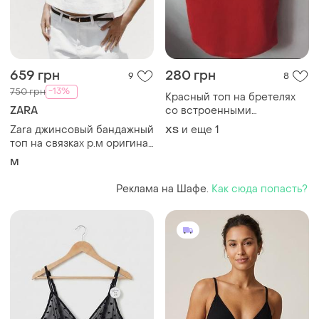
659 грн
280 грн
9
8
-13%
750 грн
Красный топ на бретелях
ZARA
со встроенными
чашечками❤️❤️
Zara джинсовый бандажный
и еще
1
ХS
топ на связках р.м оригинал
марокко
M
Реклама на Шафе.
Как сюда попасть?