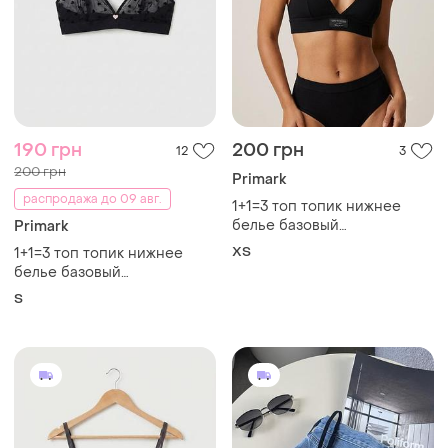
190 грн
200 грн
12
3
200 грн
Primark
распродажа до 09 авг.
1+1=3 топ топик нижнее
белье базовый
Primark
классический primark сток
ХS
1+1=3 топ топик нижнее
белье базовый
классический primark сток
S