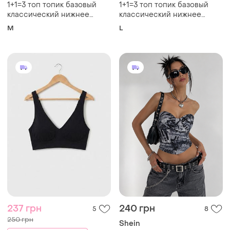
1+1=3 топ топик базовый
1+1=3 топ топик базовый
классический нижнее
классический нижнее
белье новый с вкладышами
белье новый с вкладышами
M
L
237 грн
240 грн
5
8
250 грн
Shein