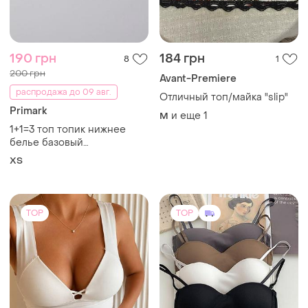
190 грн
184 грн
8
1
200 грн
Avant-Premiere
распродажа до 09 авг.
Отличный топ/майка "slip"
Primark
и еще
1
M
1+1=3 топ топик нижнее
белье базовый
классический primark сток
ХS
TOP
TOP