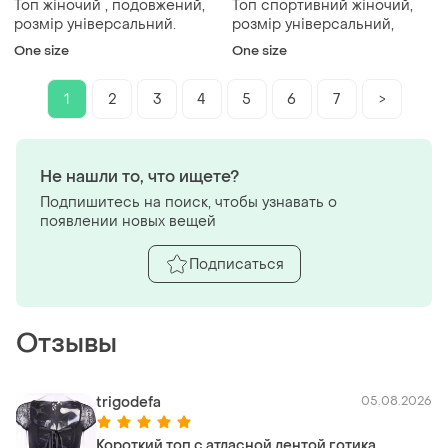
Топ жіночий , подовжений,
Топ спортивний жіночий,
розмір універсальний.
розмір універсальний,
One size
One size
1
2
3
4
5
6
7
>
Не нашли то, что ищете?
Подпишитесь на поиск, чтобы узнавать о
появлении новых вещей
Подписаться
Отзывы
trigodefa
05.08.2026
Короткий топ с атласной лентой готика