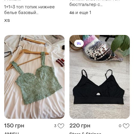
бюстгальтер с
1+1=3 топ топик нижнее
формоваными чашками, р
белье базовый
и еще
1
46
44-46-48
классический primark сток
ХS
150 грн
220 грн
3
0