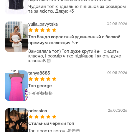
Чудовий топік, ідеально підійшов за розміром
та за якістю. Дякую <3
yulia_pavytska
02.08.2026
Топ бандо корсетный удлиненный с баской
премиум коллекция 🪡♥️
Замовляла топ) Топ дуже крутий🔥 І сидить
класно, і розмір чітко підійшов і якість дуже
класна🫰🏻
tanya8585
01.08.2026
Топ george
✨️🍧🍧👍👍👍
odessica
26.07.2026
Стильный черный топ
Топ просто вогонь🌸🌸🌸