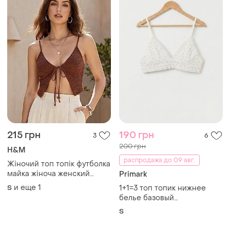
215 грн
190 грн
3
6
200 грн
H&M
распродажа до 09 авг.
Жіночий топ топік футболка
майка жіноча женский
Primark
топик винтаж ретро вінтаж
и еще
1
S
1+1=3 топ топик нижнее
купити розмір хс с м купить
белье базовый
размер xs s m коричневый
классический primark сток
S
коричневий