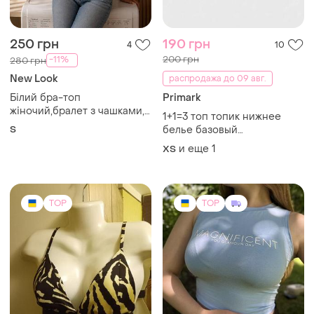
250 грн
190 грн
4
10
200 грн
-11%
280 грн
New Look
распродажа до 09 авг.
Білий бра-топ
Primark
жіночий,бралет з чашками,
1+1=3 топ топик нижнее
волани мереживо,топ
S
белье базовый
майка на бретельках;топік
классический primark сток
и еще
1
ХS
на змійці ззаду s newlook
TOP
TOP