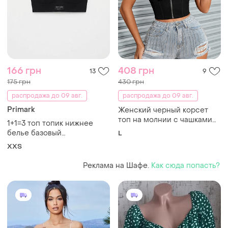
166 грн
408 грн
13
9
175 грн
430 грн
распродажа до 09 авг.
распродажа до 09 авг.
Primark
Женский черный корсет
топ на молнии с чашками
1+1=3 топ топик нижнее
кроп топ майка
белье базовый
L
классический primark сток
XХS
Реклама на Шафе.
Как сюда попасть?