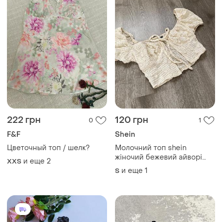
222 грн
120 грн
0
1
F&F
Shein
Цветочный топ / шелк?
Молочний топ shein
жіночий бежевий айворі
и еще
2
XХS
білий на завʼязці фактурний
и еще
1
S
з рукавами ліхтариками