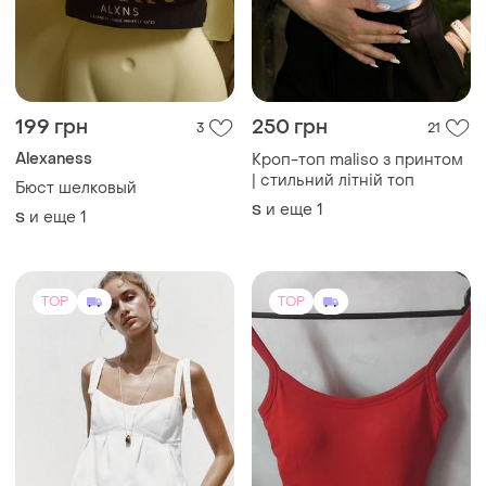
199 грн
250 грн
3
21
Alexaness
Кроп-топ maliso з принтом
| стильний літній топ
Бюст шелковый
и еще
1
S
и еще
1
S
TOP
TOP