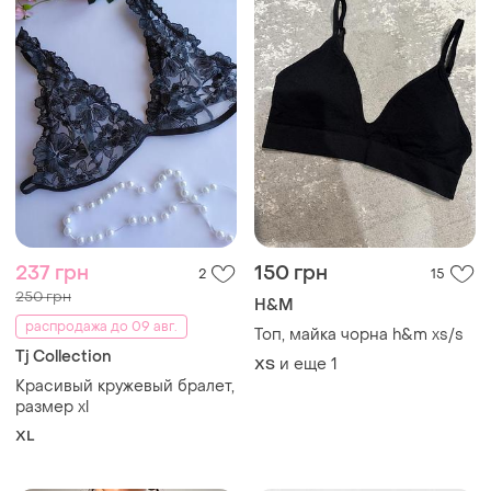
237 грн
150 грн
2
15
250 грн
H&M
распродажа до 09 авг.
Топ, майка чорна h&m xs/s
Tj Collection
и еще
1
ХS
Красивый кружевый бралет,
размер xl
XL