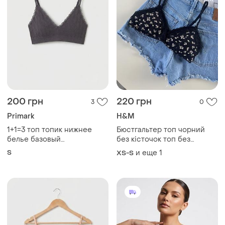
200 грн
220 грн
3
0
Primark
H&M
1+1=3 топ топик нижнее
Бюстгальтер топ чорний
белье базовый
без кісточок топ без
классический primark сток
кісточок бюстгальтер бра
S
и еще
1
XS-S
без кісточок