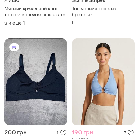
AMISU
Stars & Stripes
Мятный кружевной кроп-
Топ чорний топік на
топ с v-вырезом amisu s-m
бретелях
и еще
1
L
S
200 грн
190 грн
1
7