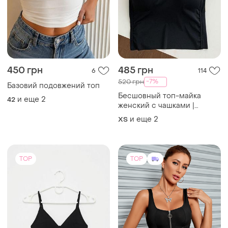
450 грн
485 грн
6
114
-7%
520 грн
Базовий подовжений топ
Бесшовный топ-майка
и еще
2
42
женский с чашками |
базовый топ без косточек |
и еще
2
ХS
топ бюстье
TOP
TOP