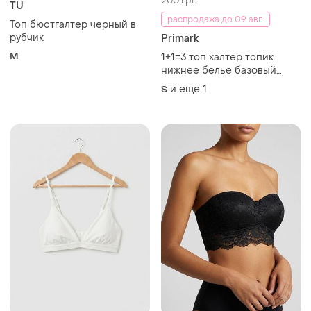
200 грн
TU
распродажа до 09 авг.
Топ бюстгалтер черный в
рубчик
Primark
M
1+1=3 топ халтер топик
нижнее белье базовый
классический primark сток
и еще
1
S