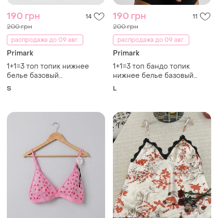
190 грн
190 грн
14
11
200 грн
200 грн
распродажа до 09 авг.
распродажа до 09 авг.
Primark
Primark
1+1=3 топ топик нижнее
1+1=3 топ бандо топик
белье базовый
нижнее белье базовый
классический primark сток
классический primark сток
S
L