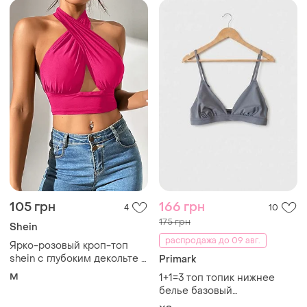
105 грн
166 грн
4
10
175 грн
Shein
распродажа до 09 авг.
Ярко-розовый кроп-топ
shein с глубоким декольте и
Primark
завязками размер м
M
1+1=3 топ топик нижнее
белье базовый
классический primark сток