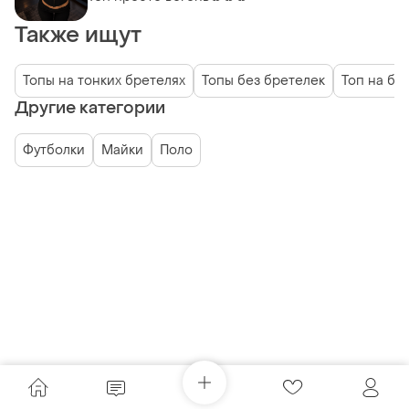
Также ищут
Топы на тонких бретелях
Топы без бретелек
Топ на бр
Другие категории
Футболки
Майки
Поло