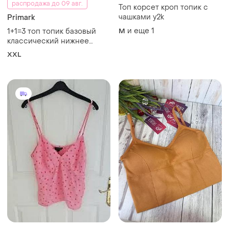
распродажа до 09 авг.
Топ корсет кроп топик с
чашками y2k
Primark
и еще
1
1+1=3 топ топик базовый
M
классический нижнее
белье новый с вкладышами
XXL