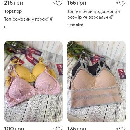
215 грн
155 грн
3
1
Topshop
Топ жіночий подовжений
розмір універсальний
Топ рожевий у горох(14)
One size
L
100 грн
135 грн
1
1