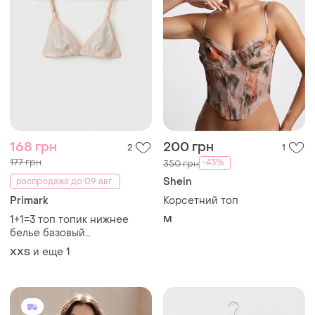
168 грн
200 грн
2
1
177 грн
-43%
350 грн
Shein
распродажа до 09 авг.
Primark
Корсетний топ
1+1=3 топ топик нижнее
M
белье базовый
классический primark сток
и еще
1
XХS