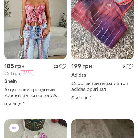
185 грн
199 грн
22
0
-26%
250 грн
Adidas
Shein
Спортивний пляжний топ
adidas оригінал
Актуальний трендовий
корсетний топ сітка у2к
и еще
1
S
shein 36-38 s-m 🔥🔥🔥
и еще
1
S