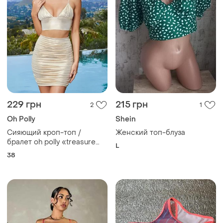
229 грн
215 грн
2
1
Oh Polly
Shein
Сияющий кроп-топ /
Женский топ-блуза
бралет oh polly «treasure
L
island» с прозрачными
38
бретелями размер s-m