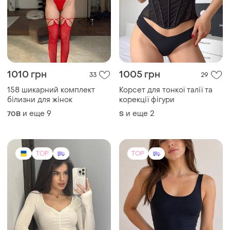
1010 грн
1005 грн
33
29
158 шикарний комплект
Корсет для тонкої талії та
білизни для жінок
корекції фігури
и еще
9
и еще
2
70B
S
TOP
TOP