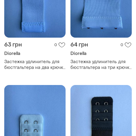
63 грн
64 грн
0
0
Diorella
Diorella
Застежка удлинитель для
Застежка удлинитель для
бюстгальтера на два крючка
бюстгальтера на три крючка
длинная 02 ( белый )
длинная 03 ( белый )