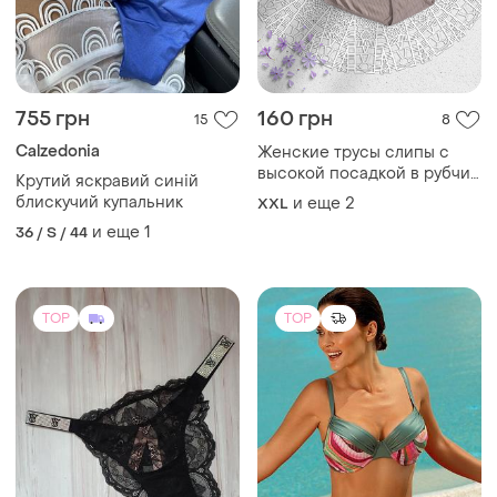
755 грн
160 грн
15
8
Calzedonia
Женские трусы слипы с
высокой посадкой в рубчик
Крутий яскравий синій
2xl-3xl-4xl
блискучий купальник
и еще
2
XXL
и еще
1
36 / S / 44
TOP
TOP