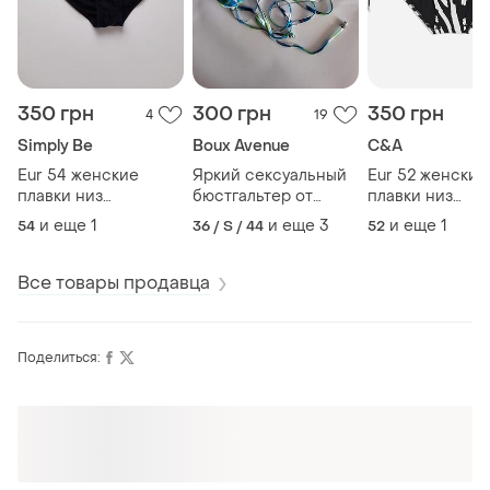
350 грн
300 грн
350 грн
4
19
Simply Be
Boux Avenue
C&A
Eur 54 женские
Яркий сексуальный
Eur 52 женские
плавки низ
бюстгальтер от
плавки низ
купальника большой
купальника бикини
купальника бо
и еще
1
и еще
3
и еще
1
54
36 / S / 44
52
размер батал
треугольная чашка
размер батал
верх купальника
Все товары продавца
Поделиться: