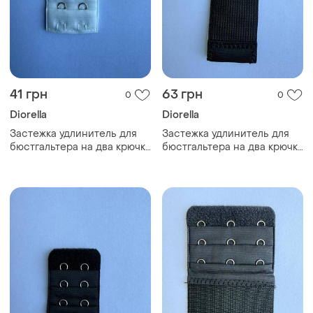
41 грн
63 грн
0
0
Diorella
Diorella
Застежка удлинитель для
Застежка удлинитель для
бюстгальтера на два крючка
бюстгальтера на два крючка
короткая 04 ( белый )
длинная 02 ( чёрный )