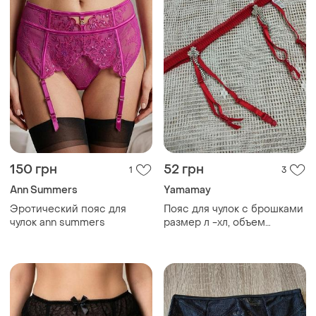
150 грн
52 грн
1
3
Ann Summers
Yamamay
Эротический пояс для
Пояс для чулок с брошками
чулок ann summers
размер л -хл, объем
регулируется принимаю
заказы от 100 гр