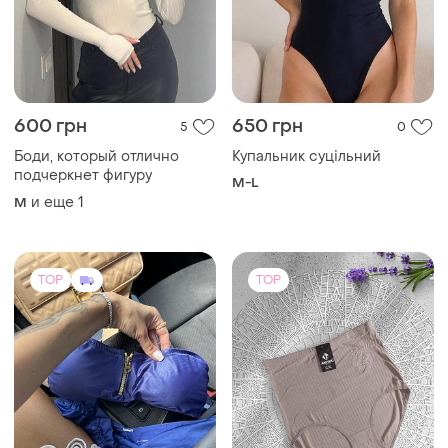
600 грн
650 грн
5
0
Боди, который отлично
Купальник суцільний
подчеркнет фигуру
M-L
и еще
1
M
TOP
TOP