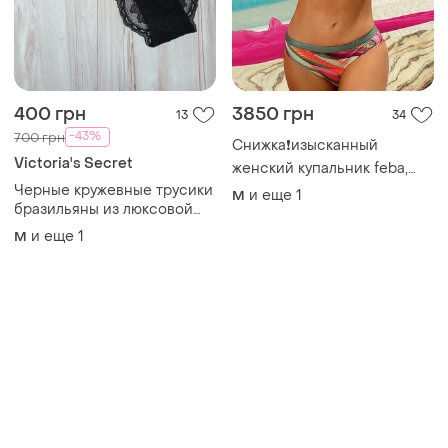
400 грн
3850 грн
13
34
-43%
700 грн
Снижка❗️изысканный
Victoria's Secret
женский купальник feba,
коллекция 2024🔥💝
Черные кружевные трусики
и еще
1
M
бразильяны из люксовой
коллекции виктория секрет
и еще
1
M
оригинал very sexy victoria’s
secret