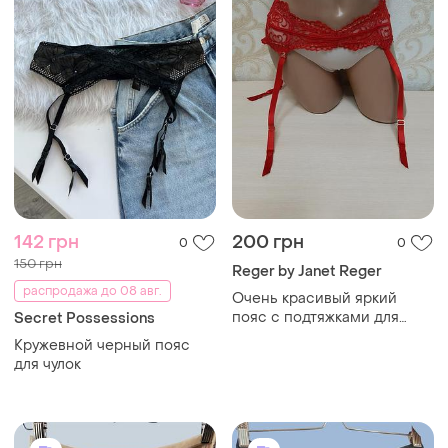
142 грн
200 грн
0
0
150 грн
Reger by Janet Reger
распродажа до 08 авг.
Очень красивый яркий
пояс с подтяжками для
Secret Possessions
чулок с вышивкой janet
Кружевной черный пояс
reger
для чулок