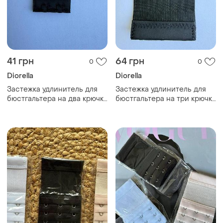
41 грн
64 грн
0
0
Diorella
Diorella
Застежка удлинитель для
Застежка удлинитель для
бюстгальтера на два крючка
бюстгальтера на три крючка
короткая 04 ( чёрный )
длинная 03 ( чёрный )