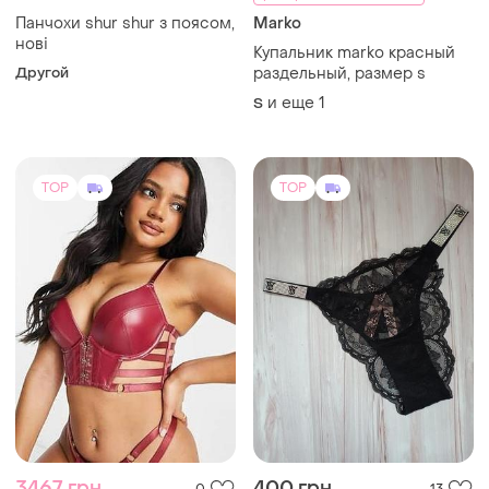
Панчохи shur shur з поясом,
Marko
нові
Купальник marko красный
Другой
раздельный, размер s
и еще
1
S
TOP
TOP
3467 грн
400 грн
0
13