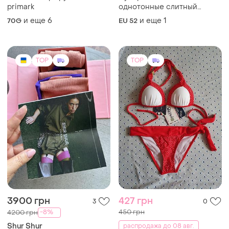
primark
однотонные слитный
купальник батал на пышные
и еще
6
и еще
1
70G
EU 52
груди от bravissimo(новой)
TOP
TOP
3900 грн
427 грн
3
0
450 грн
-8%
4200 грн
Shur Shur
распродажа до 08 авг.