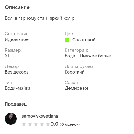
Описание
Болі в гарному стані яркий колір
Состояние:
Цвет:
Идеальное
Салатовый
Размер:
Категории:
XL
Боди
Нижнее белье
Декор
Длина рукава
Без декора
Короткий
Тип
Сезон
Боди-майка
Демисезон
Продавец
samoylyksvetlana
0.0
(0 оценок)