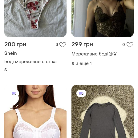
280 грн
299 грн
3
0
Shein
Мереживне боді😍🫒
Боді мережевне с сітка
и еще
1
S
S