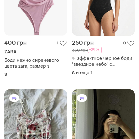
400 грн
250 грн
1
0
-29%
350 грн
ZARA
​✨ эффектное черное боди
Боди нежно сиреневого
"звездное небо" с
цвета zara, размер s
асимметричным дизайном
и еще
1
S
S
✨