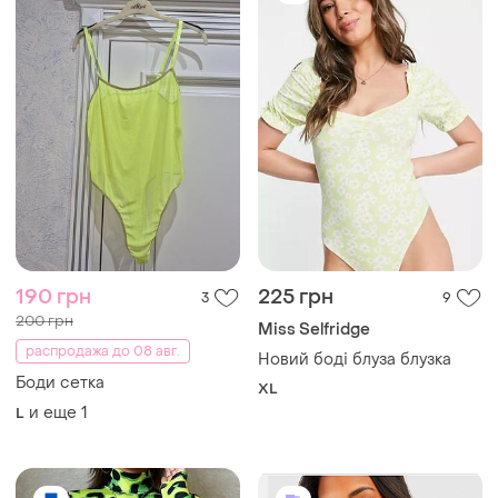
190 грн
225 грн
3
9
200 грн
Miss Selfridge
распродажа до 08 авг.
Новий боді блуза блузка
Боди сетка
XL
и еще
1
L