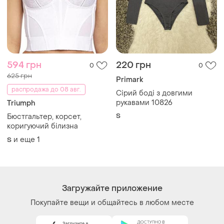
594 грн
220 грн
0
0
625 грн
Primark
распродажа до 08 авг.
Сірий боді з довгими
рукавами 10826
Triumph
S
Бюстгальтер, корсет,
коригуючий білизна
и еще
1
S
Загружайте приложение
Покупайте вещи и общайтесь в любом месте