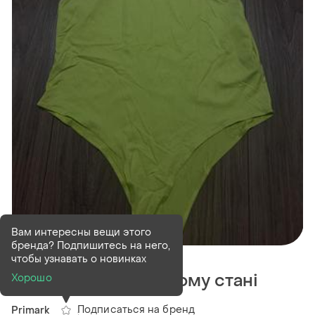
Вам интересны вещи этого
бренда? Подпишитесь на него,
В наличии
1 шт
чтобы узнавать о новинках
Продам боді в гарному стані
Хорошо
Подписаться на бренд
Primark