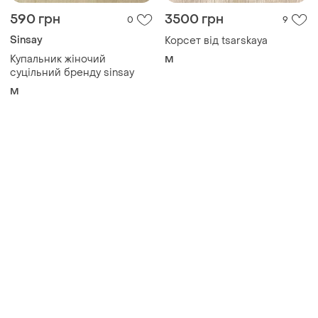
590 грн
3500 грн
0
9
Sinsay
Корсет від tsarskaya
Купальник жіночий
M
суцільний бренду sinsay
M