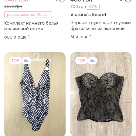
3650 грн
-43%
700 грн
Victoria's Secret
распродажа до 08 авг.
Черные кружевные трусики
Комплект нижнего белья
бразильяны из люксовой
малиновый секси
коллекции виктория секрет
и еще
1
и еще
1
M
85C
оригинал very sexy victoria’s
secret
TOP
TOP