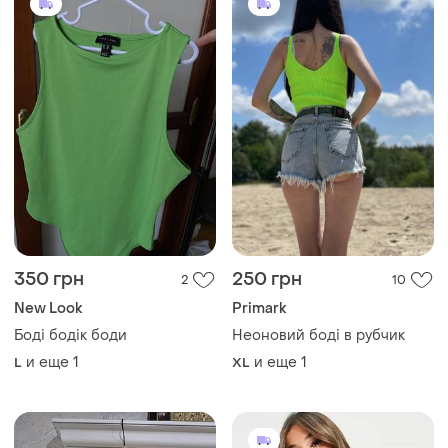
350 грн
250 грн
2
10
New Look
Primark
Боді бодік боди
Неоновий боді в рубчик
и еще
1
и еще
1
L
XL