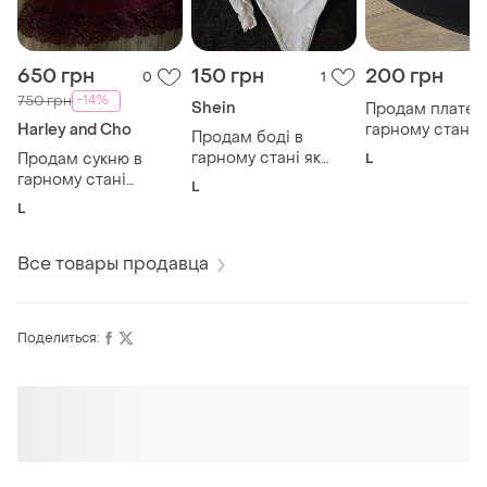
650 грн
150 грн
200 грн
0
1
-14%
750 грн
Shein
Продам платє 
Harley and Cho
гарному стані
Продам боді в
гарному стані як
Продам сукню в
L
новий
гарному стані
L
одягалась тільки
L
один раз
Все товары продавца
Поделиться: