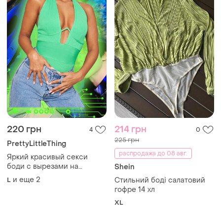
220 грн
214 грн
4
0
225 грн
PrettyLittleThing
распродажа до 08 авг.
Яркий красивый секси
боди с вырезами на
Shein
косточках plt prettylittlething
и еще
2
L
Стильний боді салатовий
розродаж
гофре 14 хл
XL