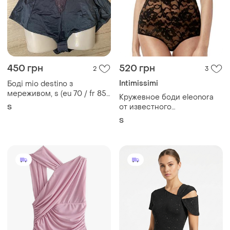
450 грн
520 грн
2
3
Intimissimi
Боді mio destino з
мереживом, s (eu 70 / fr 85
Кружевное боди eleonora
/ usa 32)
от известного
S
итальянского бренда
S
intimissimi.