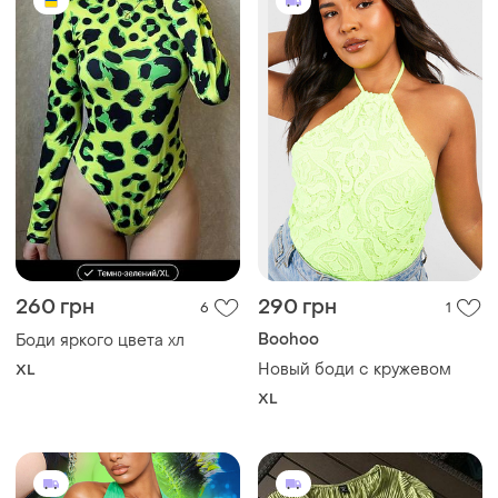
260 грн
290 грн
6
1
Boohoo
Боди яркого цвета хл
Новый боди с кружевом
XL
XL