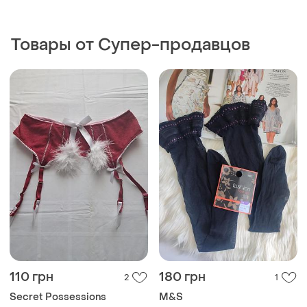
180 грн
91 грн
3
0
Calzedonia
Белые чулки с принтом
брызг красной краски
Новые чулки панчохи
идеально на хеллоуин р. s-
calzedonia
и еще
1
1
m
и еще
1
1