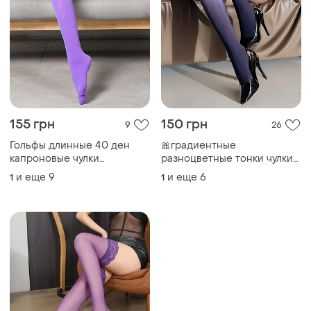
фиолетовые one size 4739
и еще
4
1
капроновые кружевные
тонкие чулки на резинке
темно-сиреневые
ТОП объявлений
TOP
TOP
500 грн
550 грн
14
2