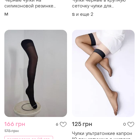
Как это работает?
Украина, 02121, Киев, Харьковское шоссе, дом 201-
203, буква 4Г
Политика конфиденциальности
Договор-оферта
Контакты
Мы в соцсетях
Вещи по щелчку сердца. Все права защищены