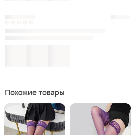
Чулки с кружевом
Фиолетовые чулки с
фиолетовые 4739
кружками 4739 кружевные
сиреневые капронки чулки
чулки 20 den с резинкой
и еще
10
и еще
4
1
1
сетевые one size
высокие легкие летние
сиреневые с рюшами
155 грн
150 грн
9
26
Гольфы длинные 40 ден
🎀градиентные