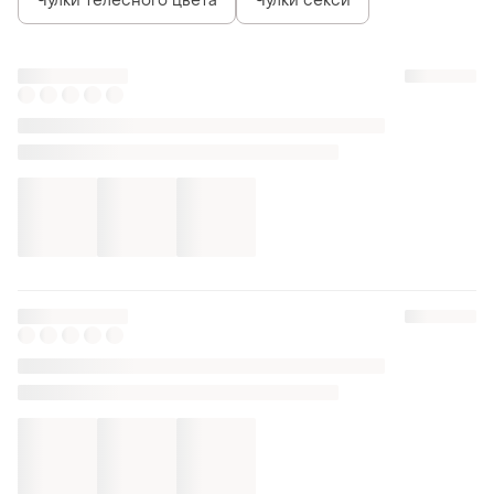
Чулки телесного цвета
Чулки секси
Похожие товары
168 грн
167 грн
9
13