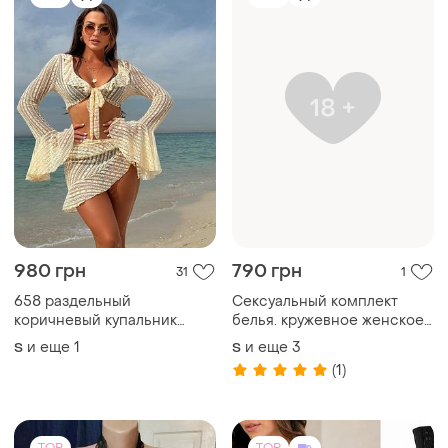
114 грн
440 грн
3
70
120 грн
-11%
490 грн
распродажа до 08 авг.
Утягивающий корсет для
талии с кружевом бандаж
Черный пеньюар с
для живота 5112
рычажками для чулок
и еще
11
38
и еще
1
36