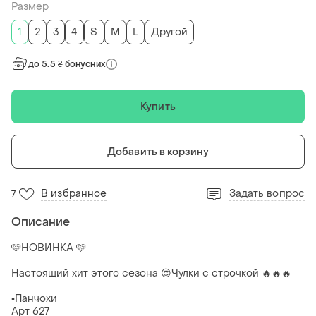
Размер
1
2
3
4
S
M
L
Другой
до 5.5 ₴ бонусних
Купить
Добавить в корзину
В избранное
Задать вопрос
7
Описание
🩷НОВИНКА 🩷
Настоящий хит этого сезона 😍Чулки с строчкой 🔥🔥🔥
▪️Панчохи
Арт 627