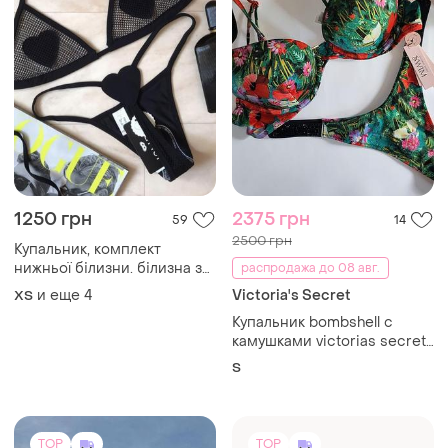
980 грн
790 грн
31
1
658 раздельный
Сексуальный комплект
коричневый купальник
белья. кружевное женское
комплект пляжный
белье sm2120/2
и еще
1
и еще
3
S
S
четверка с лимонным
(1)
болеро и накидкой на
бедра
TOP
TOP