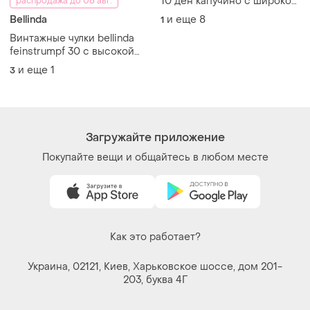
© 2026
Shafa.ua