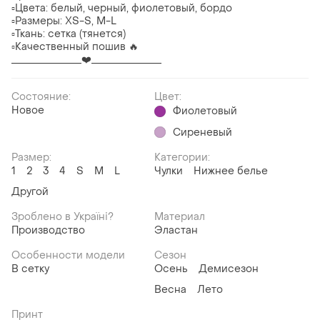
▫️Цвета: белый, черный, фиолетовый, бордо
▫️Размеры: XS-S, M-L
▫️Ткань: сетка (тянется)
▫️Качественный пошив 🔥
______________❤️______________
Состояние:
Цвет:
Новое
Фиолетовый
Сиреневый
Размер:
Категории:
1
2
3
4
S
M
L
Чулки
Нижнее белье
Другой
Зроблено в Україні?
Материал
Производство
Эластан
Особенности модели
Сезон
В сетку
Осень
Демисезон
Весна
Лето
Принт