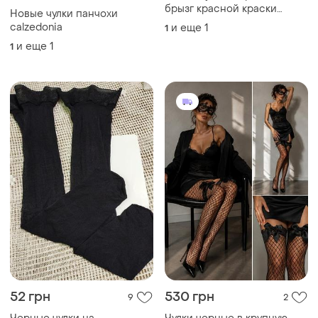
166 грн
125 грн
6
0
175 грн
Чулки ультратонкие капрон
10 ден капучино с широкой
распродажа до 08 авг.
черной полоской one size
Bellinda
и еще
8
1
4511 высокие гольфы
Винтажные чулки bellinda
темно-бежевые
feinstrumpf 30 с высокой
капроновые
плотностью 30 ден
и еще
1
3
Загружайте приложение
Покупайте вещи и общайтесь в любом месте