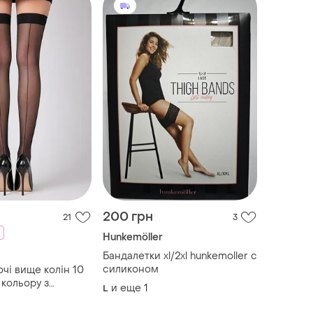
200 грн
21
3
Hunkemöller
Бандалетки xl/2xl hunkemoller с
силиконом
і вище колін 10
 кольору з
и еще
1
L
ьним одним швом