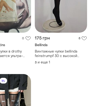
175 грн
0
8
ins
Bellinda
улки в drothy
Винтажные чулки bellinda
ается ультра-
feinstrumpf 30 с высокой
текстурой 10
плотностью 30 ден
и еще
1
3
ze