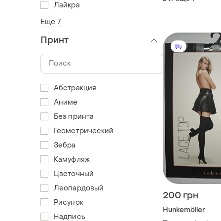
Лайкра
Ещё 7
Принт
Абстракция
Аниме
Без принта
Геометрический
Зебра
Камуфляж
Цветочный
Леопардовый
200 грн
Рисунок
Hunkemöller
Надпись