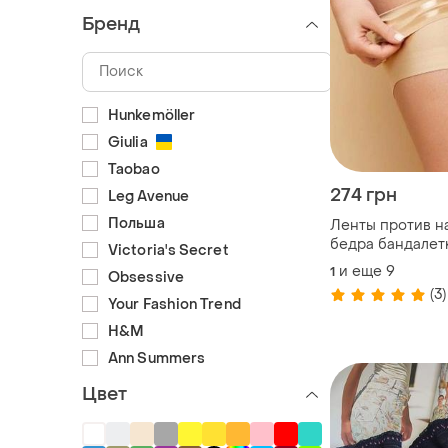
Бренд
Hunkemöller
Giulia
Taobao
274 грн
Leg Avenue
Польша
Ленты против н
бедра бандалет
Victoria's Secret
ленты для внут
и еще
9
1
Obsessive
бедра 1100
(3)
Your Fashion Trend
H&M
Ann Summers
Цвет