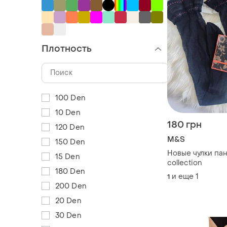
Плотность
100 Den
10 Den
180 грн
120 Den
M&S
150 Den
Новые чулки па
15 Den
collection
180 Den
и еще
1
1
200 Den
20 Den
30 Den