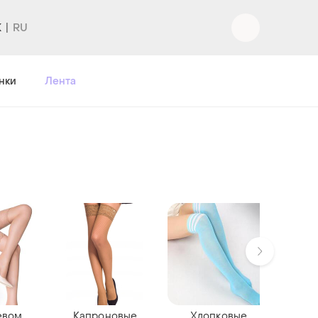
K
нки
Лента
евом
Капроновые
Хлопковые