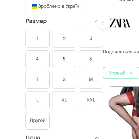
Зроблено в Україні
Размер
1
2
3
Подписаться на
4
5
6
Чёрный
7
S
M
L
XL
XXL
Другой
Цена