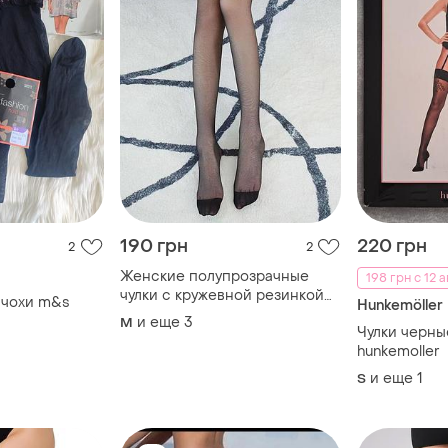
190 грн
220 грн
2
2
Женские полупрозрачные
198 грн с 12 а
чулки с кружевной резинкой
нчохи m&s
Hunkemöller
черные m-xxl. эластичные
и еще
3
M
Чулки черные
чулки из нейлона и спандекса
hunkemoller
и еще
1
S