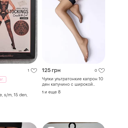
125 грн
1
0
Чулки ультратонкие капрон 10
вг.
ден капучино с широкой
черной полоской one size
и еще
8
1
, s/m, 15 den,
4511 высокие гольфы темно-
бежевые капроновые