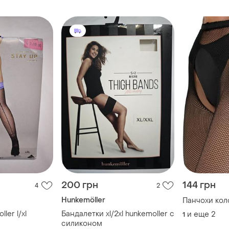
200 грн
144 грн
4
2
Hunkemöller
Панчохи коло
ler l/xl
Бандалетки xl/2xl hunkemoller с
и еще
2
1
силиконом