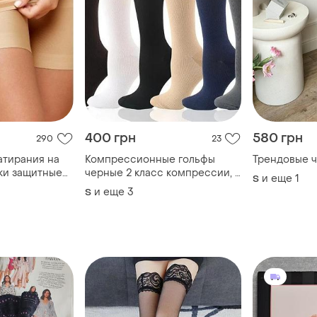
400 грн
580 грн
290
23
атирания на
Компрессионные гольфы
Трендовые ч
ки защитные
черные 2 класс компрессии, с
и еще
1
S
ренней части
закрытым носком
и еще
3
S