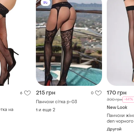
215 грн
170 грн
6
0
-44%
300 грн
Панчохи сітка p-03
New Look
тка на
и еще
2
1
Панчохи жіноч
den чорного
горизонтал
Другой
ззаду