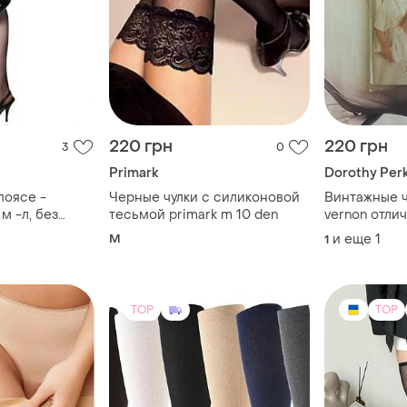
220 грн
220 грн
3
0
Primark
Dorothy Perk
поясе -
Черные чулки с силиконовой
Винтажные ч
м -л, без
тесьмой primark m 10 den
vernon отлич
прозрачной 
M
и еще
1
1
ден.р. one si
TOP
TOP