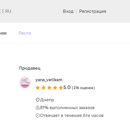
K
Вход
|
Регистрация
нки
Лента
Продавец
yana_vetikam
5.0
(276 оценок)
Днепр
81% выполненных заказов
Отвечает в течение 6ти часов