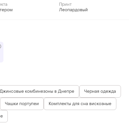
екта
Принт
ьтером
Леопардовый
Джинсовые комбинезоны в Днепре
Черная одежда
Чашки портупеи
Комплекты для сна вискозные
ье