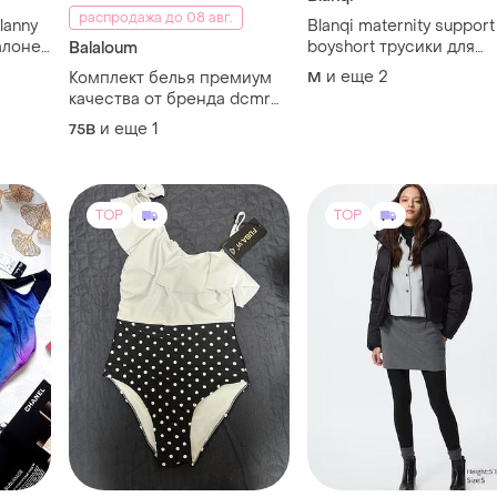
распродажа до 08 авг.
lanny
Blanqi maternity support
алоне
boyshort трусики для
Balaloum
90d
вагітних
и еще
2
Комплект белья премиум
M
качества от бренда dcmr
baloum
и еще
1
75B
TOP
TOP