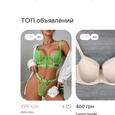
ТОП объявлений
TOP
TOP
399 грн
460 грн
5
420 грн
Lanny mode