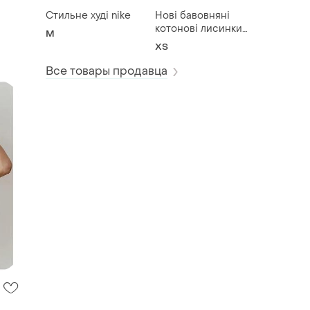
Стильне худі nike
Нові бавовняні
котонові лисинки
M
puma
ХS
Все товары продавца