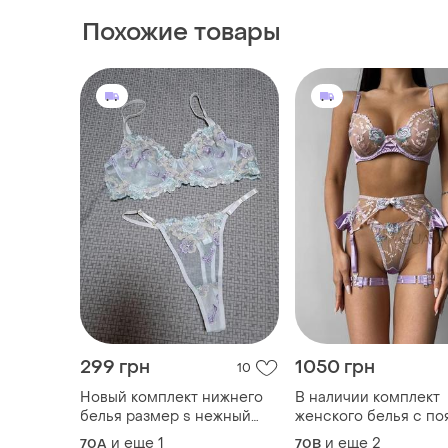
Похожие товары
299 грн
1050 грн
10
Новый комплект нижнего
В наличии комплект
белья размер s нежный
женского белья с по
комплект вышивка сеточка
фиолетовом цвете
и еще
1
и еще
2
70A
70B