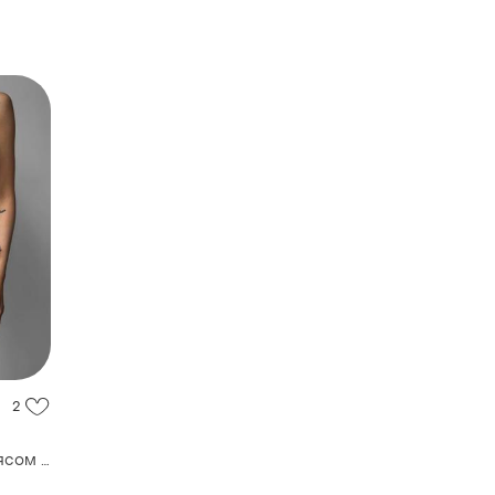
2
ясом в