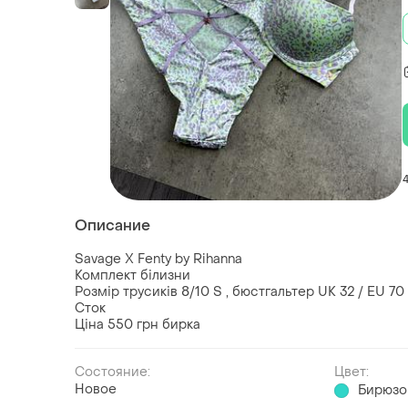
Описание
Savage X Fenty by Rihanna
Комплект білизни
Розмір трусиків 8/10 S , бюстгальтер UK 32 / EU 70
Сток
Ціна 550 грн бирка
Состояние:
Цвет:
Новое
Бирюзо