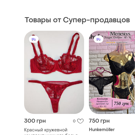
Товары от Супер-продавцов
300 грн
750 грн
0
Hunkemöller
Красный кружевной