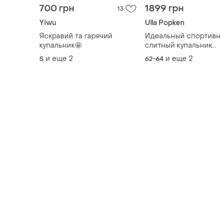
700 грн
1899 грн
13
Yiwu
Ulla Popken
Яскравий та гарячий
Идеальный спортив
купальник🤩
слитный купальник
большого размера о
и еще
2
и еще
2
S
62-64
немецкого бренда ul
popken