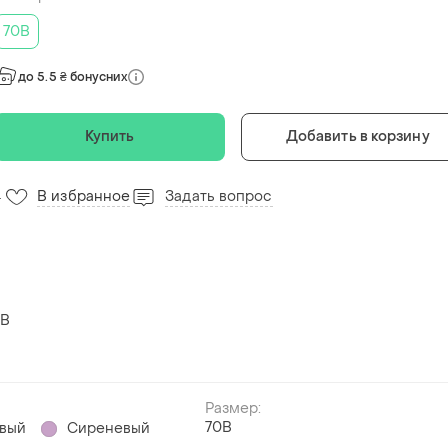
70B
до 5.5 ₴ бонусних
Купить
Добавить в корзину
В избранное
Задать вопрос
4
 B
Размер:
70B
вый
Сиреневый