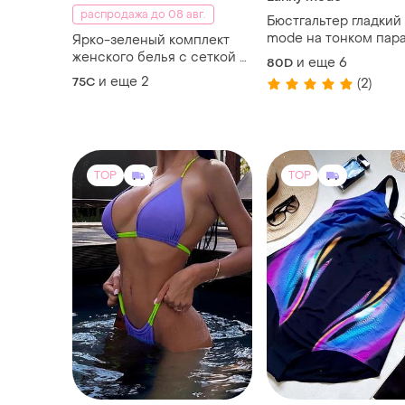
распродажа до 08 авг.
Бюстгальтер гладкий 
mode на тонком пар
Ярко-зеленый комплект
и косточке 80d 85d 
женского белья с сеткой и
и еще
6
80D
90d 95d 80e 85e 85e 90e
молнией, эротический
и еще
2
75C
(2)
90e 95e
бюстгальтер и стринги,
прозрачный кружевной
набор, сексуальное
нижнее белье
TOP
TOP