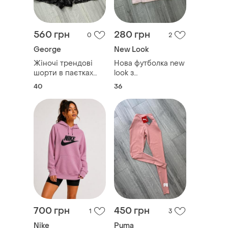
560 грн
280 грн
0
2
George
New Look
Жіночі трендові
Нова футболка new
шорти в паєтках
look з
стильні
декоративними
40
36
вирізами
700 грн
450 грн
1
3
Nike
Puma