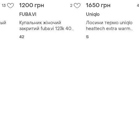
1200 грн
1650 грн
13
2
4
FUBA.VI
Uniqlo
ный
Купальник жіночий
Лосини термо uniqlo
закритий fuba.vi 123k 40
heattech extra warm
т
білий з чорним 42
cashmere blend legging
42
S
la