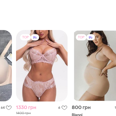
TOP
TOP
1330 грн
800 грн
64
6
1
1400 грн
Blanqi