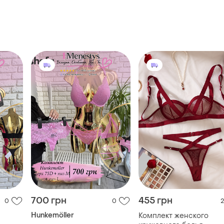
700 грн
455 грн
0
0
2
Hunkemöller
Комплект женского